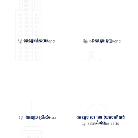
ឯកឧត្តម កែវ ពក
ឯកឧត្តម នូ ថូ
ពីឆ្នាំ ១៩៧៥ / មកដល់ ១៩៧៨
ពីឆ្នាំ ១៩៧២ / មកដល់ ១៩៧៥
ឯកឧត្តម ស្រី យ៉ា
ឯកឧត្តម សរ ហោ (យកមកពីបាត់
ពីឆ្នាំ ១៩៧២ / មកដល់ ១៩៧៥
ដំបង)
ពីឆ្នាំ ១៩៧២ / មកដល់ ១៩៧៥