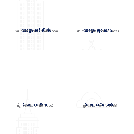
ឯកឧត្តម លន់ លឹមថៃ
ឯកឧត្តម ហ៊ុន ណេង
១៣-០៥-២០១៣ / ១៦-០៦-២០១៧
២២-០២-២០០៥ / ១៣-០៥-២០១៣
ឯកឧត្តម ជៀង អំ
ឯកឧត្តម ហ៊ុន ណេង
ពីឆ្នាំ ១៩៩៩ / មកដល់ ២០០៥
ពីឆ្នាំ ១៩៨៤ / មកដល់ ១៩៩៩