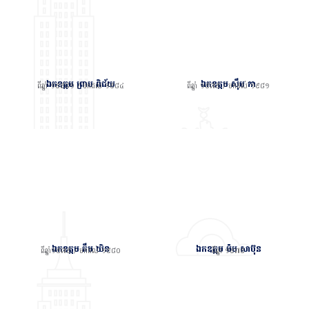
ឯកឧត្តម ព្រាប ពិជ័យ
ឯកឧត្តម ស៊ឹម កា
ពីឆ្នាំ ១៩៩៨១ / មកដល់ ១៩៨៤
ពីឆ្នាំ ១៩៧៩ / មកដល់ ១៩៨១
ឯកឧត្តម គឹម យិន
ឯកឧត្តម ម៉ម សាប៊ុន
ពីឆ្នាំ១៩៧៩ / មកដល់ ១៩៨០
ពីឆ្នាំ ១៩៧៩