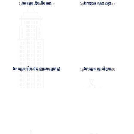
ឯកឧត្តម ឱប គឹមអាង
ឯកឧត្តម សាន យុន
ពីឆ្នាំ ១៩៥៥ / មកដល់ ១៩៦១
ពីឆ្នាំ ១៩៥៣ / មកដល់ ១៩៥៥
ឯកឧត្តម ឃឹម ទិត (ព្រះរាជប្រតិភូ)
ឯកឧត្តម សូ ខាំខូយ
ពីឆ្នាំ ១៩៥២ / មកដល់ ១៩៥៣
ពីឆ្នាំ ១៩៤៨ / មកដល់ ១៩៥២