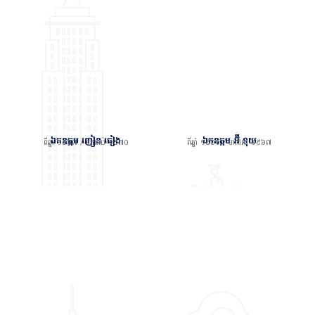
ឯកឧត្តម ញៀន ធៀង
ឯកឧត្តម អ៊ី ទុយ
ពីឆ្នាំ ១៩៦៧ / មកដល់ ១៩៧០
ពីឆ្នាំ ១៩៦១ / មកដល់ ១៩៦៧