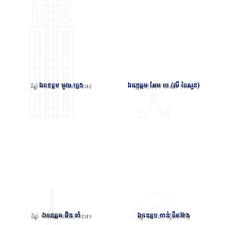
ឯកឧត្តម មូល ក្លេង
ឯកឧត្តម អែម មេ (លី តៃសួន)
ពីឆ្នាំ ១៩៧២ / មកដល់ ១៩៧៥
ពីឆ្នាំ ១៩៧២ / មកដល់ ១៩៧៥
ឯកឧត្តម អ៊ិន តាំ
ឯកឧត្តម ចាន់ គឹមអ៊ាង
ពីឆ្នាំ ១៩៧០ / មកដល់ ១៩៧១
ពីឆ្នាំ ១៩៧០ / ធ្វើបាន ៧ថ្ងៃ