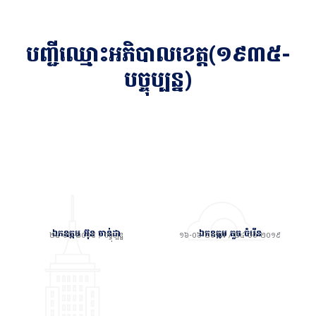
បញ្ជីឈ្មោះអភិបាលខេត្ត(១៩៣៥-
បច្ចុប្បន្ន)
ឯកឧត្តម អ៊ុន ចាន់ដា
ឯកឧត្តម គួច ចំរើន
២៤-០៦-២០១៩ / បច្ចុប្បន្ន
១៦-០៦-២០១៧ / ២៤-០៦-២០១៩