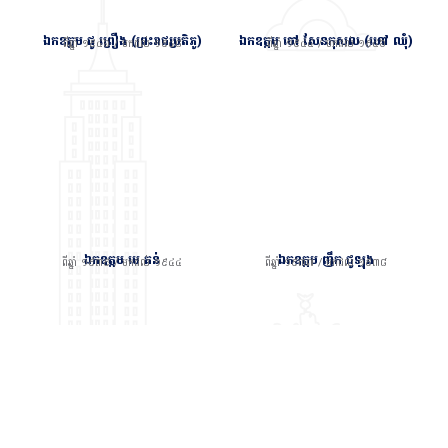
ឯកឧត្តម ផូ ព្រឿង (ព្រះរាជប្រតិភូ)
ឯកឧត្តម ចៅ សែនកុសល (ហៅ ឈុំ)
ពីឆ្នាំ ១៩៤៦ / មកដល់ ១៩៤៨
ពីឆ្នាំ ១៩៤៤ / មកដល់ ១៩៤៦
ឯកឧត្តម មេ គន់
ឯកឧត្តម ញឹក ជូឡុង
ពីឆ្នាំ ១៩៣៩ / មកដល់ ១៩៤៤
ពីឆ្នាំ ១៩៣៧ / មកដល់ ១៩៣៨