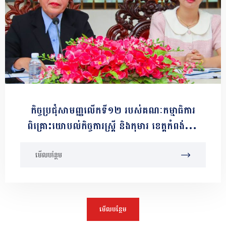
កិច្ចប្រជុំសាមញ្ញលើកទី១២ របស់គណៈកម្មាធិការ
ពិគ្រោះយោបល់កិច្ចការស្ត្រី និងកុមារ ខេត្តកំពង់ចាម
អាណត្តិទី៤
មើលបន្ថែម
មើលបន្ថែម