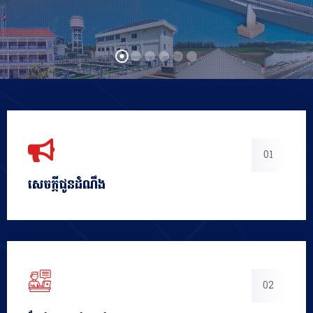
01
សេចក្ដីជូនដំណឹង
02