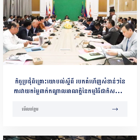
កិច្ចប្រជុំពិគ្រោះយោបល់ស្ដីពី របកគំហើញសំខាន់ៗនៃ
ការវាយតម្លៃពាក់កណ្ដាលអាណត្តិនៃកម្មវិធីជាតិសម្រាប់
ការអភិវឌ្ឍតាមបែបប្រជាធិបតេយ្យនៅថ្នាក់ក្រោមជាតិ
មើលបន្ថែម
ដំណាក់កាលទី២