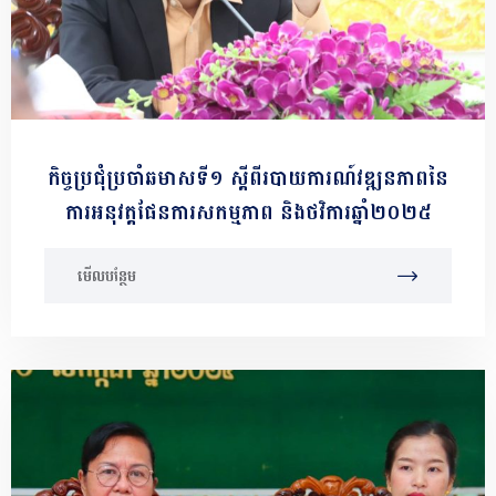
កិច្ចប្រជុំប្រចាំឆមាសទី១ ស្ដីពីរបាយការណ៍វឌ្ឍនភាពនៃ
ការអនុវត្តផែនការសកម្មភាព និងថវិការឆ្នាំ២០២៥
មើលបន្ថែម