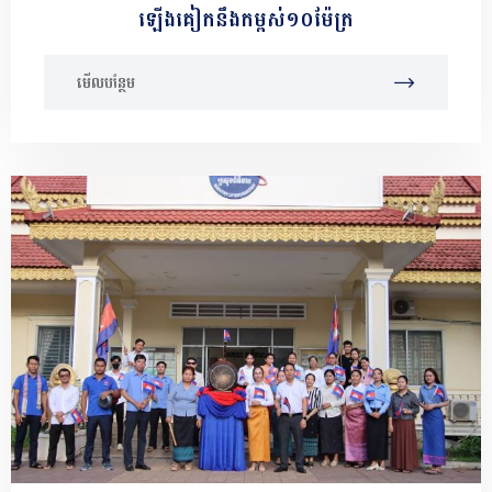
ឡើងគៀកនឹងកម្ពស់១០ម៉ែត្រ
មើលបន្ថែម