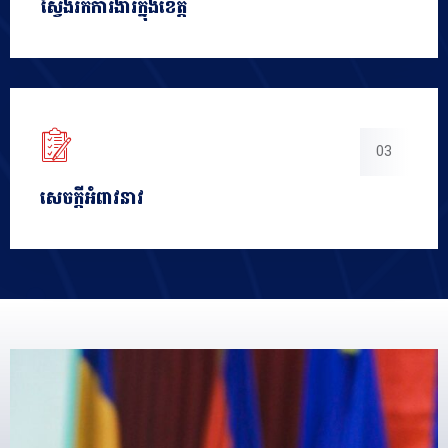
ស្វែងរកការងារក្នុងខេត្ត
03
សេចក្ដីអំពាវនាវ