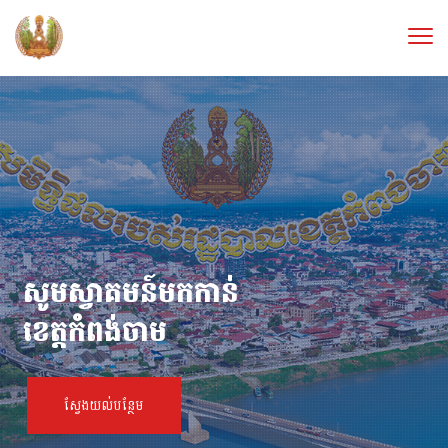
សូមស្វាគមន៍មកកាន់
ខេត្តកំពង់ចាម
ស្វែងយល់បន្ថែម