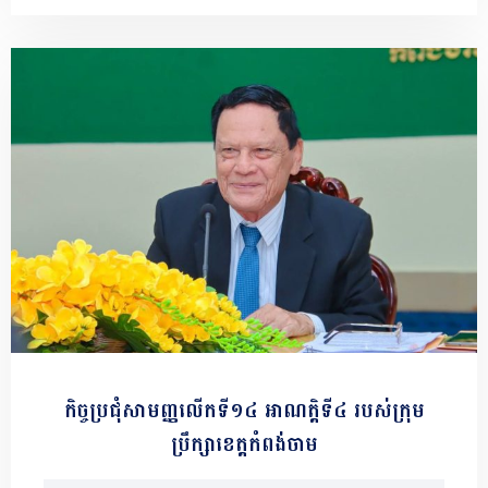
កិច្ចប្រជុំសាមញ្ញលើកទី១៤ អាណត្តិទី៤ របស់ក្រុម
ប្រឹក្សាខេត្តកំពង់ចាម