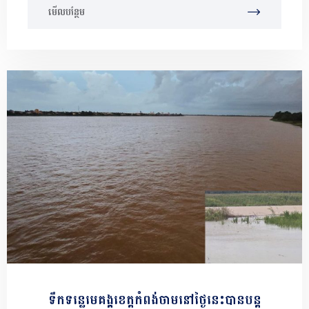
មើលបន្ថែម
ទឹកទន្លេមេគង្គខេត្តកំពង់ចាមនៅថ្ងៃនេះបានបន្ត