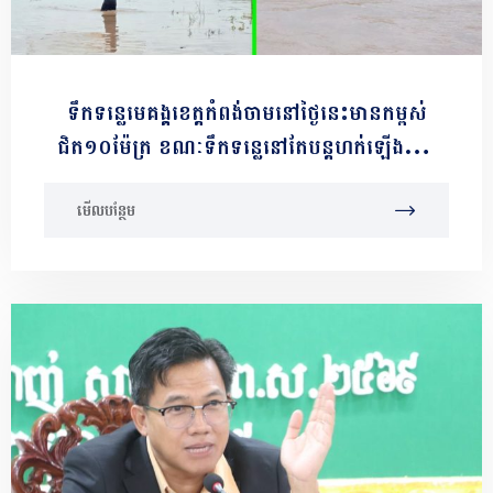
ទឹកទន្លេមេគង្គខេត្តកំពង់ចាមនៅថ្ងៃនេះមានកម្ពស់
ជិត១០ម៉ែត្រ ខណៈទឹកទន្លេនៅតែបន្តហក់ឡើងរៀង
រាល់ថ្ងៃ
មើលបន្ថែម