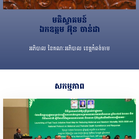
មតិស្វាគមន៍​
អភិបាល នៃគណៈអភិបាល ខេត្តកំពង់ចាម
សកម្មភាព