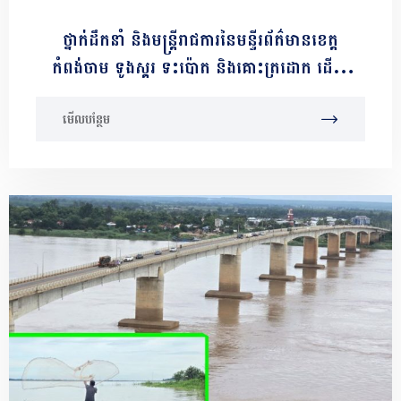
ថ្នាក់ដឹកនាំ និងមន្រ្តីរាជការនៃមន្ទីរព័ត៌មានខេត្ត
កំពង់ចាម ទូងស្គរ ទះប៉ោត និងគោះត្រដោក ដើម្បី
អបអរសាទរបូជនីយដ្ឋានចងចាំនៃកម្ពុជាចូលជា
មើលបន្ថែម
បេតិកភណ្ឌពិភពលោក