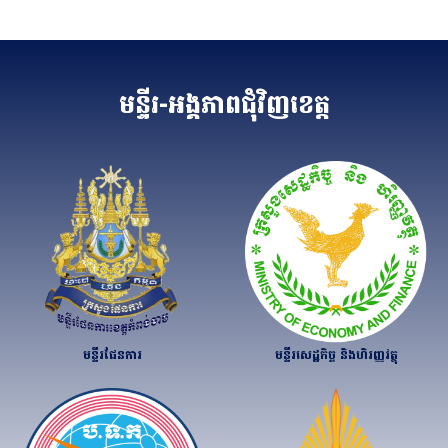
មន្ទីរ-អង្គភាពជុំវិញខេត្ត
មន្ទីរសេដ្ឋកិច្ច និងហិរញ្ញវត្ថុ
មន្ទីរផែនការ