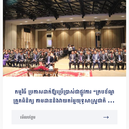
កម្មវិធី ប្រកាសដាក់ឳ្យប្រើប្រាស់ជាផ្លូវការ “ក្របខ័ណ្ឌ
ត្រួតពិនិត្យ តាមដាននិងវាយតម្លៃយុទ្ធសាស្រ្តជាតិ ស្ដីពី
ការអភិវឌ្ឍសេដ្ឋកិច្ចក្រៅប្រព័ន្ធឆ្នាំ២០២៣-២០២៨”
មើលបន្ថែម