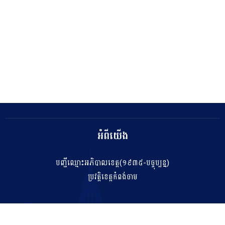
អំពីយើង
បញ្ជីឈ្មោះអភិបាលខេត្ត(១៩៣៥-បច្ចុប្បន្ន)
ប្រវត្តិខេត្តកំពង់ចាម
ទំនាក់ទំនង