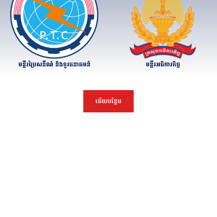
មន្ទីរអធិការកិច្ច
មន្ទីរប្រៃសនីណ៍ និងទូរគនាគមន៍
មើលបន្ថែម