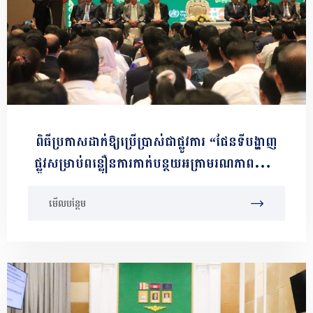
ពិធីប្រកាសដាក់ឱ្យប្រើប្រាស់ជាផ្លូវការ “ផែនទីបង្ហាញ
ផ្លូវសម្រាប់ពន្លឿនការកាត់បន្ថយអត្រាមរណភាពមាតា
និងទារកឆ្នាំ២០២៥-២០៣០ និងពិធីសារជាតិស្ដីពីការ
មើលបន្ថែម
ពិនិត្យមរណភាពមាតា និងទារកជុំវិញកំណើត និងការ
ឆ្លើយតប”