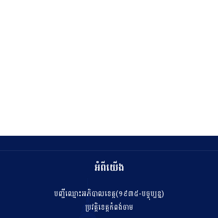
អំពីយើង
បញ្ជីឈ្មោះអភិបាលខេត្ត(១៩៣៥-បច្ចុប្បន្ន)
ប្រវត្តិខេត្តកំពង់ចាម