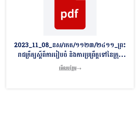
2023_11_08_នស/រកត/១១២៣/២៤១១_ព្រះ
រាជក្រឹត្យស្ដីពីការរៀបចំ និងការប្រព្រឹត្តទៅនៃក្រុម
មេធាវីរាជរដ្ឋាភិបាល
មើលបន្ថែម