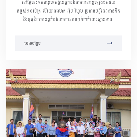
នៅថ្ងៃនេះទឹកទន្លេមេគង្គខេត្តកំពង់ចាមបានបន្តឡើងជិតដល់
កម្ពស់១០ម៉ែត្រ បើយោងលោក អ៊ុម វិបុល ប្រធានមន្ទីរធនធានទឹក
និងឧតុនិយមខេត្តកំពង់ចាមបានបញ្ជាក់ថាចំពោះស្ថានភាព...
មើលបន្ថែម