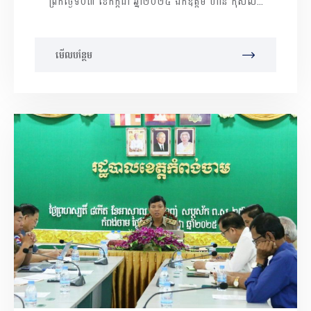
ព្រឹកថ្ងៃទី០៣ ខែកក្កដា ឆ្នាំ២០២៥ ឯកឧត្តម ហាន កុសល...
អភិបាលខេត្តកំពង់ចាម អញ្ជើញដឹកនាំកិច្ច
ប្រជុំការអនុវត្តការងារវិស័យសុខាភិបាល
មើលបន្ថែម
ឯកជន នៅសាលាស្រុកស្រីសន្ធរ។