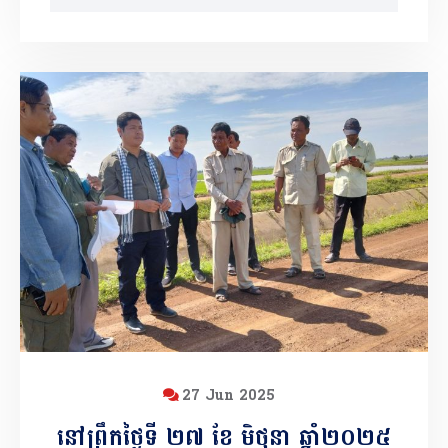
27 Jun 2025
នៅព្រឹកថ្ងៃទី ២៧ ខែ មិថុនា ឆ្នាំ២០២៥