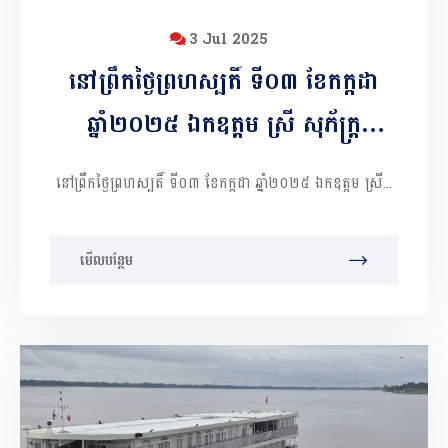
3 Jul 2025
នៅព្រឹកថ្ងៃព្រហស្បតិ៍ ទី០៣ ខែកក្កដា
ឆ្នាំ២០២៥ ឯកឧត្ដម ស្រី សុភ័ក្ដ្រ
អភិបាលរងខេត្ដ តំណាងដ៍ខ្ពងខ្ពស់
នៅព្រឹកថ្ងៃព្រហស្បតិ៍ ទី០៣ ខែកក្កដា ឆ្នាំ២០២៥ ឯកឧត្ដម ស្រី...
ឯកឧត្ដម អ៊ុន ចាន់ដា អភិបាលនៃគណៈ
អភិបាលខេត្ដកំពង់ចាម បានអញ្ជើញ
មើលបន្ថែម
ដឹកនាំកិច្ចប្រជុំត្រួតពិនិត្យករណីវិវាទដីធ្លី
របស់ប្រជាពលរដ្ឋនៅភូមិថ្នល់បែកកើត ឃុំ
ស្វាយទាប ស្រុកចំការលើ កិច្ចប្រជុំនេះធ្វើ
ឡើងនៅសាលាខេត្ដកំពង់ចាម ។