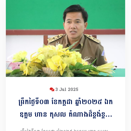
3 Jul 2025
ព្រឹកថ្ងៃទី០៣ ខែកក្កដា​ ឆ្នាំ២០២៥ ឯក
ឧត្តម ហាន កុសល តំណាងដ៏ខ្ពង់ខ្ពស់​
ឯកឧត្ដម អ៊ុន ចាន់ដា អភិ​បាលនៃគណៈ