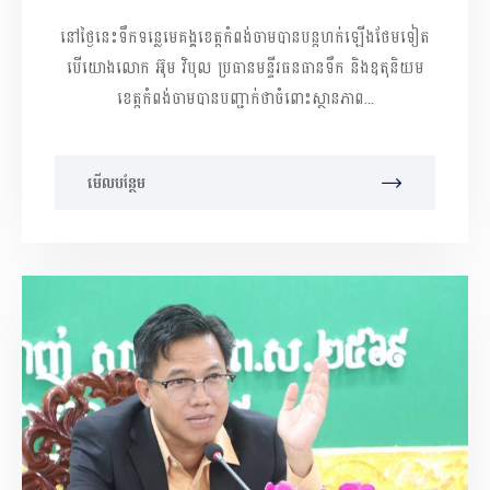
នៅតែបន្តហក់ឡើងរៀងរាល់ថ្ងៃ
នៅថ្ងៃនេះទឹកទន្លេមេគង្គខេត្តកំពង់ចាមបានបន្តហក់ឡើងថែមទៀត
បើយោងលោក អ៊ុម វិបុល ប្រធានមន្ទីរធនធានទឹក និងឧតុនិយម
ខេត្តកំពង់ចាមបានបញ្ជាក់ថាចំពោះស្ថានភាព...
មើលបន្ថែម