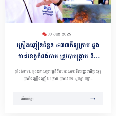
30 Jun 2025
គ្រឿងញៀនចំនួន ៤៣៣គីឡូក្រាម ឆ្លង
កាត់ខេត្តកំពង់ចាម ត្រូវបាបង្ក្រាប និង
ប្រារព្ធពិធីដុតកំទេចចោល
(កំពង់ចាម): ក្នុងឱកាសប្រារព្ធពិធីអបអរសាទរទិវាអន្តរជាតិប្រយុទ្ធ
ប្រឆាំងគ្រឿងញៀន ក្រោម ប្រធានបទ «រួមគ្នា បង្កា...
មើលបន្ថែម