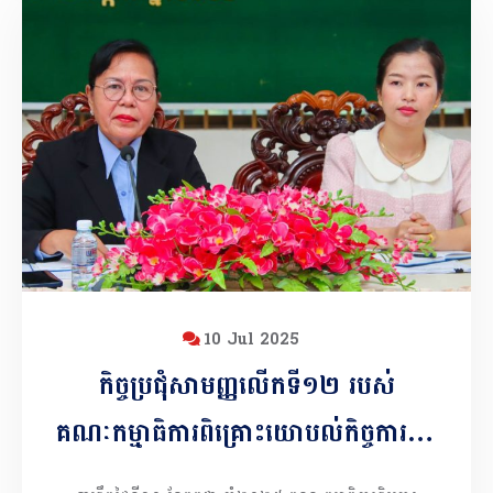
10 Jul 2025
កិច្ចប្រជុំសាមញ្ញលើកទី១២ របស់
គណៈកម្មាធិការពិគ្រោះយោបល់កិច្ចការស្ត្រី
និងកុមារ ខេត្តកំពង់ចាម អាណត្តិទី៤