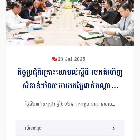
23 Jul 2025
កិច្ចប្រជុំពិគ្រោះយោបល់ស្ដីពី របកគំហើញ
សំខាន់ៗនៃការវាយតម្លៃពាក់កណ្ដាល
អាណត្តិនៃកម្មវិធីជាតិសម្រាប់ការអភិវឌ្ឍ
ថ្ងៃទី២៣ ខែកក្កដា ឆ្នាំ២០២៥ ឯកឧត្តម ហាន កុសល...
តាមបែបប្រជាធិបតេយ្យនៅថ្នាក់ក្រោមជាតិ
ដំណាក់កាលទី២
មើលបន្ថែម