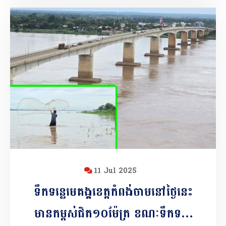
11 Jul 2025
ទឹកទន្លេមេគង្គខេត្តកំពង់ចាមនៅថ្ងៃនេះ
មានកម្ពស់ជិត១០ម៉ែត្រ ខណៈទឹកទន្លេ