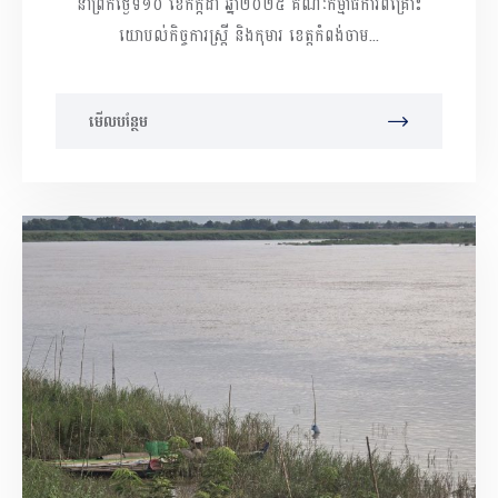
នាព្រឹកថ្ងៃទី១០ ខែកក្កដា ឆ្នាំ២០២៥ គណៈកម្មាធិការពិគ្រោះ
យោបល់កិច្ចការស្រ្តី និងកុមារ ខេត្តកំពង់ចាម...
មើលបន្ថែម