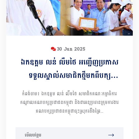
30 Jun 2025
ឯកឧត្តម លន់ លឹមថៃ អញ្ជើញប្រកាស
ទទួលស្គាល់សមាជិកថ្មីមកពីបក្ស
នយោបាយផ្សេងៗចំនួន ១៦៨នាក់ នៅឃុំ
កំពង់ចាម៖ ឯកឧត្តម លន់ លឹមថៃ សមាជិកគណៈកម្មាធិការ
សំពងជ័យ នៃស្រុកជើងព្រៃ
កណ្ដាលគណបក្សប្រជាជនកម្ពុជា និងជាអនុប្រធានក្រុមការងារ
គណបក្សប្រជាជនកម្ពុជាចុះស្រុកជើងព្រៃ...
មើលបន្ថែម