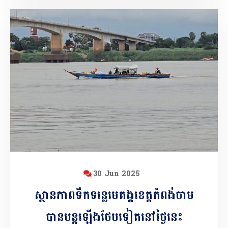
30 Jun 2025
ស្ថានភាពទឹកទន្លេមេគង្គខេត្តកំពង់ចាម
បានបន្តឡើងថែមទៀតនៅថ្ងៃនេះ