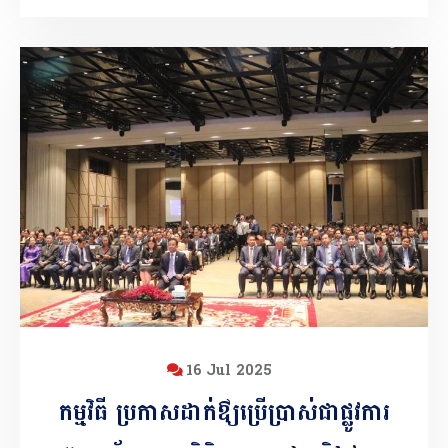
16 Jul 2025
កម្មវិធី ប្រកាសដាក់ឳ្យប្រើប្រាស់ជាផ្លូវការ