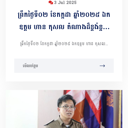
3 Jul 2025
ព្រឹកថ្ងៃទី០២ ខែកក្កដា ឆ្នាំ២០២៥ ឯក
ឧត្តម ហាន កុសល តំណាងដ៏ខ្ពង់ខ្ពស់​
ឯកឧត្ដម អ៊ុន ចាន់ដា អភិ​បាលនៃគណៈ
ព្រឹកថ្ងៃទី០២ ខែកក្កដា ឆ្នាំ២០២៥ ឯកឧត្តម ហាន កុសល...
អភិបាលខេត្តកំពង់ចាមអញ្ជើញជាអធិបតី
ជាមួយ ឯកឧត្តម ហោ ប៊ុនឡេង អនុ
មើលបន្ថែម
ប្រធានអាជ្ញាធរអេដស៍ កិច្ចប្រជុំរួមនៃក្រុម
ការងារពិសេសថ្នាក់ខេត្ត សម្រាប់លុប
បំបាត់ជំងឺគ្រុនចាញ់ គណៈកម្មាធិការ
អេដស៍ គណៈកម្មាធិការលុបបំបាត់ឳសថ
ក្លែងក្លាយ និងសេវាសុខាភិបាលឯកជន