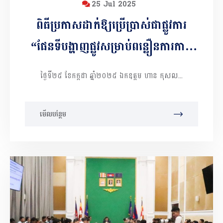
25 Jul 2025
ពិធីប្រកាសដាក់ឱ្យប្រើប្រាស់ជាផ្លូវការ
“ផែនទីបង្ហាញផ្លូវសម្រាប់ពន្លឿនការកាត់
បន្ថយអត្រាមរណភាពមាតា និងទារក
ថ្ងៃទី២៥ ខែកក្កដា ឆ្នាំ២០២៥ ឯកឧត្តម ហាន កុសល...
ឆ្នាំ២០២៥-២០៣០ និងពិធីសារជាតិស្ដីពី
ការពិនិត្យមរណភាពមាតា និងទារកជុំវិញ
មើលបន្ថែម
កំណើត និងការឆ្លើយតប”