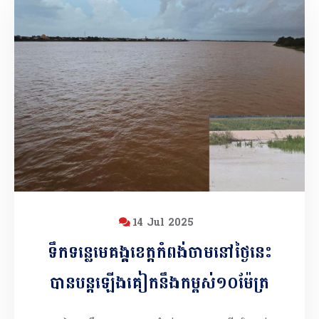
14 Jul 2025
ទឹកទន្លេមេគង្គខេត្តកំពង់ចាមនៅថ្ងៃនេះ
បានបន្តឡើងគៀកនឹងកម្ពស់១០ម៉ែត្រ