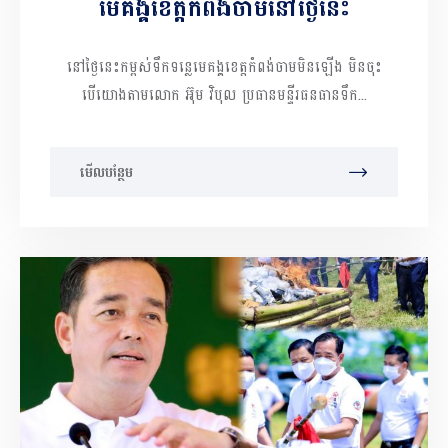
មេគង្គខេត្តកំពង់ចាមនៅថ្ងៃនេះ
នៅថ្ងៃនេះកម្ពស់ទឹកទន្លេមេគង្គខេត្តកំពង់ចាមមិនឡើង មិនចុះ
បើយោងតាមលោក អ៊ុម វិបុល ប្រធានមន្ទីរធនធានទឹក...
មើលបន្ថែម