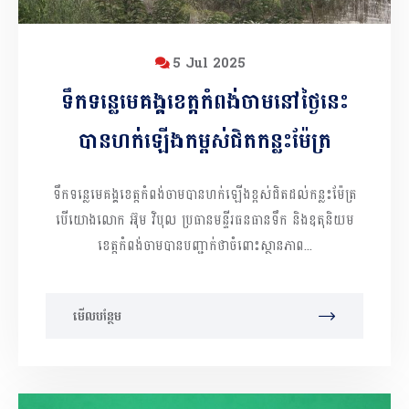
5 Jul 2025
ទឹកទន្លេមេគង្គខេត្តកំពង់ចាមនៅថ្ងៃនេះ
បានហក់ឡើងកម្ពស់ជិតកន្លះម៉ែត្រ
ទឹកទន្លេមេគង្គខេត្តកំពង់ចាមបានហក់ឡើងខ្ពស់ជិតដល់កន្លះម៉ែត្រ
បើយោងលោក អ៊ុម វិបុល ប្រធានមន្ទីរធនធានទឹក និងឧតុនិយម
ខេត្តកំពង់ចាមបានបញ្ជាក់ថាចំពោះស្ថានភាព...
មើលបន្ថែម