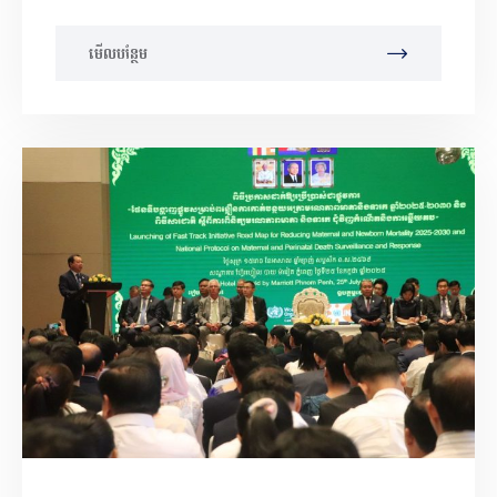
មើលបន្ថែម