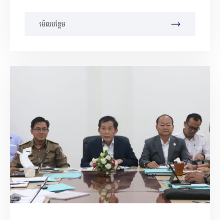
មើលបន្ថែម