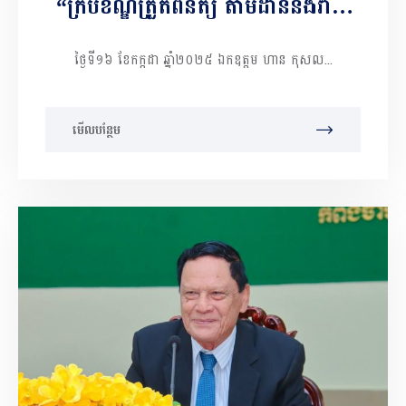
“ក្របខ័ណ្ឌត្រួតពិនិត្យ តាមដាននិងវាយ
តម្លៃយុទ្ធសាស្រ្តជាតិ ស្ដីពីការអភិវឌ្ឍ
ថ្ងៃទី១៦ ខែកក្កដា ឆ្នាំ២០២៥ ឯកឧត្តម ហាន កុសល...
សេដ្ឋកិច្ចក្រៅប្រព័ន្ធឆ្នាំ២០២៣-២០២៨”
មើលបន្ថែម