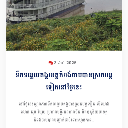
3 Jul 2025
ទឹកទន្លេមេគង្គខេត្តកំពង់ចាមបានស្រកបន្ត
ទៀតនៅថ្ងៃនេះ
នៅថ្ងៃនេះស្ថានភាពទឹកទន្លេមេគង្គបានស្រកបន្តទៀត បើយោង
លោក អ៊ុម វិបុល ប្រធានមន្ទីរធនធានទឹក និងឧតុនិយមខេត្ត
កំពង់ចាមបានបញ្ជាក់ថាចំពោះស្ថានភាព...