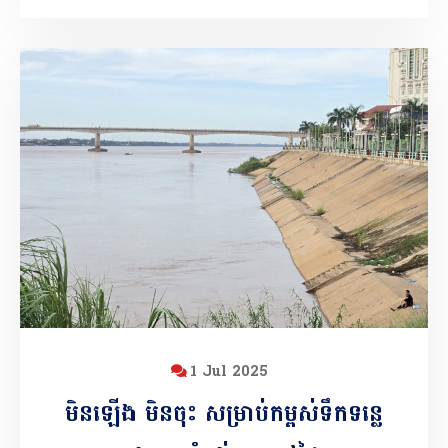
1 Jul 2025
មិនឡើង មិនចុះ សម្រាប់កម្ពស់ទឹកទន្លេ