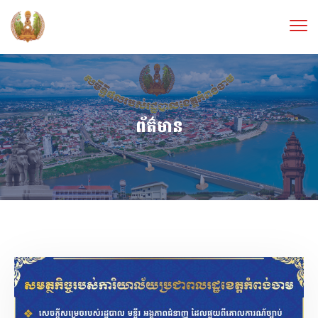
ព័ត៌មាន