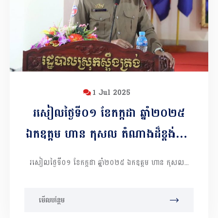
ខុសច្បាប់ មន្ទីរពេទ្យខេត្ត និងផ្នែកហិរញ្ញប្ប
ទានសុខាភិបាលប្រចាំត្រីមាស ឆ្នាំ២០២៥
1 Jul 2025
រសៀលថ្ងៃទី០១ ខែកក្កដា​ ឆ្នាំ២០២៥
ឯកឧត្តម ហាន កុសល តំណាងដ៏ខ្ពង់ខ្ពស់​
ឯកឧត្ដម អ៊ុន ចាន់ដា អភិ​បាលនៃគណៈ
រសៀលថ្ងៃទី០១ ខែកក្កដា ឆ្នាំ២០២៥ ឯកឧត្តម ហាន កុសល...
អភិបាលខេត្តកំពង់ចាម អញ្ជើញដឹកនាំកិច្ច
ប្រជុំការអនុវត្តការងារវិស័យសុខាភិបាល
មើលបន្ថែម
ឯកជន ​នៅសាលាស្រុកស្ទឹងត្រង់។