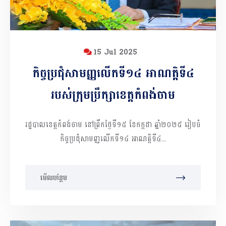
15 Jul 2025
កិច្ចប្រជុំសាមញ្ញលើកទី១៤ អាណត្តិទី៤
របស់ក្រុមប្រឹក្សាខេត្តកំពង់ចាម
រដ្ឋបាលខេត្តកំពង់ចាម នៅព្រឹកថ្ងៃទី១៥ ខែកក្កដា ឆ្នាំ២០២៥ រៀបចំ
កិច្ចប្រជុំសាមញ្ញលើកទី១៤ អាណត្តិទី៤...
មើលបន្ថែម