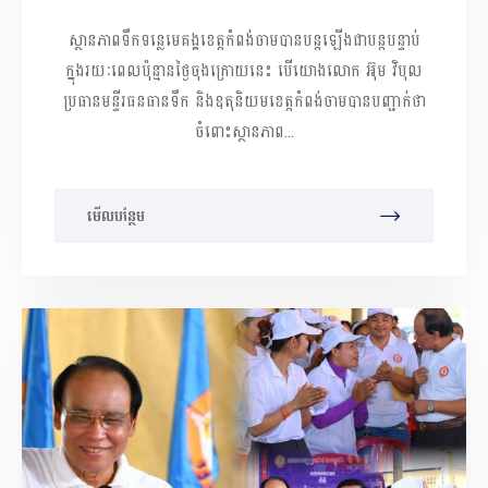
ស្ថានភាពទឹកទន្លេមេគង្គខេត្តកំពង់ចាមបានបន្តឡើងជាបន្តបន្ទាប់
ក្នុងរយៈពេលប៉ុន្មានថ្ងៃចុងក្រោយនេះ បើយោងលោក អ៊ុម វិបុល
ប្រធានមន្ទីរធនធានទឹក និងឧតុនិយមខេត្តកំពង់ចាមបានបញ្ជាក់ថា
ចំពោះស្ថានភាព...
មើលបន្ថែម