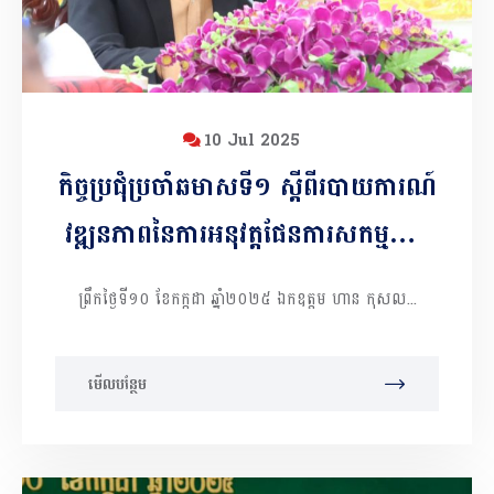
10 Jul 2025
កិច្ចប្រជុំប្រចាំឆមាសទី១ ស្ដីពីរបាយការណ៍
វឌ្ឍនភាពនៃការអនុវត្តផែនការសកម្មភាព
និងថវិការឆ្នាំ២០២៥
ព្រឹកថ្ងៃទី១០ ខែកក្កដា​ ឆ្នាំ២០២៥ ឯកឧត្តម ហាន កុសល...
មើលបន្ថែម