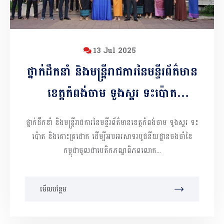
13 Jul 2025
ថ្នាក់ដឹកនាំ និងមន្រ្តីរាជការនៃមន្ទីរព័ត៌មាន
ខេត្តកំពង់ចាម ទូងស្គរ ទះប៉ោត
និងគោះត្រដោក ដើម្បីអបអរសាទរ
ថ្នាក់ដឹកនាំ និងមន្រ្តីរាជការនៃមន្ទីរព័ត៌មានខេត្តកំពង់ចាម ទូងស្គរ ទះ
បូជនីយដ្ឋានចងចាំនៃកម្ពុជាចូលជា
ប៉ោត និងគោះត្រដោក ដើម្បីអបអរសាទរបូជនីយដ្ឋានចងចាំនៃ
កម្ពុជាចូលជាបេតិកភណ្ឌពិភពលោក...
បេតិកភណ្ឌពិភពលោក
មើលបន្ថែម