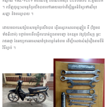
កណ្តាល ១AE-១៥៩១ មានលេខតួ និងលេខម៉ាស៊ីន ៥៨៦៦៧៦៤ ជិះគ្នាពីរនាក់
។ ឃេីញដូច្នេះសមត្ថកិច្ចយេីងបានហៅអោយឈប់ដេីម្បីត្រួតពិនិត្យទៅលេីមុខ
សញ្ញា និងមធ្យោបាយ ។
ដោយមានការសង្ស័យសមត្ថកិច្ចយើងបាន ធ្វេីតេស្តរកសារធាតុញៀន គឺ (វិជ្ជមាន
ទាំងពីរនាក់) បន្ទាប់មកទើបធ្វេីការឃាត់ខ្លួនតាមបញ្ជា ឯកឧត្តម វង្សប៊ុនវិសុទ្ធ ព្រះ
រាជអាជ្ញា នៃអយ្យការអមសាលាដំបូងខេត្តកំពង់ចាម ដេីម្បីកសាងសំណុំរឿងតាមនីតិ
វិធីច្បាប់ ។