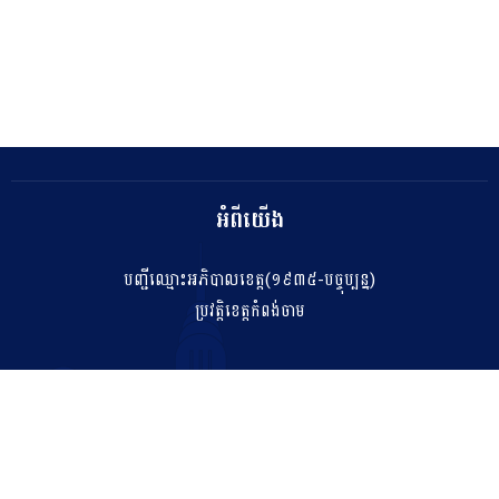
អំពីយើង
បញ្ជីឈ្មោះអភិបាលខេត្ត(១៩៣៥-បច្ចុប្បន្ន)
ប្រវត្តិខេត្តកំពង់ចាម
ទំនាក់ទំនង
salakhetkpc475@gmail.com