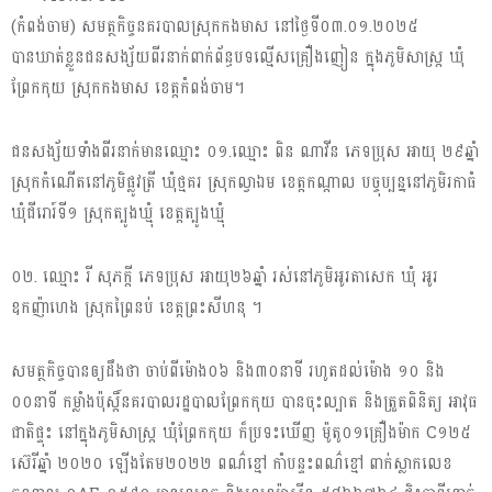
(កំពង់ចាម) សមត្ថកិច្ចនគរបាលស្រុកកងមាស នៅថ្ងៃទី០៣.០១.២០២៥
បានឃាត់ខ្លួនជនសង្ស័យពីរនាក់ពាក់ព័ន្ធបទល្មើសគ្រឿងញៀន ក្នុងភូមិសាស្រ្ត ឃុំ
ព្រែកកុយ ស្រុកកងមាស ខេត្តកំពង់ចាម។
ជនសង្ស័យទាំងពីរនាក់មានឈ្មោះ ០១.ឈ្មោះ ពិន ណាវីន ភេទប្រុស អាយុ ២៩ឆ្នាំ
ស្រុកកំណេីតនៅភូមិផ្លូវត្រី ឃុំថ្មគរ ស្រុកល្វាឯម ខេត្តកណ្តាល បច្ចុប្បន្ននៅភូមិរកាធំ
ឃុំជីរោរ៍ទី១ ស្រុកត្បូងឃ្មុំ ខេត្តត្បូងឃ្មុំ
០២. ឈ្មោះ រី សុភក្តី ភេទប្រុស អាយុ២៦ឆ្នាំ រស់នៅភូមិអូរតាសេក ឃុំ អូរ
ឧកញ៉ាហេង ស្រុកព្រៃនប់ ខេត្តព្រះសីហនុ ។
សមត្ថកិច្ចបានឲ្យដឹងថា ចាប់ពីម៉ោង០៦ និង៣០នាទី រហូតដល់ម៉ោង ១០ និង
០០នាទី កម្លាំងប៉ុស្តិ៍នគរបាលរដ្ឋបាលព្រែកកុយ បានចុះល្បាត និងត្រួតពិនិត្យ អាវុធ
ជាតិផ្ទុះ នៅក្នុងភូមិសាស្រ្ត ឃុំព្រែកកុយ ក៏ប្រទះឃេីញ ម៉ូតូ០១គ្រឿងម៉ាក C១២៥
ស៊េរីឆ្នាំ ២០២០ ឡេីងតែម២០២២ ពណ៌ខ្មៅ កាំបន្ទះពណ៌ខ្មៅ ពាក់ស្លាកលេខ