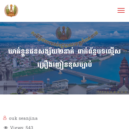
ឃាត់ខ្លួនជនសង្ស័យ២នាក់ ពាក់ព័ន្ធបទល្មើស
គ្រឿងញៀនខុសច្បាប់
ouk seanjina
Views:
543