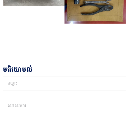
មតិយោបល់