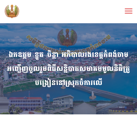
ឯកឧត្តម ខ្លូត ចិន្តា អភិបាលរងខេត្តកំពង់ចាម
អញ្ជើញចូលរួមពិធីសន្និបាតសមាគមមូលនិធិគ្រូ
បង្រៀននៅស្រុកចំការលើ