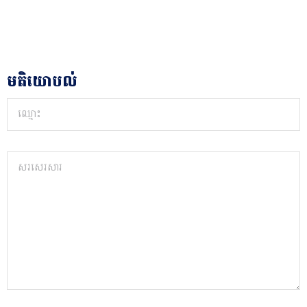
មតិយោបល់