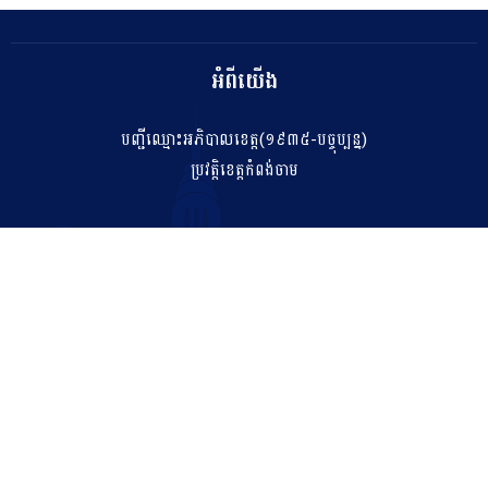
អំពីយើង
បញ្ជីឈ្មោះអភិបាលខេត្ត(១៩៣៥-បច្ចុប្បន្ន)
ប្រវត្តិខេត្តកំពង់ចាម
ទំនាក់ទំនង
salakhetkpc475@gmail.com
042 211 212
អាសយដ្ឋាន