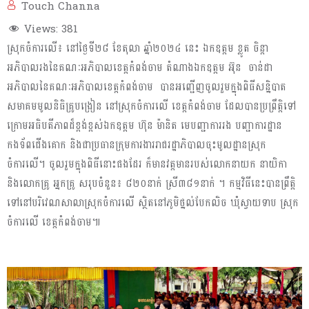
Touch Channa
Views:
381
ស្រុកចំការលើ៖ នៅថ្ងៃទី២៨ ខែតុលា ឆ្នាំ២០២៤ នេះ ឯកឧត្តម ខ្លូត ចិន្តា
អភិបាលរងនៃគណៈអភិបាលខេត្តកំពង់ចាម តំណាងឯកឧត្ដម អ៊ុន ចាន់ដា
អភិបាលនៃគណៈអភិបាលខេត្តកំពង់ចាម បានអញ្ជើញចូលរួមក្នុងពិធីសន្និបាត
សមាគមមូលនិធិគ្រូបង្រៀន នៅស្រុកចំការលើ ខេត្តកំពង់ចាម ដែលបានប្រព្រឹត្តិទៅ
ក្រោមអធិបតីភាពដ៏ខ្ពង់ខ្ពស់ឯកឧត្តម ហ៊ុន ម៉ានិត មេបញ្ជាការរង បញ្ជាការដ្ឋាន
កងទ័ពជើងគោក និងជាប្រធានក្រុមការងាររាជរដ្ឋាភិបាលចុះមូលដ្ឋានស្រុក
ចំការលើ។ ចូលរួមក្នុងពិធីនោះផងដែរ ក៏មានវត្តមានរបស់លោកនាយក នាយិកា
និងលោកគ្រូ អ្នកគ្រូ សរុបចំនួន៖ ៨២០នាក់ ស្រី៣៨១នាក់ ។ កម្មវិធីនេះបានព្រឹត្តិ
ទៅនៅបរិវេណសាលាស្រុកចំការលើ ស្ថិតនៅភូមិថ្នល់បែកលិច ឃុំស្វាយទាប ស្រុក
ចំការលើ ខេត្តកំពង់ចាម៕