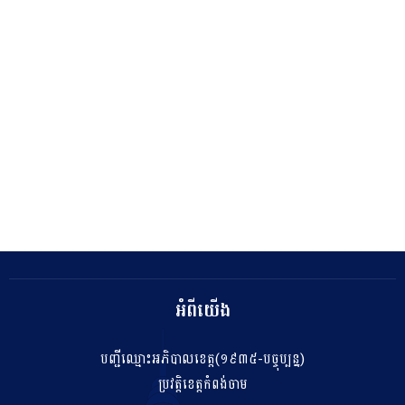
អំពីយើង
បញ្ជីឈ្មោះអភិបាលខេត្ត(១៩៣៥-បច្ចុប្បន្ន)
ប្រវត្តិខេត្តកំពង់ចាម