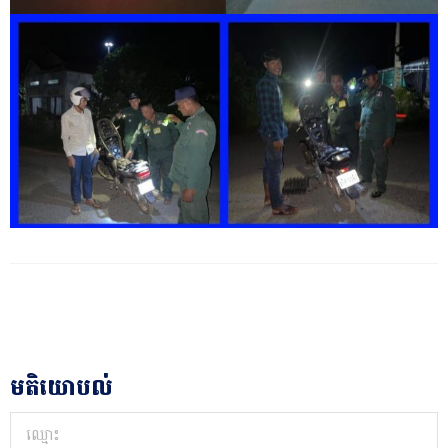
មតិយោបល់