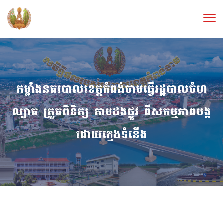
កម្លាំងនគរបាលខេត្តកំពង់ចាមធ្វើរដ្ឋបាលចំហ
ល្បាត ត្រួតពិនិត្យ តាមដងផ្លូវ ពីសកម្មភាពបង្ក
ដោយក្មេងទំនើង