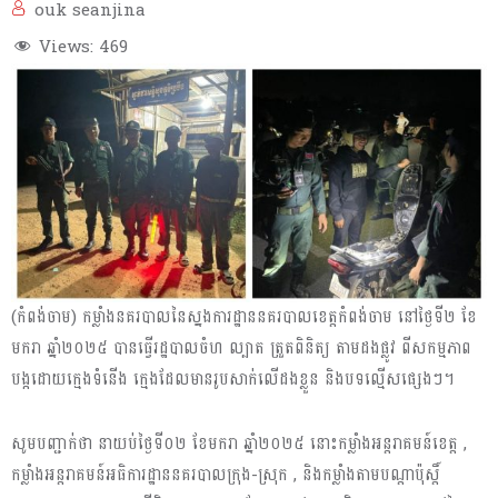
ouk seanjina
Views:
469
(កំពង់ចាម) កម្លាំងនគរបាលនៃស្នងការដ្ឋាននគរបាលខេត្តកំពង់ចាម នៅថ្ងៃទី២ ខែ
មករា ឆ្នាំ២០២៥ បានធ្វើរដ្ឋបាលចំហ ល្បាត ត្រួតពិនិត្យ តាមដងផ្លូវ ពីសកម្មភាព
បង្កដោយក្មេងទំនើង ក្មេងដែលមានរូបសាក់លើដងខ្លួន និងបទល្មើសផ្សេងៗ។
សូមបញ្ជាក់ថា នាយប់ថ្ងៃទី០២ ខែមករា ឆ្នាំ២០២៥ នោះកម្លាំងអន្តរាគមន៍ខេត្ត ,
កម្លាំងអន្តរាគមន៍អធិការដ្ឋាននគរបាលក្រុង-ស្រុក , និងកម្លាំងតាមបណ្ដាប៉ុស្តិ៍