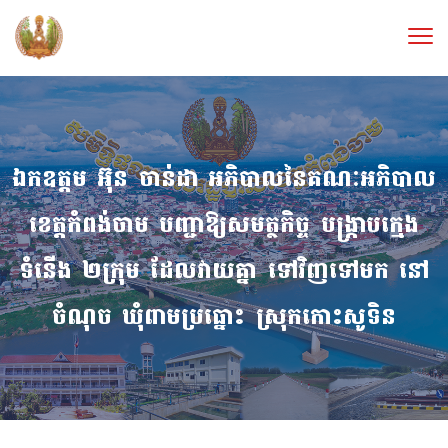
ឯកឧត្ដម អ៊ុន ចាន់ដា អភិបាលនៃគណៈអភិបាល
ខេត្តកំពង់ចាម បញ្ជាឱ្យសមត្ថកិច្ច បង្ក្រាបក្មេង
ទំនើង ២ក្រុម ដែលវាយគ្នា ទៅវិញទៅមក នៅ
ចំណុច ឃុំពាមប្រធ្នោះ ស្រុកកោះសូទិន