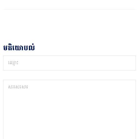
មតិយោបល់