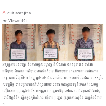
ouk seanjina
Views:
491
អនុវត្តតាមបទបញ្ជា និងការចង្អុលបង្ហាញ ពីសំណាក់ ឯកឧត្ដម អ៊ុន ចាន់ដា
អភិបាល នៃគណៈអភិបាលខេត្តកំពង់ចាម និងជាប្រធានគណៈបញ្ជាការឯកភាព
ខេត្ត កាលពីថ្ងៃទី២២ ខែធ្នូ ឆ្នាំ២០២៤ វេលាម៉ោង ០០.១០នាទី រំលងអធ្រាត្រកម្លាំង
សមត្ថកិច្ច បានបង្រាបករណីហិង្សាដោយចេតនា មានស្ថានទម្ងន់ទោស ដែលបង្ក
ឡើងដោយក្រុមក្មេងទំនើង ០២ក្រុម វាយគ្នាទៅវិញទៅមក នៅចំណុចបរិវេណវត្ត
ពោធិ៍វង្សជំនីក ស្ថិតក្នុងភូមិសំរោង ឃុំពាមប្រធ្នោះ ស្រុកកោះសូទិន ខេត្តកំពង់ចាម
។