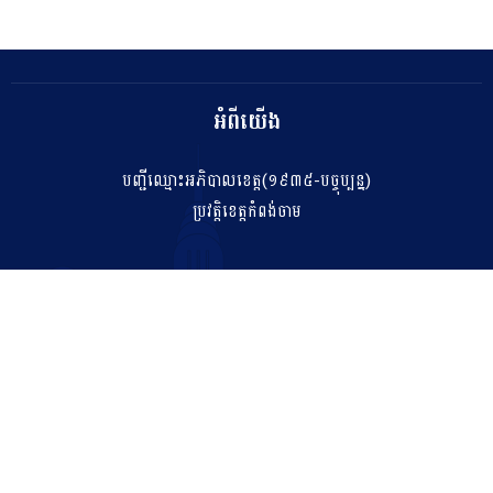
អំពីយើង
បញ្ជីឈ្មោះអភិបាលខេត្ត(១៩៣៥-បច្ចុប្បន្ន)
ប្រវត្តិខេត្តកំពង់ចាម
ទំនាក់ទំនង
salakhetkpc475@gmail.com
042 211 212
អាសយដ្ឋាន