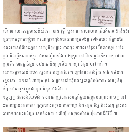
បើតាម លោកឧត្តមសេនីយ៍ទោ ហេង វុទ្ធី ស្នងការនគរបាលខេត្តកំពង់ចាម ឱ្យដឹងថា
ក្នុងប្រតិបត្តិការបង្ក្រាប ករណីក្រុមក្មេងទំនើងវាយគ្នាទៅវិញទៅមកនេះ គឺគ្រាន់តែ
ទទួលបានព័ត៌មានភ្លាម សមត្ថកិច្ចចម្រុះ បានចុះទៅដល់កន្លែងកើតហេតុភ្លាមៗតែ
ម្ដង និងធ្វើការឃាត់ខ្លួន ជនសង្ស័យទាំង ០២ក្រុម នៅនឹងកន្លែងកើតហេតុ ដោយ
ក្រុមទី១ មានគ្នាចំនួន ០៨នាក់ និងក្រុមទី២ មានគ្នា ចំនួន ០៧នាក់ ។
លោកឧត្តមសេនីយ៍ទោ ស្នងការ បញ្ជាក់ដែរថា ក្រៅពីជនសង្ស័យ ទាំង ១៤នាក់
(ក្នុងនោះ ០១នាក់ រងរបួសធ្ងន់ សម្រាកនៅមន្ទីរពេទ្យខេត្ដកំពង់ចាម) សមត្ថកិច្ច
ក៏បានដកហូតវត្ថុតាង មួយចំនួន ផងដែរ ។
បច្ចុប្បន្ន ជនសង្ស័យទាំង ១៤នាក់ ត្រូវបានសមត្ថកិច្ចឃាត់ខ្លួនបណ្តោះអាសន្ន នៅ
អធិការដ្ឋាននគរបាល ស្រុកកោះសូទិន តាមបញ្ជា ឯកឧត្តម វង្ស ប៊ុនវិសុទ្ធ ព្រះរាជ
អាជ្ញាអមសាលាដំបូង ខេត្តកំពង់ចាម ដើម្បី ចងក្រងសំណុំរឿងតាមនីតិវិធី ៕