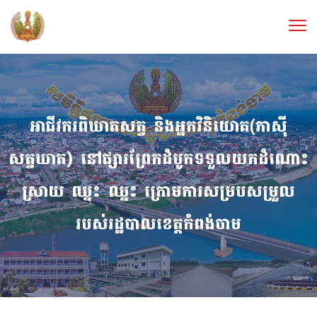
អាជីវករពិឃាតសត្វ និងអ្នកវិនិយោគ(ភាសុី
សត្វឃាត) នៅផ្សារព្រែកដំបូកទទួលយកដំណោះ
ស្រាយ ឈ្នះ ឈ្នះ ក្រោមការសម្របសម្រួល
របស់រដ្ឋបាលខេត្តកំពង់ចាម