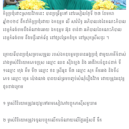
កិច្ចប្រជុំដោះស្រាយវិវាទនេះ បានប្រព្រឹត្តទៅ នៅរសៀលថ្ងៃទី ២៣ ខែមករា
ឆ្នាំ២០២៥ ដឹកនាំកិច្ចប្រជុំដោយ ឯកឧត្តម លី សារ៉ារិទ្ធ អភិបាលរងនៃគណះភិបាល
ខេត្តកំពង់ចាមនឹងតំណាងអោយ ឯកឧត្ដម អ៊ុន ចាន់ដា អភិបាលនៃគណះភិបាល
ខេត្តកំពង់ចាម នឹងមន្ទីរពាក់ព័ន្ធ នៅផ្សារព្រែកដំបូក នៅស្រុកស្រីសន្ធរ ។
ក្រោយពីបានប្រជុំសម្របសម្រួល របស់ឯកឧបត្ថមប្រធានអង្គប្រជុំ ជាមួយភាគីទំនាស់
រវាងម្ចាស់វិនិយោគភេទប្រុស ឈ្មោះ ឈន សុីវឡេង និង អាជីវករចំនួន៤នាក់ ទី
១ឈ្មោះ ហុង គឹម ទី២ ឈ្មោះ ថន ស្រីអូន ទី៣ ឈ្មោះ សុក គឹមអាង និងទី៤
ភេទ ឈ្មោះ ហួត ប៉ោងលាង បានយល់ព្រមបញ្ចប់សំណុំរឿងវិវាទ ដោយត្រូវអនុវត្ត
ដូចខាងក្រោម
១ ម្ចាស់វិនិយោគត្រូវអនុវត្តទៅតាមសៀវភៅបន្ទុកភាសុីសត្វឃាត
២ ម្ចាស់វិនិយោគត្រូវទទួលបន្ទុកលេីការចំណាយលេីថ្លៃអគ្គិសនី ទឹក