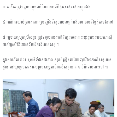
៣ អាជីករត្រូវទទួលបន្ទុកលេីចំណាយលើថ្លៃអុសដុតដោយខ្លួនឯង
៤ អាជីវករយល់ព្រមដកពាក្យបណ្ដឹងពីរដ្ឋបាលខេត្តកំពង់ចាម ចាប់ពីថ្ងៃផ្ដិតមេដៃទៅ
៥ រដ្ឋបាលស្រុកស្រីសន្ធរ ត្រូវទទួលការងារពិនិត្យតាមដាន អនុវត្តការងារយកភាសុី
របស់ម្ចាស់វិនិយោគពីអាជីករពិឃាតសត្វ ។
ក្នុងករណីនេះដែរ គូភាគីទាំងសងខាង សុខចិត្តផ្ដិតមេដៃបញ្ចប់វិវាទភាសុីសត្វឃាត
ដ្ឋាន នៅមុខក្រុមការងារសម្របសម្រួលទំនាស់សត្វឃាត ចាប់ពីពេលនេះទៅ ៕