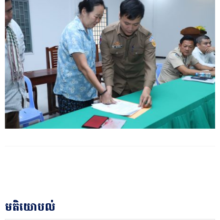
មតិយោបល់