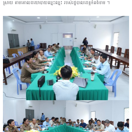
ស្រាយ តាមគោលនយោបាយឈ្នះឈ្នះ របស់រដ្ឋបាលខេត្តកំពង់ចាម ។