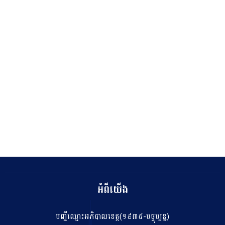
អំពីយើង
បញ្ជីឈ្មោះអភិបាលខេត្ត(១៩៣៥-បច្ចុប្បន្ន)