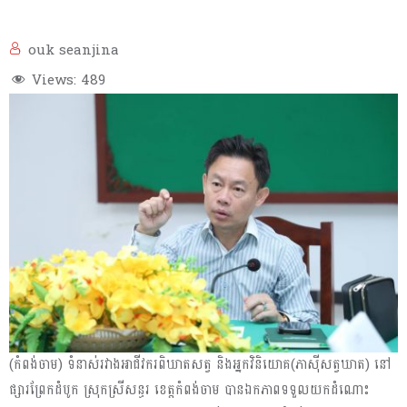
ouk seanjina
Views:
489
(កំពង់ចាម) ទំនាស់រវាងអាជីវករពិឃាតសត្វ និងអ្នកវិនិយោគ(ភាសុីសត្វឃាត) នៅ
ផ្សារព្រែកដំបូក ស្រុកស្រីសន្ធរ ខេត្តកំពង់ចាម បានឯកភាពទទួលយកដំណោះ