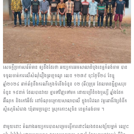
សេចក្ដីប្រកាសព័ត៌មាន ឲ្យដឹងដែរថា អយ្យការអមសាលាដំបូងខេត្តកំពង់ចាម បាន
ទទួលចាត់ការលើសំណុំរឿងព្រហ្មទណ្ឌ លេខ ១២៣៩ ចុះថ្ងៃទី២៤ ខែធ្នូ
ឆ្នាំ២០២៤ ពាក់ព័ន្ធនឹងករណីក្មេងទំនើងចំនួន ០២ (ពីរ)ក្រុម ដែលមានគ្នីគ្នាសរុប
ចំនួន ១៥នាក់ ដែលបានវាយ គ្នាទៅវិញទៅមក ដោយប្រើដំបងឬស្សី ឆ្នាំងដែក
អ៊ីណុក និងកៅអីជ័រ នៅចំណុចក្រោយសាលាបាលី ក្នុងបរិវេណ វត្តពោធិ៍វង្សជំនីក
ស្ថិតភូមិសំរោង ឃុំពាមប្រធ្នោះ ស្រុកកោះសូទិន ខេត្តកំពង់ចាម ។
ជាមួយនោះ តំណាងអយ្យការបានសម្រេចធ្វើការដោះលែងជនសង្ស័យម្នាក់ ឈ្មោះ