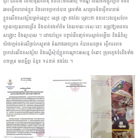
បូរ៉ា ប៉ារ៉ាវ៉ាត់ ដោយមូលហេតុ ជននេះមានអាយុ ១៣ឆ្នាំ ដែលតាមផ្លូវច្បាប់ គឺមិន
អាចធ្វើការឃាត់ខ្លួន និងចោទប្រកាន់បាន ព្រមទាំង សម្រេចមិនធ្វើការឃាត់
ខ្លួនលើជនសង្ស័យម្នាក់ឈ្មោះ ពេជ្រ រដ្ឋា ផងដែរ ព្រោះថា ជននេះរងរបួសបែក
ក្បាលហូរឈាមច្រើន និងបាក់ដងកាំបិត ដែលកាលៈទេសៈនេះ តម្រូវឱ្យមានការ
សង្គ្រោះ និងព្យាបាល ។ ដោយឡែក បន្ទាប់ពីបញ្ចប់ការស្តាប់ចម្លើយ និងពិនិត្យ
យ៉ាងហ្មត់ចត់លើគ្រប់ភស្តុតាង តំណាងអយ្យការ ក៏បានសម្រេច ធ្វើការចោទ
ប្រកាន់លើជនសង្ស័យ និងស្នើសុំឃុំខ្លួនបណ្ដោះអាសន្ន ចំពោះ ក្រុមក្មេងទំនើងទាំង
០២ក្រុម មានគ្នីគ្នា ចំនួន ១៤នាក់ ផងដែរ ។