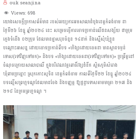
ouk seanjina
Views:
698
យោងសេចក្ដីប្រកាសព័ត៌មាន របស់អយ្យការអមសាលាដំបូងខេត្តកំពង់ចាម នា
ថ្ងៃទី២៦ ខែធ្នូ ឆ្នាំ២០២៤ នេះ សម្រេចធ្វើការចោទប្រកាន់លើជនសង្ស័យ ជាក្រុម
ក្មេងទំនើង ០២ក្រុម ដែលមានគ្នាសរុបចំនួន ១៤នាក់ និងស្នើសុំឃុំខ្លួន
បណ្ដោះអាសន្ន ដោយចោទប្រកាន់ពីបទ «ហិង្សាដោយចេតនា មានស្ថានទម្ងន់
ទោស(ទៅវិញទៅមក)» និងបទ «ហិង្សាដោយចេតនា(ទៅវិញទៅមក)» ប្រព្រឹត្តនៅ
ចំណុចក្រោយសាលាបាលី ក្នុងបរិវេណវត្តពោធិ៍វង្សជំនីក ស្ថិតភូមិសំរោង
ឃុំពាមប្រធ្នោះ ស្រុកកោះសូទិន ខេត្តកំពង់ចាម កាលពីថ្ងៃទី២២ ខែធ្នូ ឆ្នាំ២០២៤
បទល្មើសព្រហ្មទណ្ឌដែលមានចែង និងបញ្ញត្ត ឱ្យផ្តន្ទាទោសតាមមាត្រា ២១៧ និង
២១៨ នៃក្រមព្រហ្មទណ្ឌ ។