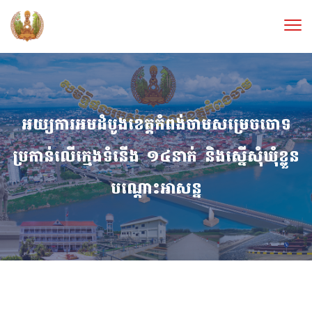
អយ្យការអមដំបូងខេត្តកំពង់ចាមសម្រេចចោទ
ប្រកាន់លើក្មេងទំនើង ១៤នាក់ និងស្នើសុំឃុំខ្លួន
បណ្ដោះអាសន្ន