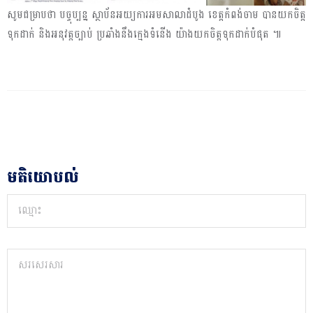
សូមជម្រាបថា បច្ចុប្បន្ន ស្ថាប័នអយ្យការអមសាលាដំបូង ខេត្តកំពង់ចាម បានយកចិត្ត
ទុកដាក់ និងអនុវត្តច្បាប់ ប្រឆាំងនឹងក្មេងទំនើង យ៉ាងយកចិត្តទុកដាក់បំផុត ៕
មតិយោបល់