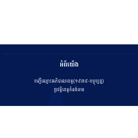
អំពីយើង
បញ្ជីឈ្មោះអភិបាលខេត្ត(១៩៣៥-បច្ចុប្បន្ន)
ប្រវត្តិខេត្តកំពង់ចាម
ទំនាក់ទំនង
salakhetkpc475@gmail.com