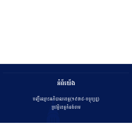
អំពីយើង
បញ្ជីឈ្មោះអភិបាលខេត្ត(១៩៣៥-បច្ចុប្បន្ន)
ប្រវត្តិខេត្តកំពង់ចាម
ទំនាក់ទំនង