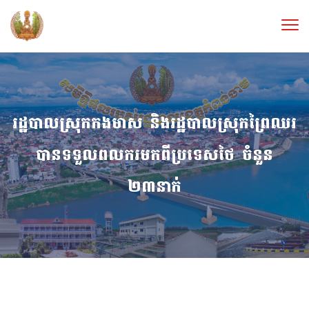
រដ្ឋបាលស្រុកកងមាស និងរដ្ឋបាលស្រុកព្រៃឈរ
បានទទួលពលករមកពីប្រទេសថៃ ចំនួន
២៣នាក់