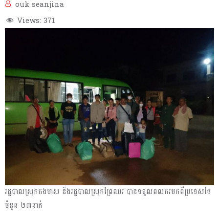
ouk seanjina
Views:
371
រដ្ឋបាលស្រុកកងមាស និងរដ្ឋបាលស្រុកព្រៃឈរ បានទទួលពលករមកពីប្រទេសថៃ
ចំនួន ២៣នាក់