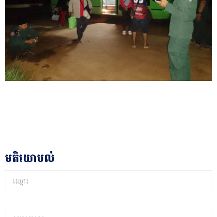
មតិយោបល់