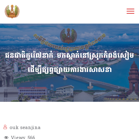
ជនជាតិកូរ៉េ៧នាក់ មកស្នាក់នៅស្រុកកំពង់សៀម
ដើម្បីផ្សព្វផ្សាយការងារសាសនា
ouk seanjina
Views:
566