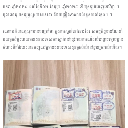
មករា ឆ្នាំ២០២៥ ដល់ថ្ងៃទី០២ ខែកុម្ភះ ឆ្នាំ២០២៥ ទើបត្រឡប់ចេញទៅវិញ ។
មូលហេតុ មកផ្សព្វផ្សាយសាសនា និងបង្រៀនភាសាអង់គ្លេសដល់ក្មេងៗ ។
លោកអភិបាលស្រុកបានបញ្ជាក់ថា ក្នុងការស្នាក់នៅនោះដែរ សមត្ថកិច្ចបានណែនាំ
ដល់ម្ចាស់ផ្ទះពេលមានជនបរទេសមកស្នាក់នៅត្រូវរាយការណ៍ដល់អាជ្ញាធរមូលដ្ឋាន
ចំពោះទីតាំងនេះបានបញ្ចូលវត្តមានជនបរទេសជូនម្ចាស់លំនៅដ្ឋានរួចរាល់ហើយ។