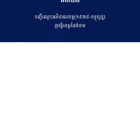
អំពីយើង
បញ្ជីឈ្មោះអភិបាលខេត្ត(១៩៣៥-បច្ចុប្បន្ន)
ប្រវត្តិខេត្តកំពង់ចាម
ទំនាក់ទំនង
salakhetkpc475@gmail.com
042 211 212
អាសយដ្ឋាន
ភូមិទី០៧ សង្កាត់កំពង់ចាម ក្រុងកំពង់ចាម ខេត្តកំពង់ចាម