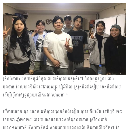
(កំពង់ចាម) ជនជាតិកូរ៉េចំនួន ៧ នាក់បានមកស្នាក់នៅ ចំណុចផ្ទះជួល ថេង
ប៊ុនថាន ដែលមានទីតាំងនៅវាលស្បូវ ឃុំអំពិល ស្រុកកំពង់សៀម ខេត្តកំពង់ចាម
ដើម្បីធ្វើការផ្សព្វផ្សាយលើការងារសាសនា ។
បើតាមលោក ទុន ណេត អភិបាលស្រុកកំពង់សៀម បានហើយដឹង នៅថ្ងៃទី ២៨
ខែមករា ឆ្នាំ២០២៥ នេះថា មានជនបរទេសចំនួន០៧នាក់ ស្រី០៤នាក់
មាន០១សញ្ជាតិ គឺសញ្ជាតិកូរ៉េ ស្នាក់នៅរយះពេល៧ថ្ងៃ គិតចាប់ពីថ្ងៃទី២៧ ខែ