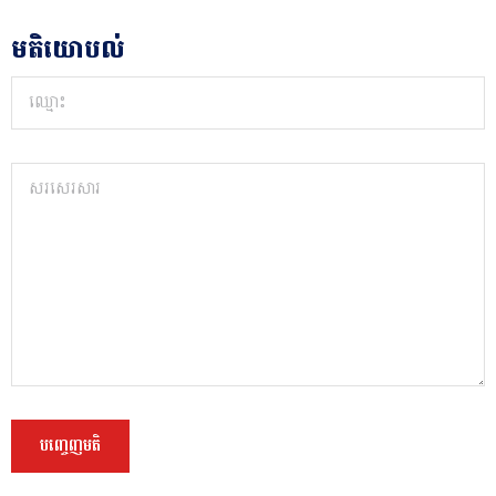
មតិយោបល់