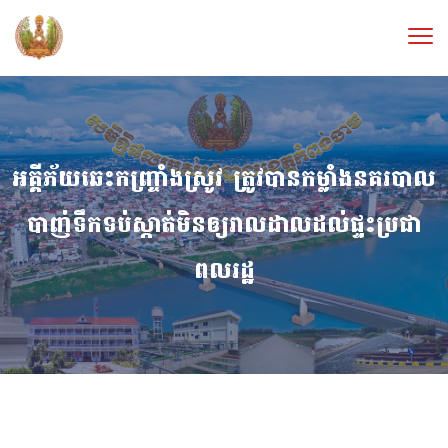
អគ្គីភ័យឆេះកញ្ច្រាំងស្រូវ ត្រូវបានកម្លាំងនគរបាល
បាញ់ទឹកទប់ស្កាត់មិនឲ្យរាលដាលដល់ផ្ទះប្រជា
ពលរដ្ឋ