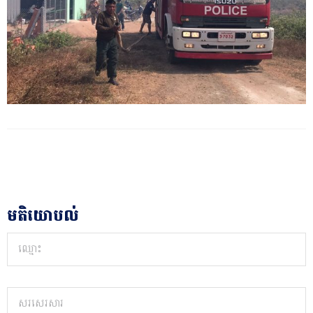
មតិយោបល់