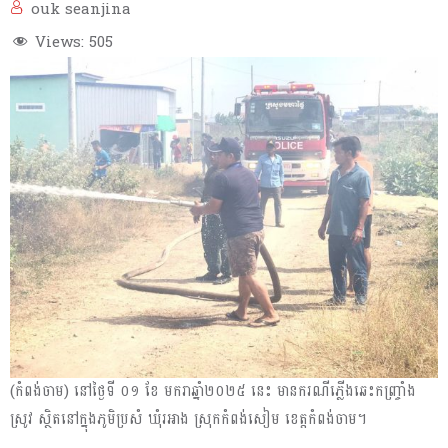
ouk seanjina
Views:
505
(កំពង់ចាម) នៅថ្ងៃទី ០១ ខែ មករាឆ្នាំ២០២៥ នេះ មានករណីភ្លើងឆេះកញ្ច្រាំង
ស្រូវ ស្ថិតនៅក្នុងភូមិប្រសំ ឃុំរអាង ស្រុកកំពង់សៀម ខេត្តកំពង់ចាម។