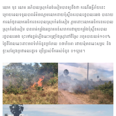
លោក ទុន ណេត អភិបាលស្រុកកំពង់សៀមបានឲ្យដឹងថា ករណីអគ្គីភ័យនេះ
ក្រោយពេលទទួលបានព័ត៌មានភ្លាមលោកនាយប៉ុស្តិ៍នគរបាលរដ្ឋបាលរអាង បានរាយ
ការណ៍ជូនលោកអធិការនគរបាលស្រុកកំពង់សៀម ភ្លាមនោះលោកអធិការនគរបាល
ស្រុកកំពង់សៀម បានចាត់កម្លាំងអន្តរាគមន៍សហការជាមួយកម្លាំងប៉ុស្តិ៍នគរបាល
រដ្ឋបាលរអាង ចុះទៅពន្លត់ភ្លើងឆេះកញ្ច្រាំងស្រូវនៅដីស្រែ រហូតបានរលត់១០០%
ផ្ទៃដីដែលឆេះនោះមានទំហំចំនួនប្រហែល ០៣ហិចតា ដោយពុំមានឆេះសម្ភារ: និង
ផ្ទះសម្បែងប្រជាពលរដ្ឋទេ ប្រើប្រាស់ទឹកអស់ចំនួន ០១ឡាន។