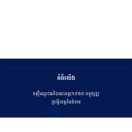
អំពីយើង
បញ្ជីឈ្មោះអភិបាលខេត្ត(១៩៣៥-បច្ចុប្បន្ន)
ប្រវត្តិខេត្តកំពង់ចាម
ទំនាក់ទំនង