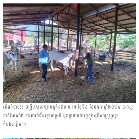
(កំពង់ចាម)៖ មន្ត្រីបសុពេទ្យខេត្តកំពង់ចាម នៅថ្ងៃទី៩ ខែមករា ឆ្នាំ២០២៥ បានចុះ
ចាក់វ៉ាក់សាំង ការពារជំងឺសត្វគោក្របី ជូនប្រជាពលរដ្ឋក្នុងភូមិសាស្ត្រស្រុក
កំពង់សៀម ។