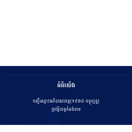
អំពីយើង
បញ្ជីឈ្មោះអភិបាលខេត្ត(១៩៣៥-បច្ចុប្បន្ន)
ប្រវត្តិខេត្តកំពង់ចាម