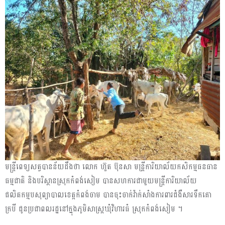
មន្ត្រីពេទ្យសត្វបានន័យដឹងថា លោក ហ៊ួត ប៊ុនសា មន្រី្ដការិយាល័យកសិកម្មធនធាន
ធម្មជាតិ និងបរិស្ថានស្រុកកំពង់សៀម បានសហការជាមួយមន្ត្រីការិយាល័យ
ផលិតកម្មបសុព្យាបាលខេត្តកំពង់ចាម បានចុះចាក់វ៉ាក់សាំងការពារជំងឺសារទឹកគោ
ក្របី ជូនប្រជាពលរដ្ឋនៅក្នុងភូមិសាស្ត្រឃុំវិហារធំ ស្រុកកំពង់សៀម ។