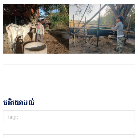
មតិយោបល់