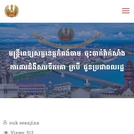
មន្ត្រីពេទ្យសត្វខេត្តកំពង់ចាម ចុះចាក់វ៉ាក់សាំង
ការពារជំងឺសារទឹកគោ ក្របី ជូនប្រជាពលរដ្ឋ
ouk seanjina
Views:
512