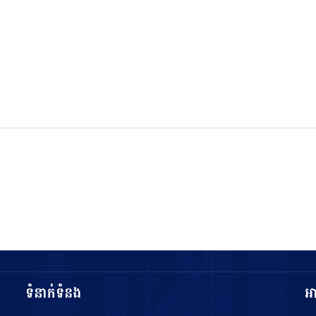
ទំនាក់ទំនង
អ