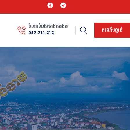
ទំនាក់ទំនងម៉ោងការងារ
ករណីបន្ទាន់
042 211 212