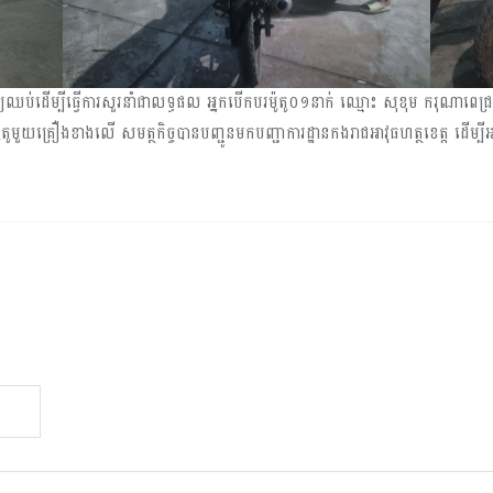
យឈប់ដើម្បីធ្វើការសួរនាំជាលទ្ធផល អ្នកបើកបរម៉ូតូ០១នាក់ ឈ្មោះ សុខុម ករុណាពេជ្
ូមួយគ្រឿងខាងលើ សមត្ថកិច្ចបានបញ្ជូនមកបញ្ជាការដ្ឋានកងរាជអាវុធហត្ថខេត្ត ដើម្បីអន