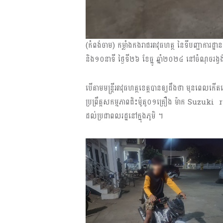
(កំពង់ចាម) កម្លាំងកងរាជអាវុធហត្ថ នៃទីបញ្ជាការដ្ឋា
និង១០នាទី ថ្ងៃទី២៦ ខែធ្នូ ឆ្នាំ២០២៤ នៅចំណុចរង្វង
បើតាមមន្ត្រីអាវុធហត្ថខេត្តបានឲ្យដឹងថា មុនពេលកើត
ប្រព្រឹត្តសកម្មភាពជិះម៉ូតូ០១គ្រឿង ម៉ាក Suzuki r
ដល់ប្រជាពលរដ្ឋនៅក្នុងភូមិ ។