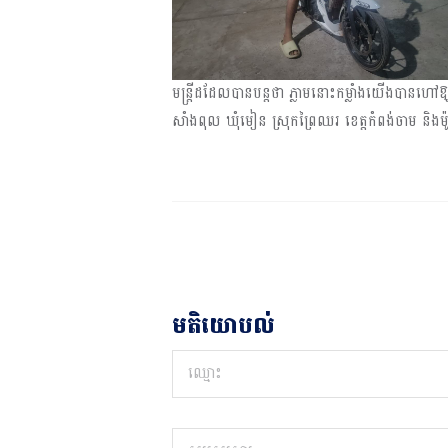
មន្ត្រីដដែលបានបន្តថា ភ្លាមនោះកម្លាំងយើងបានហៅឱ្
សាំងពុល ឃុំមៀន ស្រុកព្រៃឈរ ខេត្តកំពង់ចាម និងម៉ូត
មតិយោបល់