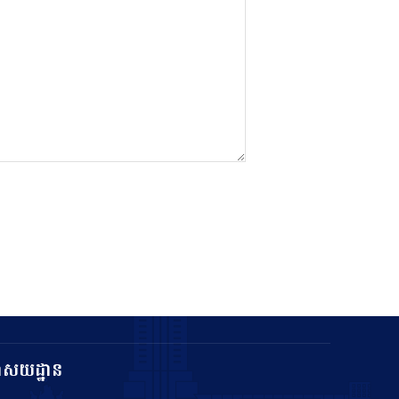
ាសយដ្ឋាន