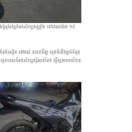
ម៉ាំងម៉ូតូកែច្នៃបំពងសំឡេងឮខ្លាំង នៅវេលាម៉ោង ១៩
្រុកកំពង់សៀម ទៅដល់ បានឃើញ ក្មេងទំនើងម្នាក់កំពុង
បច្ចេកទេសបំពងសំឡេងរ៉ូលាន់រំពង ធ្វើឲ្យមានការរំខាន