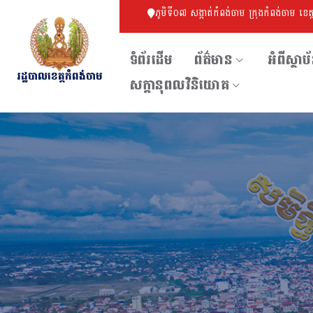
ភូមិទី០៧ សង្កាត់កំពង់ចាម ក្រុងកំពង់ចាម ខេត
ទំព័រដើម
ព័ត៌មាន
អំពីស្ថាប
រដ្ឋបាលខេត្តកំពង់ចាម
សក្ដានុពលវិនិយោគ