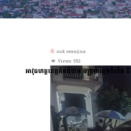
ouk seanjina
Views:
592
អាវុធហត្ថខេត្តកំពង់ចាម បង្ក្រាបក្មេងទំនើង ជិ