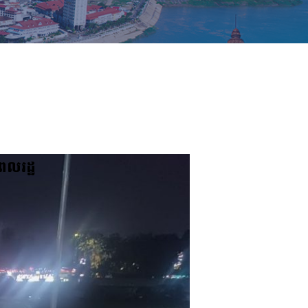
ាពលរដ្ឋ