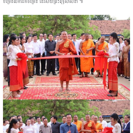
បម្រើដល់ការរីកចម្រើន នៃវិស័យព្រះពុទ្ធសាសនា ៕