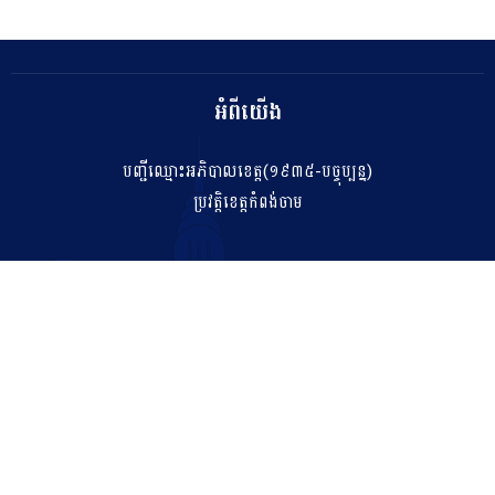
អំពីយើង
បញ្ជីឈ្មោះអភិបាលខេត្ត(១៩៣៥-បច្ចុប្បន្ន)
ប្រវត្តិខេត្តកំពង់ចាម
ទំនាក់ទំនង
salakhetkpc475@gmail.com
042 211 212
អាសយដ្ឋាន