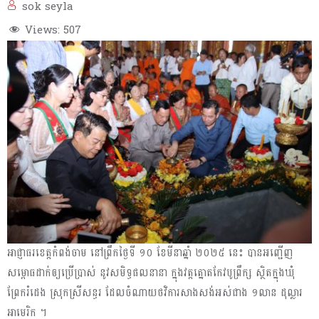
sok seyla
Views:
507
អាជ្ញាធរខេត្តកំពង់ចាម នៅព្រឹកថ្ងៃទី ១០ ខែមីនាឆ្នាំ ២០២៥ នេះ បានអញ្ជើញ
សម្ពោធដាក់ឲ្យប្រើប្រាស់ នូវសមិទ្ធផលនានា ក្នុងវត្តត្នោតកែវបូព្រឹក្ស ស្ថិតក្នុងឃុំ
ព្រែករំដេង ស្រុកស្រីសន្ធរ ដែលចំណាយថវិការសាងសង់អស់ជាង ១លាន ដុល្លារ
អាមេរិក ។