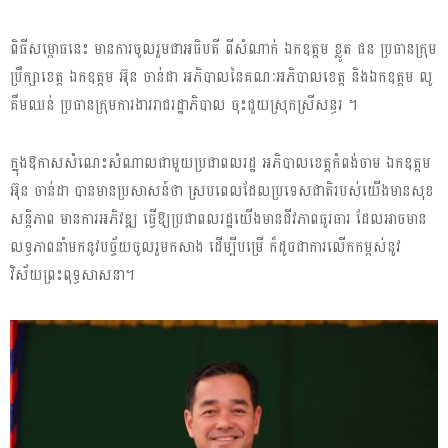
ពិធីសម្ពោធនេះ មានការចូលរួមជាអធិបតី ពីសំណាក់ ឯកឧត្តម ខ្លូត ផន ប្រធានក្រុម
ប្រឹក្សាខេត្ត ឯកឧត្តម អ៊ុន ចាន់ដា អភិបាលនៃគណៈអភិបាលខេត្ត និងឯកឧត្តម លូ
គឹមឈន់ ប្រធានក្រុមការងាររាជរដ្ឋាភិបាល ចុះជួយស្រុកស្រីសន្ធរ ។
ក្នុងឱកាសសំណេះសំណាលជាមួយប្រជាពលរដ្ឋ អភិបាលខេត្តកំពង់ចាម ឯកឧត្តម
អ៊ុន ចាន់ដា បានមានប្រសាសន៍ថា ស្របពេលដែលប្រទេសជាតិរបស់យើងមានសុខ
សន្តិភាព មានការអភិវឌ្ឍ ធ្វើឱ្យប្រជាពលរដ្ឋយើងមានជីវភាពធូរធារ ដែលអាចមាន
លទ្ធភាពនាំមកនូវបច្ច័យចូលរួមកសាង ដើម្បីបម្រើ ក៏ដូចជាការលើកកម្ពស់នូវ
វិស័យព្រះពុទ្ធសាសនា។