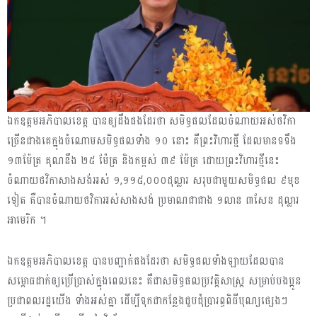
ឯកឧត្តមអភិបាលខេត្ត បានឲ្យដឹងផងដែរថា សមិទ្ធផលដែលចំណាយអស់ថវិកា
ច្រើនជាងគេក្នុងចំណោមសមិទ្ធផលទាំង ១០ នោះ គឺព្រះវិហារថ្មី ដែលមានទទឹង
១៣ម៉ែត្រ គុណនឹង ២៥ ម៉ែត្រ និងកម្ពស់ ៣៩ ម៉ែត្រ ដោយព្រះវិហារថ្មីនេះ
ចំណាយថវិកាសាងសង់អស់ ១,១១៥,០០០ដុល្លារ សរុបជាមួយសមិទ្ធផល ៩មុខ
ទៀត គឺបានចំណាយថវិកាអស់សាងសង់ ប្រមាណជាជាង ១លាន ៣សែន ដុល្លារ
អាមេរិក ។
ឯកឧត្តមអភិបាលខេត្ត បានបញ្ជាក់ផងដែរថា សមិទ្ធផលទាំងឡាយដែលបាន
សម្ពោធដាក់ឲ្យប្រើប្រាស់ក្នុងពេលនេះ គឺជាសមិទ្ធផលប្រវត្តិសាស្ត្រ សម្រាប់បងប្អូន
ប្រជាពលរដ្ឋយើង ទាំងអស់គ្នា ដើម្បីទុកជាកន្លែងជួបជុំប្រារព្ធពិធីបុណ្យផ្សេងៗ