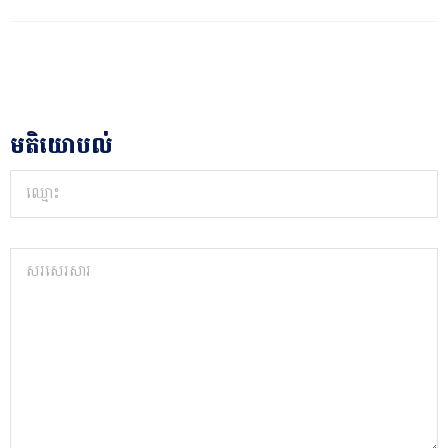
មតិយោបល់