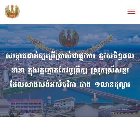
សម្ភោធដាក់ឲ្យប្រើប្រាស់ជាផ្លូវការ នូវសមិទ្ធផល
នានា ក្នុងវត្តត្នោតកែវបូព្រឹក្ស ស្រុកស្រីសន្ធរ
ដែលសាងសង់អស់ថវិកា ជាង ១លានដុល្លារ