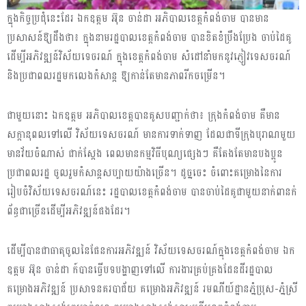
ក្នុងកិច្ចប្រជុំនេះដែរ ឯកឧត្តម អ៊ុន ចាន់ដា អភិបាលខេត្តកំពង់ចាម បានមាន
ប្រសាសន៍ឱ្យដឹងថា៖ ក្នុងនាមរដ្ឋបាលខេត្តកំពង់ចាម បានខិតខំប្រឹងប្រែង ចាប់ដៃគូ
ដើម្បីអភិវឌ្ឍន៍វិស័យទេចរណ៍ ក្នុងខេត្តកំពង់ចាម សំដៅនាំមកនូវភ្ញៀវទេសចរណ៍
និងប្រជាពលរដ្ឋមកលេងកំសាន្ត ឱ្យកាន់តែមានភាពរីកចម្រើន។
ជាមួយនោះ ឯកឧត្តម អភិបាលខេត្តបានគូសបញ្ជាក់ថា៖ ក្រុងកំពង់ចាម គឺមាន
សក្តានុពលទៅលើ វិស័យទេសចរណ៍ មានការទាក់ទាញ ដែលជាទីក្រុងបុរាណមួយ
មានវ័យចំណាស់ ជាក់ស្តែង ពេលមានកម្មវិធីបុណ្យផ្សេងៗ គឺតែងតែមានបងប្អូន
ប្រជាពលរដ្ឋ ចូលរួមកំសាន្តសប្បាយយ៉ាងច្រើន។ ដូច្នចេះ ចំពោះគម្រោងនៃការ
រៀបចំវិស័យទេសចរណ៍នេះ រដ្ឋបាលខេត្តកំពង់ចាម បានចាប់ដៃគូជាមួយនាក់ពានក់
ព័ន្ធជាច្រើនដើម្បីអភិវឌ្ឍន៍ផងដែរ។
ដើម្បីបានជាធាតុចូលនៃផែនការអភិវឌ្ឍន៍ វិស័យទេសចរណ៍ក្នុងខេត្តកំពង់ចាម ឯក
ឧត្តម អ៊ុន ចាន់ដា ក៍បានធ្វើបទបង្ហាញទៅលើ ការងារគ្រប់គ្រងដែនដីរដ្ឋបាល
គម្រោងអភិវឌ្ឍន៍ ប្រសាទនគរបាជ័យ គម្រោងអភិវឌ្ឍន៍ រមណីយ៍ដ្ឋានភ្នំប្រុស-ភ្នំស្រី