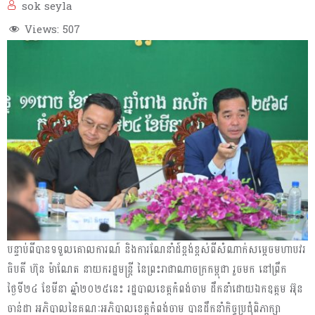
sok seyla
Views:
507
បន្ទាប់ពីបានទទួលគោលការណ៍ និងការណែនាំដ៍ខ្ពង់ខ្ពស់ពីសំណាក់សម្តេចមហាបវរ
ធិបតី ហ៊ុន ម៉ាណែត នាយករដ្ឋមន្រ្តី នៃព្រះរាជាណាចក្រកម្ពុជា រួចមក នៅព្រឹក
ថ្ងៃទី២៤ ខែមីនា ឆ្នាំ២០២៥នេះ រដ្ឋបាលខេត្តកំពង់ចាម ដឹកនាំដោយឯកឧត្តម អ៊ុន
ចាន់ដា អភិបាលនៃគណៈអភិបាលខេត្តកំពង់ចាម បានដឹកនាំកិច្ចប្រជុំពិភាក្សា