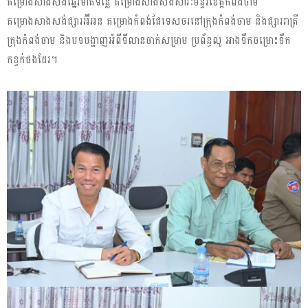
គម្រោងសាងសង់ឆ្នេរមាត់ទន្លេ គម្រោងសាងសង់សារៈមន្ទីរខេត្តកំពង់ចាម
គម្រោងសាងសង់ផ្សារអ៊ីអន គម្រោងកំពង់ផែទេសចរនៅក្រុងកំពង់ចាម និងផ្សាររាត្រី
ក្រុងកំពង់ចាម និងបទបង្ហាញអំពីទីលានចាក់សម្រាម ប្រព័ន្ធលូ អាងទឹកចម្រោះទឹក
កខ្វក់ផងដែរ។