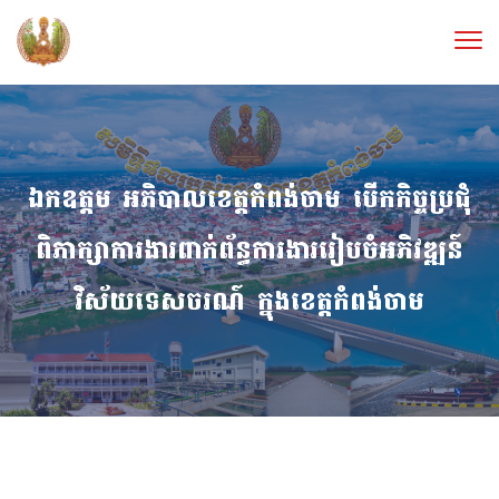
ឯកឧត្តម អភិបាលខេត្តកំពង់ចាម បើកកិច្ចប្រជុំ
ពិភាក្សាការងារពាក់ព័ន្ធការងាររៀបចំអភិវឌ្ឍន៍
វិស័យទេសចរណ៍ ក្នុងខេត្តកំពង់ចាម