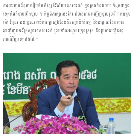
ការងារពាក់ព័ន្ធការរៀបចំអភិវឌ្ឍន៍វិស័យទេសចរណ៍ ក្នុងក្រុងកំពង់ចាម ក៍ដូចជាក្នុង
ខេត្តកំពង់ចាមទាំងមូល ។ កិច្ចពិភាក្សានេះដែរ ក៍មានការអញ្ជើញចូលរួមពី ឯកឧត្តម
ម៉ៅ វិបុល អនុរដ្ឋលេខាធិការ ក្រសួងដែនដីនគរូបនីយ៍កម្ម និងអាជ្ញាធរដែលបាន
អញ្ជើញមកពីក្រសួងទេសចរណ៍ ព្រមទាំងអាជ្ញាធរក្រុងស្រុក និងប្រធានមន្ទីរអង្គ
ភាពជុំវិញខេត្តផងដែរ។