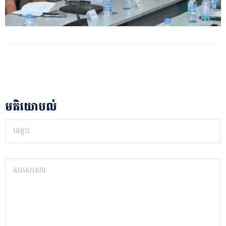
មតិយោបល់