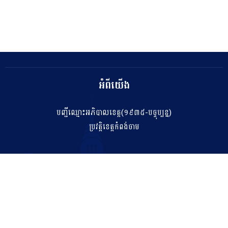
អំពីយើង
បញ្ជីឈ្មោះអភិបាលខេត្ត(១៩៣៥-បច្ចុប្បន្ន)
ប្រវត្តិខេត្តកំពង់ចាម
ទំនាក់ទំនង
salakhetkpc475@gmail.com
042 211 212