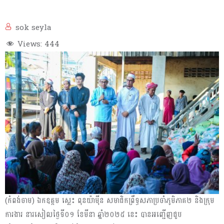
sok seyla
Views:
444
(កំពង់ចាម) ឯកឧត្តម ស្លេះ ពុនយ៉ាមុីន សមាជិកព្រឹទ្ធសភាប្រចាំភូមិភាគ២ និងក្រុម
ការងារ នារសៀលថ្ងៃទី០១ ខែមីនា ឆ្នាំ២០២៥ នេះ បានអញ្ជើញជួប