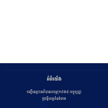
អំពីយើង
បញ្ជីឈ្មោះអភិបាលខេត្ត(១៩៣៥-បច្ចុប្បន្ន)
ប្រវត្តិខេត្តកំពង់ចាម