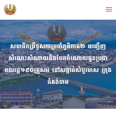
សមាជិកព្រឹទ្ធសភាប្រចាំភូមិភាគ២ អញ្ជើញ
សំណេះសំណាលនិងចែកចំណោយជូនប្រជា
ពលរដ្ឋ១៩០គ្រួសារ នៅសង្កាត់សំបួរមាស ក្រុង
កំពង់ចាម