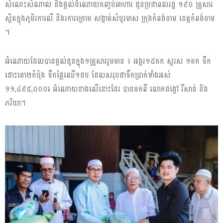
សំណេះសំណាល និងផ្ដល់ដំណោយកញ្ចប់អាហារ ជូនប្រជាពលរដ្ឋ ១៩០ គ្រួសារ
ស្ថិតក្នុងភូមិរកាលើ និងរការក្រោម សង្កាត់សំបួរមាស ក្រុងកំពង់ចាម ខេត្តកំពង់ចាម
។
អំណោយដែលបានផ្ដល់ជូនក្នុង១គ្រួសាររួមមាន ៖ អង្ករ១៥គក ស្ករស ១គក ទឹក
ដោះគោ២កំប៉ុង ទឹកផ្លៃឈើ១ដប ដែលសរុបជាទឹកប្រាក់ទាំងអស់
១១,៤៩៥,០០០៛ អំណោយខាងលើនោះដែរ បានមកពី លោកដង្ខៅ រីសាន់ និង
ភរិយា។