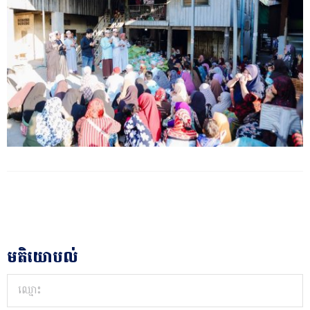
មតិយោបល់