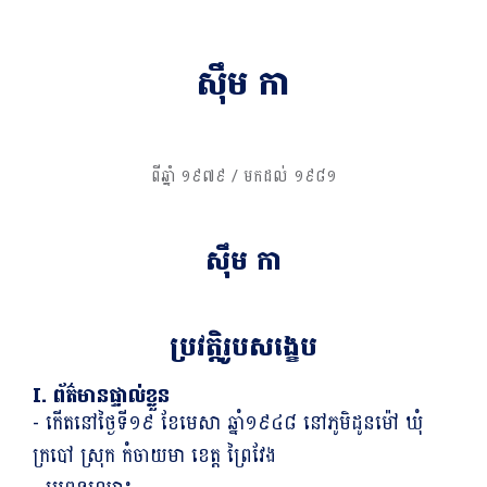
សុឹម កា
ពីឆ្នាំ ១៩៧៩ / មកដល់ ១៩៨១
ប្រវត្តិរូបសង្ខេប
I. ព័ត៌មានផ្ទាល់ខ្លួន
- កើតនៅថ្ងៃទី១៩ ខែមេសា ឆ្នាំ១៩៤៨ នៅភូមិដូនម៉ៅ ឃុំ
ក្របៅ ស្រុក កំចាយមា ខេត្ត ព្រៃវែង