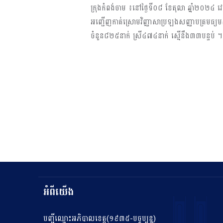
ក្រុងកំពង់ចាម ៖នៅថ្ងៃទី០៨ ខែតុលា ឆ្នាំ២០២៤
អញ្ជើញកាត់ស្រោមវិញ្ញាសាប្រឡងសញ្ញាបត្រមធ្យ
ចំនួន៨២៥នាក់ ស្រី៤៧៤នាក់ ស្មើនឹង៣៣បន្ទប់ ។
អំពីយើង
បញ្ជីឈ្មោះអភិបាលខេត្ត(១៩៣៥-បច្ចុប្បន្ន)