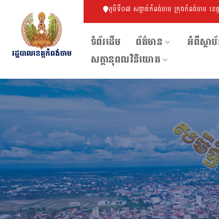
ភូមិទី០៧ សង្កាត់កំពង់ចាម ក្រុងកំពង់ចាម ខេត
ទំព័រដើម
ព័ត៌មាន
អំពីស្ថាប
រដ្ឋបាលខេត្តកំពង់ចាម
សក្ដានុពលវិនិយោគ