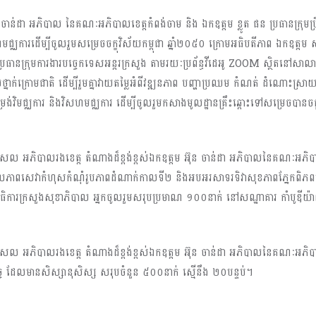
ចាន់ដា អភិបាល នៃគណៈអភិបាលខេត្តកំពង់ចាម និង ឯកឧត្តម ខ្លូត ផន ប្រធានក្រុមប្រឹក្ស
វិសហមជ្ឈការដើម្បីចូលរួមសម្រេចចក្ខុវិស័យកម្ពុជា ឆ្នាំ២០៥០ ក្រោមអធិបតីភាព ឯកឧត្តម 
ាប្រធានក្រុមការងារបចេ្ចកទេសអន្តរក្រសួង តាមរយៈប្រព័ន្ធវីដេអូ ZOOM ស្ថិតនៅ
ាលថ្នាក់ក្រោមជាតិ ដើម្បីរួមគ្នាវាយតម្លៃអំពីវឌ្ឍនភាព បញ្ហាប្រឈម កំណត់ ដំណោះស្
រង់វិមជ្ឈការ និងវិសហមជ្ឈការ ដើម្បីចូលរួមកសាងមូលដ្ឋានគ្រឹះឆ្ពោះទៅសម្រេចបានចក្
កុសល អភិបាលរងខេត្ត តំណាងដ៏ខ្ពង់ខ្ពស់ឯកឧត្តម អ៊ុន ចាន់ដា អភិបាលនៃគណៈអភិបាល
្កើនវិសាលភាពសេវាកំហុសកំណុំរូបភាពដំណាក់កាលទី២ និងអបអរសាទរទិវាសុខភាពភ្នែកពិ
ខាធិការក្រសួងសុខាភិបាល អ្នកចូលរួមសរុបប្រមាណ ១០០នាក់ នៅសណ្ឋាគារ កាំបូឌីយ៉
 កុសល អភិបាលរងខេត្ត តំណាងដ៏ខ្ពង់ខ្ពស់ឯកឧត្តម អ៊ុន ចាន់ដា អភិបាលនៃគណៈអភិ
ិច្ច ដែលមានសិស្សានុសិស្ស សរុបចំនួន ៥០០នាក់ ស្មើនឹង ២០បន្ទប់។