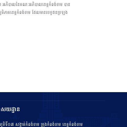
ាន់ដា អភិបាលនៃគណៈអភិបាលខេត្តកំពង់ចាម បាន
ូមិភាគខេត្តកំពង់ចាម ដែលមានបេក្ខជនប្រឡង
ាសយដ្ឋាន
ភូមិទី០៧ សង្កាត់កំពង់ចាម ក្រុងកំពង់ចាម ខេត្តកំពង់ចាម