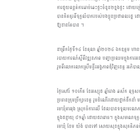
ការជួយពន្លត់ការឆាប់ឆេះផ្ទះចំនួន២ខ្នងផ្ទះ ដោយប
បានគិតគូរពីទុក្ខលំបាករបស់បងប្អូនប្រជាពលរដ្ឋ ដោ
ឱ្យខានតែបាន ។
នាព្រឹកថ្ងៃទី១៤ ខែតុលា ឆ្នាំ២០២៤ ឯកឧត្ដម ហាន​
របាយការណ៍ស្តីពីវឌ្ឍនភាព បញ្ហាប្រឈមក្នុងការអ
រួមពីលោកលោកស្រីមន្ទីរអង្គភាពជុំវិញខេត្ត អភិបា
ថ្ងៃសៅរ៍ ១០កើត ខែអស្សុជ ឆ្នាំរោង ឆស័ក ពុទ្ធ
ប្រធានក្រុមប្រឹក្សាខេត្ត រួមដំណើរដោយថ្នាក់ដឹកនាំ
មេឃុំតាអុង ស្រុកចំការលើ ដែលបានទទួលមរណភាព 
ក្នុងជន្មាយុ ៨១ឆ្នាំ ដោយជរាពាធ។ ក្នុងសមាណទុក្ខ
មេឃុំ ខែម យ៉ង់ បានទៅ សោយសុខក្នុងសុគតិភពក