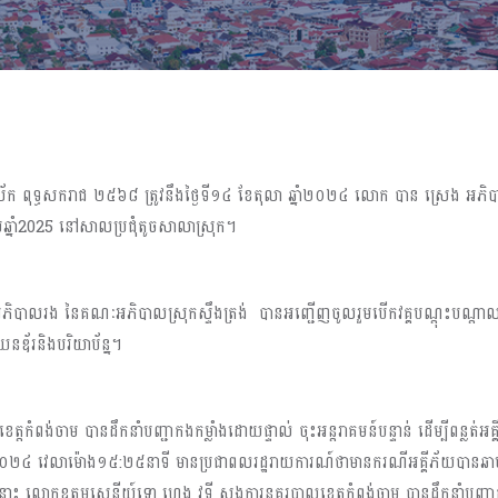
 ពុទ្ធសករាជ ២៥៦៨​ ត្រូវនឹងថ្ងៃទី១៤ ខែតុលា ឆ្នាំ២០២៤​ លោក​ បាន​ ស្រេង​ អភិបាល
រាប់​ឆ្នាំ2025​ នៅសាលប្រជុំតូចសាលាស្រុក។
​ អភិបាលរង​ នៃគណៈអភិបាលស្រុកស្ទឹងត្រង់ ​​ បានអញ្ជេីញចូលរួមបើកវគ្គបណ្ដុះបណ្ដាល​ 
នឌ័រនិងបរិយាប័ន្ន។
ំពង់ចាម បានដឹកនាំបញ្ជាកងកម្លាំងដោយផ្ទាល់ ចុះអន្តរាគមន៍បន្ទាន់ ដើម្បីពន្លត់អគ្គី
២០២៤ វេលាម៉ោង១៥:២៥នាទី មានប្រជាពលរដ្ឋរាយការណ៍ថាមានករណីអគ្គីភ័យបានឆាប់ឆេ
ះ លោកឧត្តមសេនីយ៍ទោ ហេង វុទ្ធី ស្នងការនគរបាលខេត្តកំពង់ចាម បានដឹកនាំបញ្ជាកម្លា