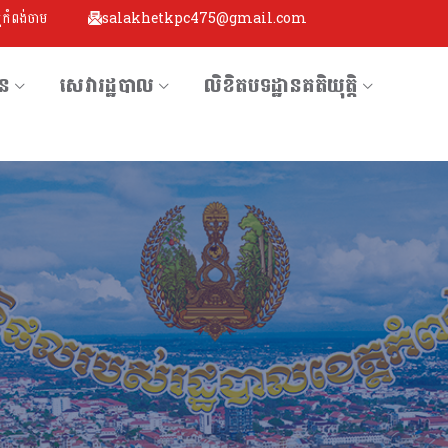
្តកំពង់ចាម
salakhetkpc475@gmail.com
័ន
សេវារដ្ឋបាល
លិខិតបទដ្ឋានគតិយុតិ្ត