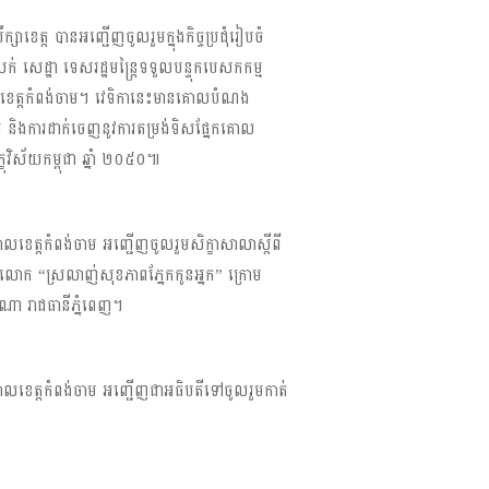
ាខេត្ត បានអញ្ជើញចូលរួមក្នុងកិច្ចប្រជុំរៀបចំ
សក់ សេដ្ឋា ទេសរដ្ឋមន្រ្តៃទទួលបន្ទុកបេសកកម្ម
សាលាខេត្តកំពង់ចាម។ វេទិកានេះមានគោលបំណង
រាយ និងការដាក់ចេញនូវការតម្រង់ទិសផ្នែកគោល
ខុវិស័យកម្ពុជា ឆ្នាំ ២០៥០៕
ខេត្តកំពង់ចាម អញ្ជើញចូលរួមសិក្ខាសាលាស្ដីពី
ភពលោក “ស្រលាញ់សុខភាពភ្នែកកូនអ្នក” ក្រោម
ាណា រាជធានីភ្នំពេញ។
បាលខេត្តកំពង់ចាម អញ្ជើញជាអធិបតីទៅចូលរួមកាត់