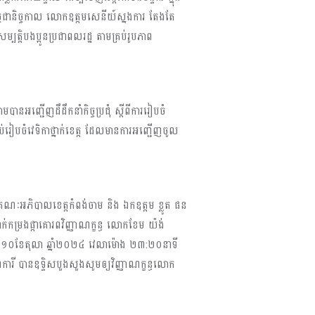
និច្ចជានិច្ចកាល លោកឧត្តមសេនីយ៍ស្នងការ តែងតែ
្បត្តិបងប្អូនប្រជាពលរដ្ឋ តាមគ្រប់រូបភាព
អញ្ជើញដឹដឹកនាំកិច្ចប្រជុំ ស្តីពីការរៀបចំ
់រៀបចំវេទិកាថ្នាក់ខេត្ត ដែលមានការអញ្ជើញចូល
ៃគណៈអភិបាលខេត្តកំពង់ចាម និង ឯកឧត្តម ខ្លូត ផន
ងដាក់កម្រងផ្កាគោរពវិញ្ញាណក្ខន្ធ លោកខែម យ៉ង់
ទី ១០ខែតុលា ឆ្នាំ២០២៤ វេលាម៉ោង ២៣:២០នាទី
សហការី បានឧទ្ទិសបួងសួងសូមឲ្យវិញ្ញាណក្ខន្ធលោក