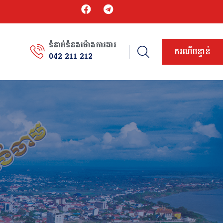
ទំនាក់ទំនងម៉ោងការងារ
ករណីបន្ទាន់
042 211 212