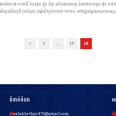
 វេលាម៉ោង០៧:០០នាទី ឯកឧត្តម ខ្លូត ចិន្តា អភិបាលរងខេត្ត តំណាងឯកឧត្តម អ៊ុន ច
មសិក្សាទុតិយភូមិ (បាក់ឌុប) នាឆ្នាំសិក្សា២០២៣-២០២៤ នៅមជ្ឈមណ្ឌលគរុកោសល្យភ
Previous
1
…
17
18
ទំនាក់ទំនង
អ
salakhetkpc475@gmail.com