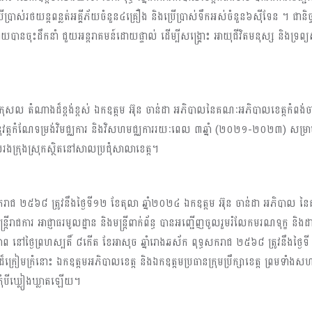
្រើប្រាស់រថយន្តពន្លត់អគ្គីភ័យចំនួន៤គ្រឿង និងប្រើប្រាស់ទឹកអស់ចំនួន៦ស៊ីទែន ។ ជា
យបានចុះដឹកនាំ ជួយអន្តរាគមន៍ដោយផ្ទាល់ ដើម្បីសង្គ្រោះ អាយុជីវិតមនុស្ស និងទ្រព្យសម
កុសល តំណាងដ៏ខ្ពង់ខ្ពស់ ឯកឧត្ដម អ៊ុន ចាន់ដា អភិបាលនៃគណៈអភិបាលខេត្តកំពង់ចាមបាន
នុវត្តកំណែទម្រង់វិមជ្ឈការ និងវិសហមជ្ឈការរយៈពេល ៣ឆ្នាំ (២០២១-២០២៣) សម្រាប
លរងក្រុងស្រុកស្ថិតនៅសាលប្រជុំសាលាខេត្ត។
សករាជ ២៥៦៨ ត្រូវនឹងថ្ងៃទី១២ ខែតុលា ឆ្នាំ២០២៤ ឯកឧត្តម អ៊ុន ចាន់ដា អភិបាល ន
 មន្ត្រីរាជការ អាជ្ញាធរមូលដ្ឋាន និងមន្ត្រីពាក់ព័ន្ធ បានអញ្ជើញចូលរួមរំលែកមរណទុក្ខ និ
នៅថ្ងៃព្រហស្បតិ៍ ៨កើត ខែអាសុច ឆ្នាំរោងឆស័ក ពុទ្ធសករាជ ២៥៦៨ ត្រូវនឹងថ្ងៃ
ដ៏ក្រៀមក្រំនោះ ឯកឧត្តមអភិបាលខេត្ត និងឯកឧត្តមប្រធានក្រុមប្រឹក្សាខេត្ត ព្រមទាំង
ុំបីឃ្លៀងឃ្លាតឡើយ។