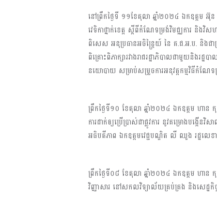
នៅព្រឹកថ្ងៃទី ១១ខែតុលា ឆ្នាំ២០២៤ ឯកឧត្តម អ៊ុន 
វេទិកាថ្នាក់ខេត្ត ស្តីពីកំណែទម្រង់វិមជ្ឈការ និង
ពិសេស អនុប្រធានអចិន្ដ្រៃយ៍ នៃ គ.ជ.អ.ប. និងជ
ពិគ្រោះពិភាក្សារវាងរាជរដ្ឋាភិបាលជាមួយនិងរដ្ឋប
នយោបាយ សម្រាប់សម្រួចការអនុវត្តកម្មវិធីកំណែទម្
ព្រឹកថ្ងៃទី១០ ខែតុលា ឆ្នាំ២០២៤ ឯកឧត្តម ហាន 
ការដាក់ឲ្យប្រើប្រាស់ជាផ្លូវការ នូវគម្រោងបង
អធិបតីភាព ឯកឧត្តមវេជ្ជបណ្ឌិត លី ឈួង រដ្ឋលេ
ព្រឹកថ្ងៃទី០៨ ខែតុលា ឆ្នាំ២០២៤ ឯកឧត្តម ហាន
វិញ្ញាសារ នៅសកលវិទ្យាល័យគ្រប់គ្រង និងសេដ្ឋក