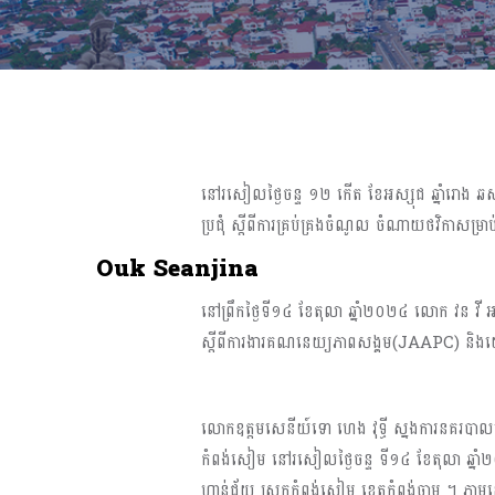
នៅរសៀលថ្ងៃចន្ទ ១២ កើត ខែអស្សុជ ឆ្នាំរោង​ ឆស័ក
ប្រជុំ​ ស្ដីពី​ការគ្រប់គ្រង​ចំណូល​ ចំណាយថវិកា​សម្
Ouk Seanjina
នៅព្រឹកថ្ងៃទី១៤​ ខែតុលា​ ឆ្នាំ២០២៤​ លោក​ វន​ វី
ស្ដីពីការងារគណនេយ្យភាពសង្គម(JAAPC)​ និងយេ
លោកឧត្តមសេនីយ៍ទោ ហេង វុទ្ធី ស្នងការនគរបាលខេត្តក
កំពង់សៀម នៅរសៀលថ្ងៃចន្ទ ទី១៤ ខែតុលា ឆ្នាំ
ហាន់ជ័យ ស្រុកកំពង់សៀម ខេត្តកំពង់ចាម ។ ភ្លាមនោ