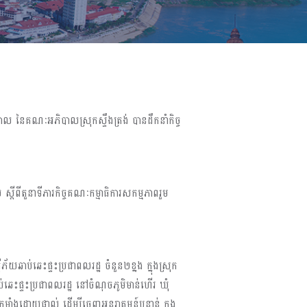
​ នៃគណៈអភិបាលស្រុក​ស្ទឹងត្រង់ បានដឹក​នាំ​កិច្ច
ស្ដីពីតួនាទីភារកិច្ចគណៈកម្មាធិការសកម្មភាពរួម
ភ័យឆាប់ឆេះផ្ទះប្រជាពលរដ្ឋ ចំនួន២ខ្នង ក្នុងស្រុក
ះផ្ទះប្រជាពលរដ្ឋ នៅចំណុចភូមិមាន់ហើរ ឃុំ
ំងដោយផ្ទាល់ ដើម្បីចេញអន្តរាគមន៍បន្ទាន់ ក្នុង