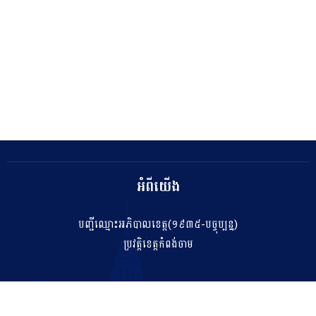
អំពីយើង
បញ្ជីឈ្មោះអភិបាលខេត្ត(១៩៣៥-បច្ចុប្បន្ន)
ប្រវត្តិខេត្តកំពង់ចាម
ទំនាក់ទំនង