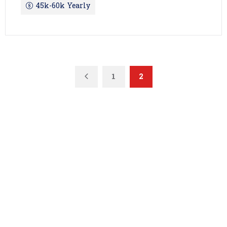
45k-60k Yearly
Previous
1
2