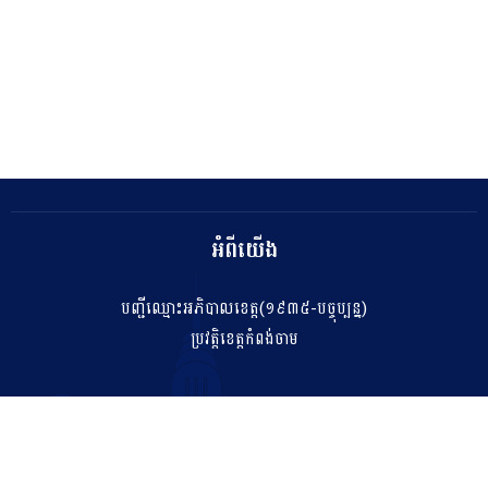
អំពីយើង
បញ្ជីឈ្មោះអភិបាលខេត្ត(១៩៣៥-បច្ចុប្បន្ន)
ប្រវត្តិខេត្តកំពង់ចាម
ទំនាក់ទំនង
salakhetkpc475@gmail.com