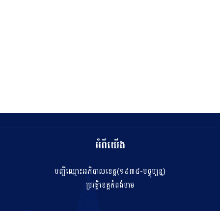
អំពីយើង
បញ្ជីឈ្មោះអភិបាលខេត្ត(១៩៣៥-បច្ចុប្បន្ន)
ប្រវត្តិខេត្តកំពង់ចាម