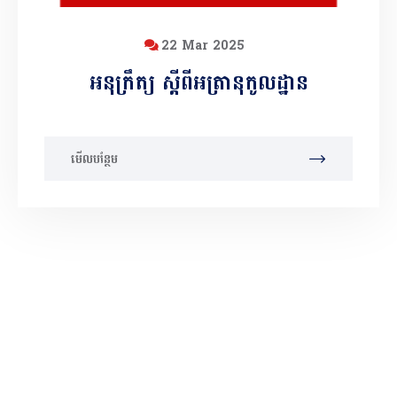
22 Mar 2025
អនុក្រឹត្យ ស្តីពីអត្រានុកូលដ្ឋាន
មើលបន្ថែម