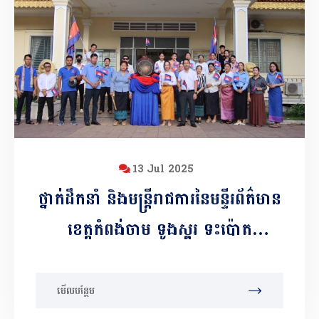
13 Jul 2025
ថ្នាក់ដឹកនាំ និងមន្រ្តីរាជការនៃមន្ទីរព័ត៌មាន
ខេត្តកំពង់ចាម ទូងស្គរ ទះប៉ោត
និងគោះត្រដោក ដើម្បីអបអរសាទរ
បូជនីយដ្ឋានចងចាំនៃកម្ពុជាចូលជា
មើលបន្ថែម