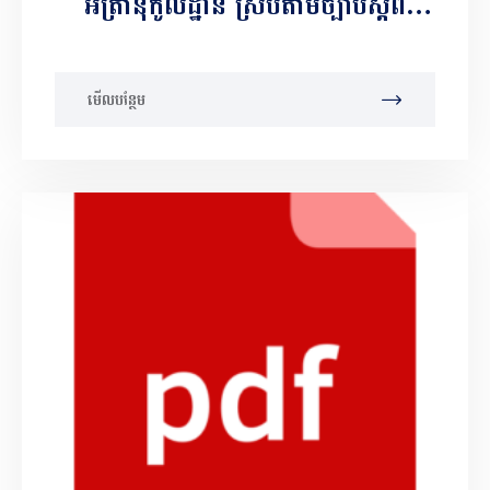
អត្រានុកូលដ្ឋាន ស្របតាមច្បាប់ស្តីពី
អត្រានុកូលដ្ឋាន ស្ថិតិអត្រានុកូលដ្ឋាន និង
អត្តសញ្ញាណកម្ម
មើលបន្ថែម