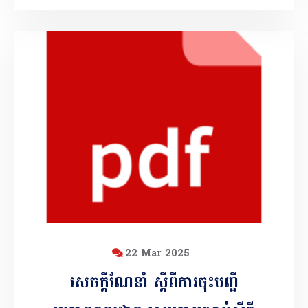
បេតិកភណ្ឌពិភពលោក
22 Mar 2025
សេចក្តីណែនាំ ស្តីពីការចុះបញ្ជី