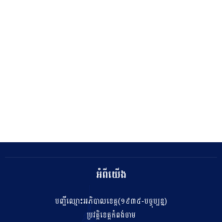
អំពីយើង
បញ្ជីឈ្មោះអភិបាលខេត្ត(១៩៣៥-បច្ចុប្បន្ន)
ប្រវត្តិខេត្តកំពង់ចាម