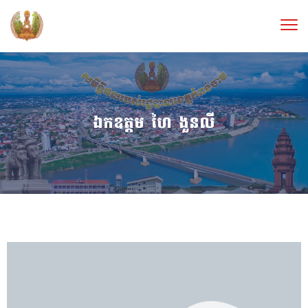
ឯកឧត្តម​ ហៃ ងួនលី