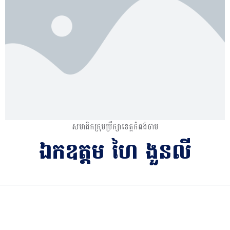
សមាជិកក្រុមប្រឹក្សាខេត្តកំពង់ចាម
ឯកឧត្តម​ ហៃ ងួនលី