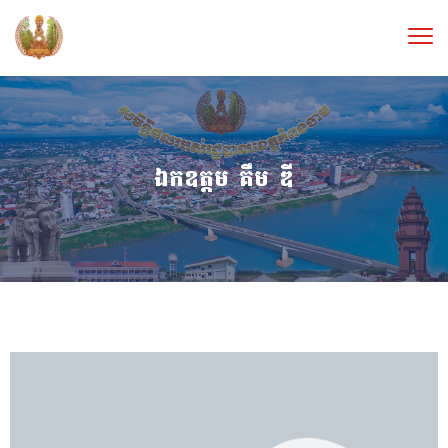
ឯកឧត្តម គឹម ឌី