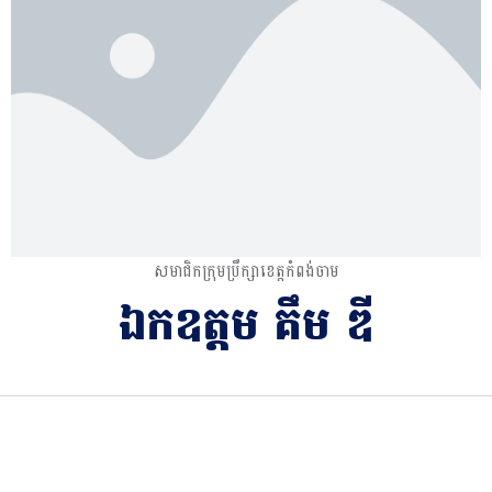
សមាជិកក្រុមប្រឹក្សាខេត្តកំពង់ចាម
ឯកឧត្តម គឹម ឌី