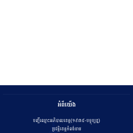
អំពីយើង
បញ្ជីឈ្មោះអភិបាលខេត្ត(១៩៣៥-បច្ចុប្បន្ន)
ប្រវត្តិខេត្តកំពង់ចាម