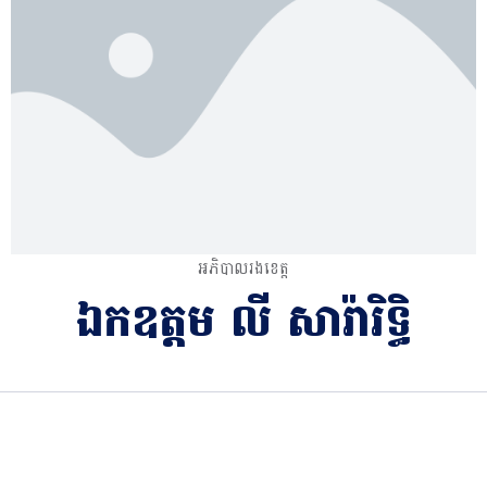
អភិបាលរងខេត្ត
ឯកឧត្តម លី សារ៉ារិទ្ធិ