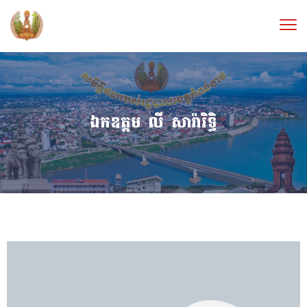
ឯកឧត្តម លី សារ៉ារិទ្ធិ