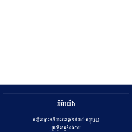
អំពីយើង
បញ្ជីឈ្មោះអភិបាលខេត្ត(១៩៣៥-បច្ចុប្បន្ន)
ប្រវត្តិខេត្តកំពង់ចាម