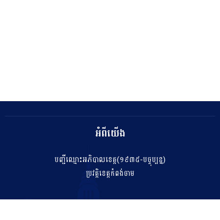
អំពីយើង
បញ្ជីឈ្មោះអភិបាលខេត្ត(១៩៣៥-បច្ចុប្បន្ន)
ប្រវត្តិខេត្តកំពង់ចាម
ទំនាក់ទំនង