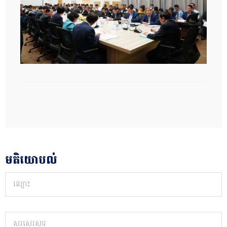
មតិយោបល់