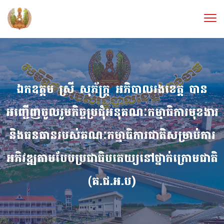
ឯកឧត្ដម ស្រី សុភ័ក្ដ្រ អភិបាលរងខេត្ត បាន
អញ្ជេីញចូលរួមកិច្ចប្រជុំអនុគណៈកម្មាធិការមុខងារ
និងធនធានរបស់គណៈកម្មាធិការជាតិសម្រាប់ការ
អភិវឌ្ឍតាមបែបប្រជាធិបតេយ្យនៅថ្នាក់ក្រោមជាតិ
(គ.ជ.អ.ប)