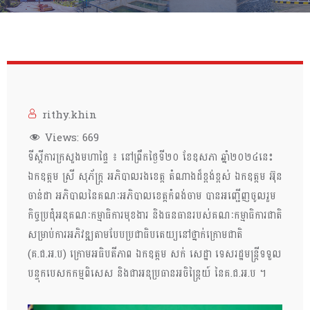
rithy.khin
Views:
669
ទីស្ដីការក្រសួងមហាផ្ទៃ ៖ នៅព្រឹកថ្ងៃទី២០ ខែឧសភា ឆ្នាំ២០២៤នេះ
ឯកឧត្ដម ស្រី សុភ័ក្ដ្រ អភិបាលរងខេត្ត តំណាងដ៏ខ្ពង់ខ្ពស់ ឯកឧត្ដម អ៊ុន
ចាន់ដា អភិបាលនៃគណៈអភិបាលខេត្ដកំពង់ចាម បានអញ្ជេីញចូលរួម
កិច្ចប្រជុំអនុគណៈកម្មាធិការមុខងារ និងធនធានរបស់គណៈកម្មាធិការជាតិ
សម្រាប់ការអភិវឌ្ឍតាមបែបប្រជាធិបតេយ្យនៅថ្នាក់ក្រោមជាតិ
(គ.ជ.អ.ប) ក្រោមអធិបតីភាព ឯកឧត្តម សក់ សេដ្ឋា ទេសរដ្ឋមន្ត្រីទទួល
បន្ទុកបេសកកម្មពិសេស និងជាអនុប្រធានអចិន្ត្រៃយ៍ នៃគ.ជ.អ.ប ។