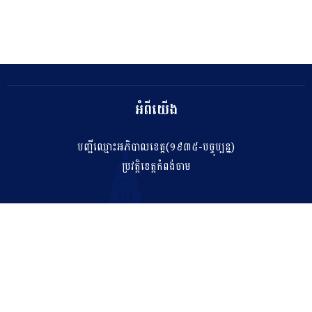
អំពីយើង
បញ្ជីឈ្មោះអភិបាលខេត្ត(១៩៣៥-បច្ចុប្បន្ន)
ប្រវត្តិខេត្តកំពង់ចាម
ទំនាក់ទំនង
salakhetkpc475@gmail.com
042 211 212