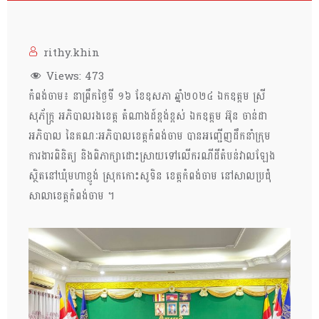
rithy.khin
Views:
473
កំពង់ចាម៖ នាព្រឹកថ្ងៃទី ១៦ ខែឧសភា ឆ្នាំ២០២៤ ឯកឧត្ដម ស្រី
សុភ័ក្រ្ត អភិបាលរងខេត្ដ តំណាងដ៍ខ្ពង់ខ្ពស់ ឯកឧត្ដម អ៊ុន ចាន់ដា
អភិបាល នៃគណៈអភិបាលខេត្ដកំពង់ចាម បានអញ្ជេីញដឹកនាំក្រុម
ការងារពិនិត្យ និងពិភាក្សាដោះស្រាយទៅលេីករណីដីតំបន់វាលឡែង
ស្ថិតនៅឃុំមហាខ្ញូង់ ស្រុកកោះសូទិន ខេត្ដកំពង់ចាម នៅសាលប្រជុំ
សាលាខេត្ដកំពង់ចាម ។