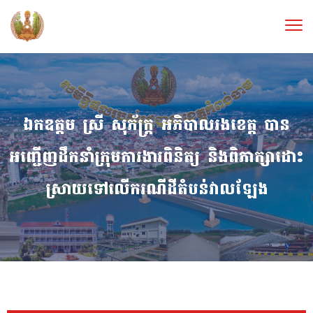
ឯកឧត្ដម ស្រី សុភ័ក្រ្ត អភិបាលរងខេត្ដ បាន
អញ្ជេីញដឹកនាំក្រុមការងារពិនិត្យ និងពិភាក្សាដោះ
ស្រាយទៅលេីករណីដីតំបន់វាលឡែង