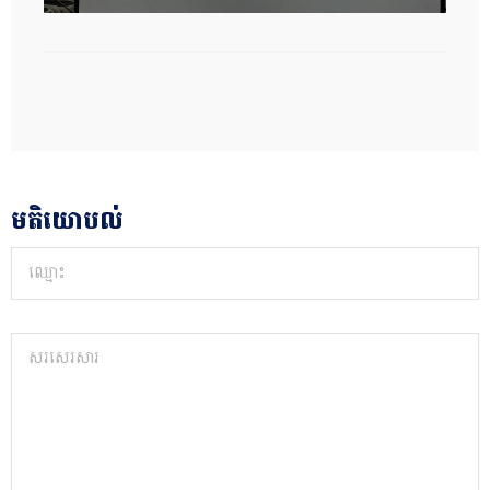
មតិយោបល់