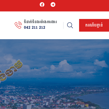
ទំនាក់ទំនងម៉ោងការងារ
ករណីបន្ទាន់
042 211 212