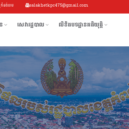
្តកំពង់ចាម
salakhetkpc475@gmail.com
័ន
សេវារដ្ឋបាល
លិខិតបទដ្ឋានគតិយុតិ្ត