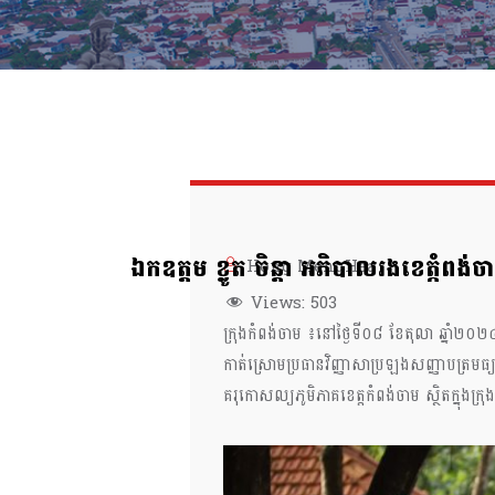
ឯកឧត្តម ខ្លូត ចិន្តា អភិបាលរងខេត្កំ
Hong MengHea
Views:
503
ក្រុងកំពង់ចាម ៖នៅថ្ងៃទី០៨ ខែតុលា ឆ្នាំ២០
កាត់ស្រោមប្រធានវិញ្ញាសាប្រឡងសញ្ញាបត្រមធ
គរុកោសល្យភូមិភាគខេត្តកំពង់ចាម ស្ថិតក្នុងក