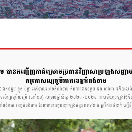
ពង់ចាម បានអញ្ជើញកាត់ស្រោមប្រធានវិញ្ញាសាប្រឡងសញ្ញា
គរុកោសល្យភូមិភាគខេត្តកំពង់ចាម
២៤ ឯកឧត្តម ខ្លូត ចិន្តា អភិបាលរងខេត្កំពង់ចាម តំណាងឯកឧត្តម អ៊ុន ចាន់ដា អភិ
្យមសិក្សាទុតិយភូមិ (បាក់ឌុប) សម្រាប់ឆ្នាំសិក្សា២០២៣-២០២៤ នាសម័យប្រឡងថ្ង
្រុងកំពង់ចាម ខេត្ដកំពង់ចាម ដែលមានបេក្ខជនប្រឡងចំនួន៨២៥នាក់ ស្រី៤៧៤នាក់ ស្មើ