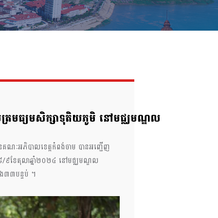
បត្រមធ្យមសិក្សាទុតិយភូមិ នៅមជ្ឈមណ្ឌល
បាលនៃគណៈអភិបាលខេត្តកំពង់ចាម បានអញ្ជើញ
ៃទី៨/៩ខែតុលាឆ្នាំ២០២៤ នៅមជ្ឈមណ្ឌល
នឹង៣៣បន្ទប់ ។