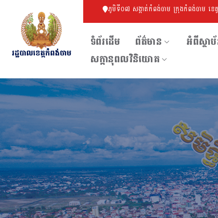
ភូមិទី០៧ សង្កាត់កំពង់ចាម ក្រុងកំពង់ចាម ខេត
ទំព័រដើម
ព័ត៌មាន
អំពីស្ថាប
រដ្ឋបាលខេត្តកំពង់ចាម
សក្ដានុពលវិនិយោគ