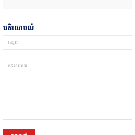
មតិយោបល់