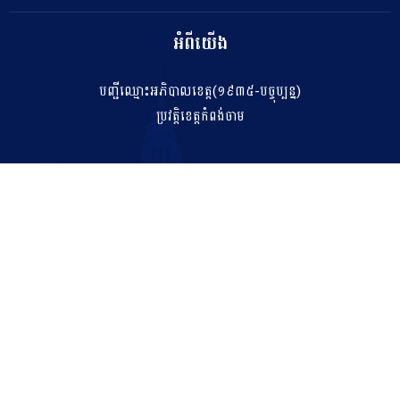
អំពីយើង
បញ្ជីឈ្មោះអភិបាលខេត្ត(១៩៣៥-បច្ចុប្បន្ន)
ប្រវត្តិខេត្តកំពង់ចាម
ទំនាក់ទំនង
salakhetkpc475@gmail.com
042 211 212
អាសយដ្ឋាន
ភូមិទី០៧ សង្កាត់កំពង់ចាម ក្រុងកំពង់ចាម ខេត្តកំពង់ចាម