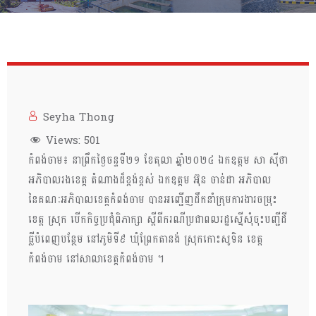
Seyha Thong
Views:
501
កំពង់ចាម៖​ នាព្រឹកថ្ងៃចន្ទទី២១ ខែតុលា ឆ្នាំ២០២៤​ ឯកឧត្តម សា ស៊ីថា
អភិបាលរងខេត្ត តំណាងដ៏ខ្ពង់ខ្ពស់ ឯកឧត្តម អ៊ុន ចាន់ដា អភិបាល
នៃគណៈអភិបាលខេត្តកំពង់ចាម បានអញ្ជើញដឹកនាំក្រុមការងារចម្រុះ
ខេត្ត ស្រុក បើកកិច្ចប្រជុំពិភាក្សា ស្តីពីករណីប្រជាពលរដ្ឋស្នើសុំចុះបញ្ជីដី​
ធ្លីបំពេញបន្ថែម នៅភូមិទី៩ ឃុំព្រែកតានង់ ស្រុកកោះសូទិន ខេត្ត
កំពង់ចាម នៅសាលាខេត្ដកំពង់ចាម ។