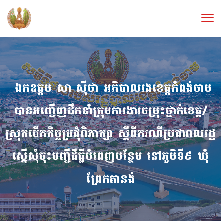
​ ឯកឧត្តម សា ស៊ីថា អភិបាលរងខេត្តកំពង់ចាម
បានអញ្ជើញដឹកនាំក្រុមការងារចម្រុះថ្នាក់ខេត្ដ/
ស្រុកបើកកិច្ចប្រជុំពិភាក្សា ស្តីពីករណីប្រជាពលរដ្ឋ
ស្នើសុំចុះបញ្ជីដី​ធ្លីបំពេញបន្ថែម នៅភូមិទី៩ ឃុំ
ព្រែកតានង់