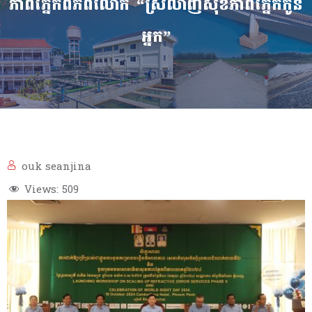
ភាពភ្នែកពិភពលោក “ស្រលាញ់សុខភាពភ្នែកកូន
អ្នក”
ouk seanjina
Views:
509