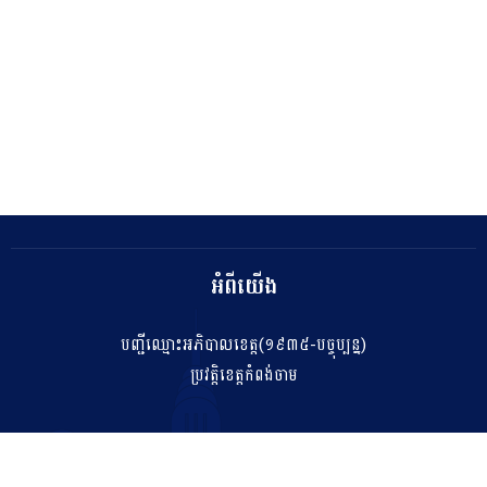
អំពីយើង
បញ្ជីឈ្មោះអភិបាលខេត្ត(១៩៣៥-បច្ចុប្បន្ន)
ប្រវត្តិខេត្តកំពង់ចាម
ទំនាក់ទំនង