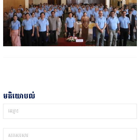
មតិយោបល់