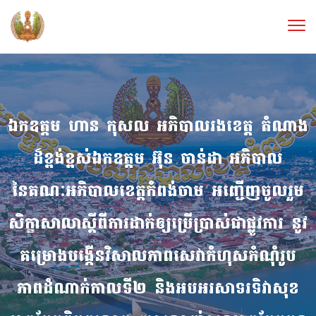
ឯកឧត្តម ហាន កុសល អភិបាលរងខេត្ត តំណាង
ដ៏ខ្ពង់ខ្ពស់ឯកឧត្តម អ៊ុន ចាន់ដា អភិបាល
នៃគណៈអភិបាលខេត្តកំពង់ចាម អញ្ជើញចូលរួម
សិក្ខាសាលាស្ដីពីការដាក់ឲ្យប្រើប្រាស់ជាផ្លូវការ នូវ
គម្រោងបង្កើនវិសាលភាពសេវាកំហុសកំណុំរូប
ភាពដំណាក់កាលទី២ និងអបអរសាទរទិវាសុខ