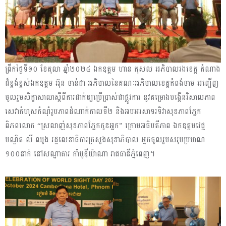
ព្រឹកថ្ងៃទី១០ ខែតុលា ឆ្នាំ២០២៤ ឯកឧត្តម ហាន កុសល អភិបាលរងខេត្ត តំណាង
ដ៏ខ្ពង់ខ្ពស់ឯកឧត្តម អ៊ុន ចាន់ដា អភិបាលនៃគណៈអភិបាលខេត្តកំពង់ចាម អញ្ជើញ
ចូលរួមសិក្ខាសាលាស្ដីពីការដាក់ឲ្យប្រើប្រាស់ជាផ្លូវការ នូវគម្រោងបង្កើនវិសាលភាព
សេវាកំហុសកំណុំរូបភាពដំណាក់កាលទី២ និងអបអរសាទរទិវាសុខភាពភ្នែក
ពិភពលោក “ស្រលាញ់សុខភាពភ្នែកកូនអ្នក” ក្រោមអធិបតីភាព ឯកឧត្តមវេជ្ជ
បណ្ឌិត លី ឈួង រដ្ឋលេខាធិការក្រសួងសុខាភិបាល អ្នកចូលរួមសរុបប្រមាណ
១០០នាក់ នៅសណ្ឋាគារ កាំបូឌីយ៉ាណា រាជធានីភ្នំពេញ។