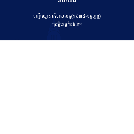
អំពីយើង
បញ្ជីឈ្មោះអភិបាលខេត្ត(១៩៣៥-បច្ចុប្បន្ន)
ប្រវត្តិខេត្តកំពង់ចាម
ទំនាក់ទំនង
salakhetkpc475@gmail.com
042 211 212
អាសយដ្ឋាន
ភូមិទី០៧ សង្កាត់កំពង់ចាម ក្រុងកំពង់ចាម ខេត្តកំពង់ចាម