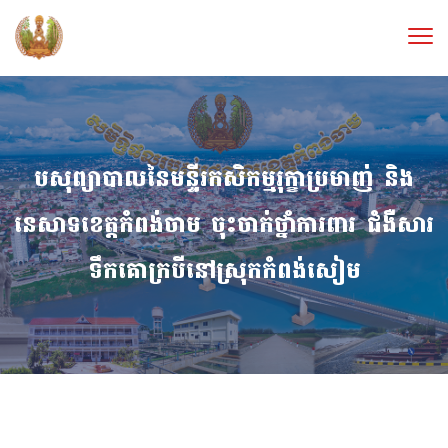
បសុព្យាបាលនៃមន្ទីរកសិកម្មរុក្ខាប្រមាញ់ និង
នេសាទខេត្តកំពង់ចាម ចុះចាក់ថ្នាំការពារ ជំងឺសារ
ទឹកគោក្របីនៅស្រុកកំពង់សៀម