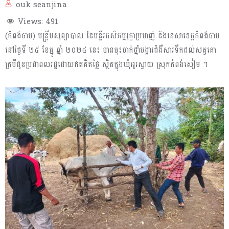
ouk seanjina
Views:
491
(កំពង់ចាម) មន្ត្រីបសុព្យាបាល នៃមន្ទីរកសិកម្មរុក្ខាប្រមាញ់ និងនេសាខេត្តកំពង់ចាម
នៅថ្ងៃទី ២៥ ខែធ្នូ ឆ្នាំ ២០២៤ នេះ បានចុះចាក់ថ្នាំបង្ការជំងឺសារទឹកដល់សត្វគោ
ក្របីជូនប្រជាពលរដ្ឋដោយឥតគិតថ្លៃ ស្ថិតក្នុងឃុំអូរស្វាយ ស្រុកកំពង់សៀម ។