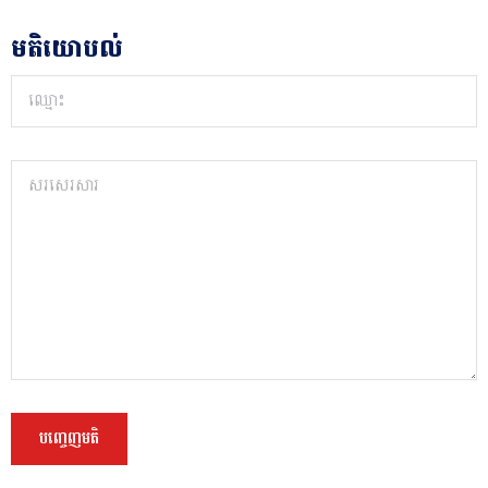
មតិយោបល់