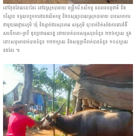
នៅថ្ងៃដដែលនេះដែរ នៅឯស្រុកបាធាយ មន្ត្រីការិ.កសិកម្ម ធនធានធម្មជាតិ និង
បរិស្ថាន ទទួលបន្ទុកការងារផលិតកម្ម និងបសុព្យាបាលស្រុកបាធាយ បានសហការ
ជាមួយអាជ្ញាធរភូមិ ឃុំ និងភ្នាក់ងារសុខភាព សត្វភូមិ ចុះចាក់វ៉ាក់សាំងការពារជំងឺ
សារទឹកគោ-ក្របី ជូនប្រជាពលរដ្ឋ ដោយចាក់បានសត្វសរុបចំនួន ២២៦ក្បាល ក្នុង
នោះសត្វគោចាក់បានចំនួន ១២២ក្បាល និងសត្វក្របីចាក់បានចំនួន ១០៤ក្បាល
ផងដែរ ៕