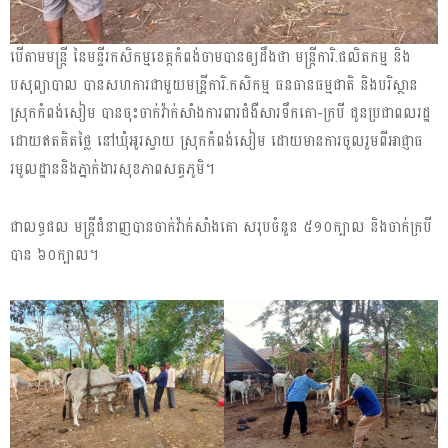
បើតាមមន្ត្រី នៃមន្ទីរកសិកម្មខេត្តកំពង់ចាមបានឲ្យដឹងថា មន្រ្ដីការិ.ផលិតកម្ម និង
បសុព្យាបាល បានសហការជាមួយមន្រី្ដការិ.កសិកម្ម ធនធានធម្មជាតិ និងបរិស្ថាន
ស្រុកកំពង់សៀម បានចុះចាក់វ៉ាក់សាំងការពារជំងឺសារទឹកគោ-ក្របី ជូនប្រជាពលរដ្ឋ
ដោយឥតគិតថ្លៃ នៅឃុំអូរស្វាយ ស្រុកកំពង់សៀម ដោយមានការចូលរួមពីអាជ្ញាធ
រមូលដ្ឋាននិងភ្នាក់ងារសុខភាពសត្វភូមិ។
ជាលទ្ធផល មន្ត្រីជំនាញបានចាក់វ៉ាក់សាំងគោ សរុបចំនួន ៥១០ក្បាល និងចាក់ក្របី
បាន ៦០ក្បាល។