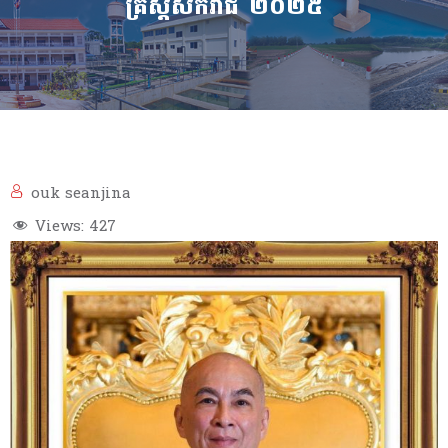
គ្រិស្តសករាជ ២០២៥
ouk seanjina
Views:
427