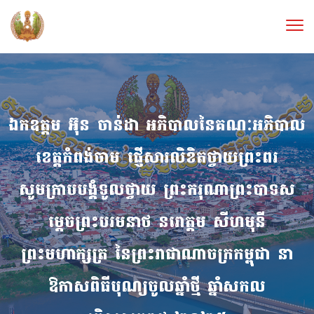
ឯកឧត្តម អ៊ុន ចាន់ដា អភិបាលនៃគណៈអភិបាល
ខេត្តកំពង់ចាម ផ្ញើសារលិខិតថ្វាយព្រះពរ
សូមក្រាបបង្គំទូលថ្វាយ ព្រះករុណាព្រះបាទស
ម្តេចព្រះបរមនាថ នរោត្តម សីហមុនី
ព្រះមហាក្សត្រ នៃព្រះរាជាណាចក្រកម្ពុជា នា
ឱកាសពិធីបុណ្យចូលឆ្នាំថ្មី ឆ្នាំសកល