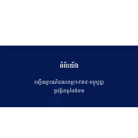
អំពីយើង
បញ្ជីឈ្មោះអភិបាលខេត្ត(១៩៣៥-បច្ចុប្បន្ន)
ប្រវត្តិខេត្តកំពង់ចាម
ទំនាក់ទំនង
salakhetkpc475@gmail.com