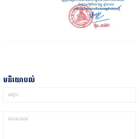
មតិយោបល់