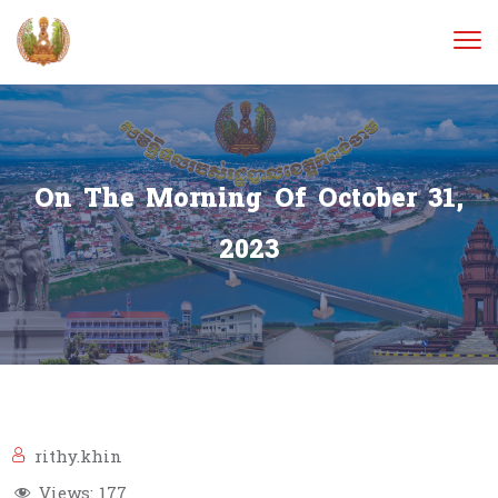
On The Morning Of October 31,
2023
rithy.khin
Views:
177