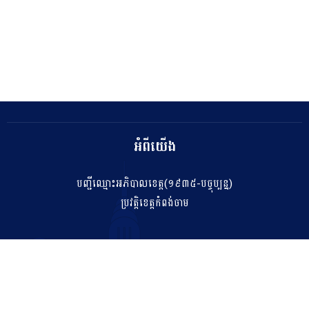
អំពីយើង
បញ្ជីឈ្មោះអភិបាលខេត្ត(១៩៣៥-បច្ចុប្បន្ន)
ប្រវត្តិខេត្តកំពង់ចាម
ទំនាក់ទំនង
salakhetkpc475@gmail.com