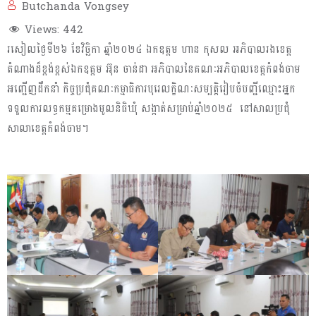
Butchanda Vongsey
Views:
442
រសៀលថ្ងៃទី២៦ ខែវិច្ឆិកា ឆ្នាំ២០២៤ ឯកឧត្តម ហាន កុសល អភិបាលរងខេត្ត
តំណាងដ៏ខ្ពង់ខ្ពស់ឯកឧត្តម អ៊ុន ចាន់ដា អភិបាលនៃគណៈអភិបាលខេត្តកំពង់ចាម
អញ្ជើញដឹកនាំ កិច្ច​ប្រជុំគណៈកម្មាធិការបុរេលក្ខិណៈសម្បត្តិរៀបចំបញ្ជីឈ្មោះអ្នក
ទទួលការលទ្ធកម្មគម្រោងមូលនិធិឃុំ សង្កាត់សម្រាប់ឆ្នាំ២០២៥ នៅសាលប្រជុំ
សាលាខេត្តកំពង់ចាម។