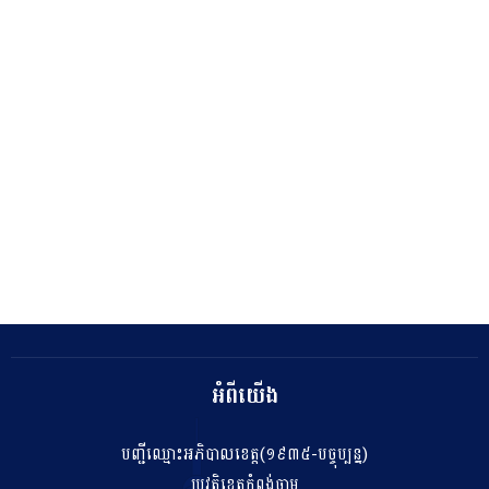
អំពីយើង
បញ្ជីឈ្មោះអភិបាលខេត្ត(១៩៣៥-បច្ចុប្បន្ន)
ប្រវត្តិខេត្តកំពង់ចាម