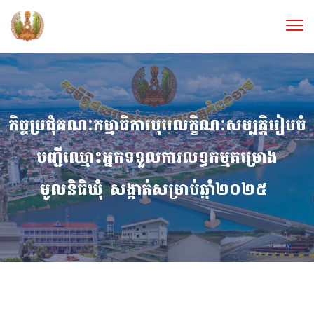
កិច្ច​ប្រជុំគណៈកម្មាធិការបុរេលក្ខិណៈសម្បត្តិរៀបចំ
បញ្ជីឈ្មោះអ្នកទទួលការលទ្ធកម្មគម្រោង
មូលនិធិឃុំ សង្កាត់សម្រាប់ឆ្នាំ២០២៥