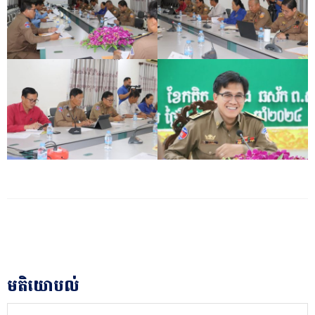
មតិយោបល់