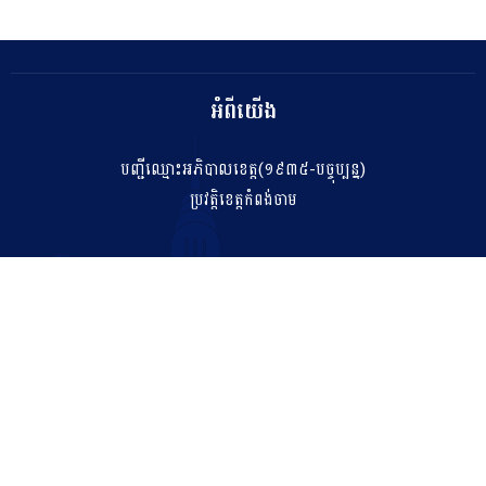
អំពីយើង
បញ្ជីឈ្មោះអភិបាលខេត្ត(១៩៣៥-បច្ចុប្បន្ន)
ប្រវត្តិខេត្តកំពង់ចាម
ទំនាក់ទំនង
salakhetkpc475@gmail.com
042 211 212
អាសយដ្ឋាន