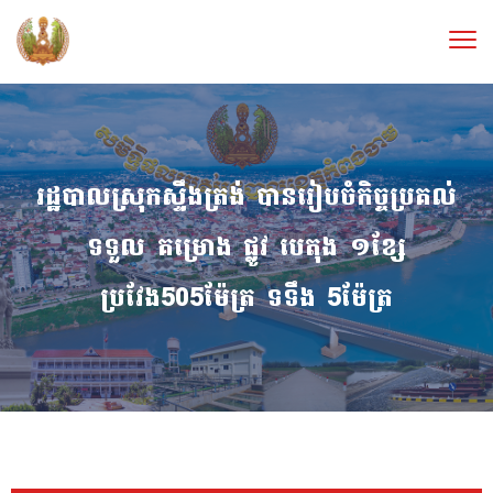
រដ្ឋបាលស្រុកស្ទឹងត្រង់ បានរៀបចំកិច្ចប្រគល់
ទទួល គម្រោង ផ្លូវ បេតុង ១ខ្សែ
ប្រវែង505ម៉ែត្រ ទទឹង 5ម៉ែត្រ