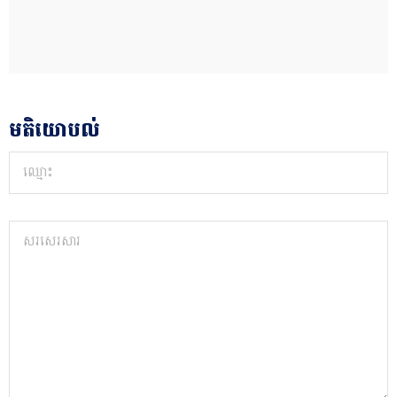
មតិយោបល់