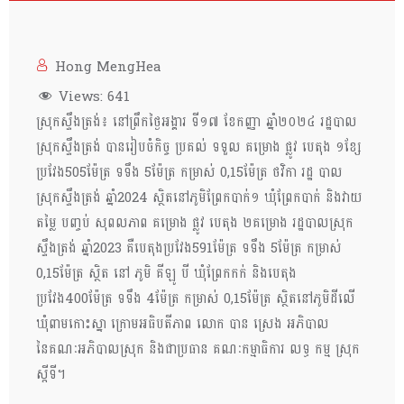
Hong MengHea
Views:
641
ស្រុកស្ទឹងត្រង់៖ នៅព្រឹកថ្ងៃអង្គារ ទី១៧ ខែកញ្ញា ឆ្នាំ២០២៤ រដ្ឋបាល
ស្រុកស្ទឹងត្រង់ បានរៀបចំកិច្ច ប្រគល់ ទទួល គម្រោង ផ្លូវ បេតុង ១ខ្សែ
ប្រវែង505ម៉ែត្រ ទទឹង 5ម៉ែត្រ កម្រាស់ 0,15ម៉ែត្រ ថវិកា រដ្ឋ បាល
ស្រុកស្ទឹងត្រង់ ឆ្នាំ2024 ស្ថិតនៅភូមិព្រែកបាក់១ ឃុំព្រែកបាក់ និងវាយ
តម្លៃ បញ្ចប់ សុពលភាព គម្រោង ផ្លូវ បេតុង ២គម្រោង រដ្ឋបាលស្រុក
ស្ទឹងត្រង់ ឆ្នាំ2023 គឺបេតុងប្រវែង591ម៉ែត្រ ទទឹង 5ម៉ែត្រ កម្រាស់
0,15ម៉ែត្រ ស្ថិត នៅ ភូមិ គីឡូ បី ឃុំព្រែកកក់ និងបេតុង
ប្រវែង400ម៉ែត្រ ទទឹង 4ម៉ែត្រ កម្រាស់ 0,15ម៉ែត្រ ស្ថិតនៅភូមិដីលេី
ឃុំពាមកោះស្នា ក្រោមអធិបតីភាព លោក បាន ស្រេង អភិបាល
នៃគណៈអភិបាលស្រុក និងជាប្រធាន គណៈកម្មាធិការ លទ្ធ កម្ម ស្រុក
ស្ដីទី។