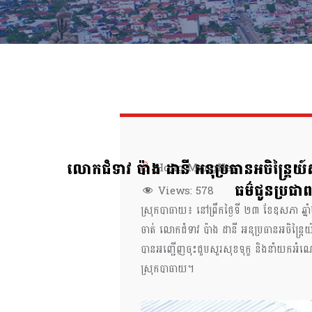
លោកជំទាវ ប៉ាង ដានី អនុប្រធានអចិន្ត្រ
Hong MengHea
ធម៌ជូនប្រជាព
Views:
578
ស្រុកបាធាយ៖ នៅព្រឹកថ្ងៃទី ២៣ ខែឧសភា ឆ្
ចាត់ លោកជំទាវ ប៉ាង ដានី អនុប្រធានអចិន្ត្
បានអញ្ជើញចុះជួបសួរសុខទុក្ខ និងនាំយកអំណោយម
ស្រុកបាធាយ។