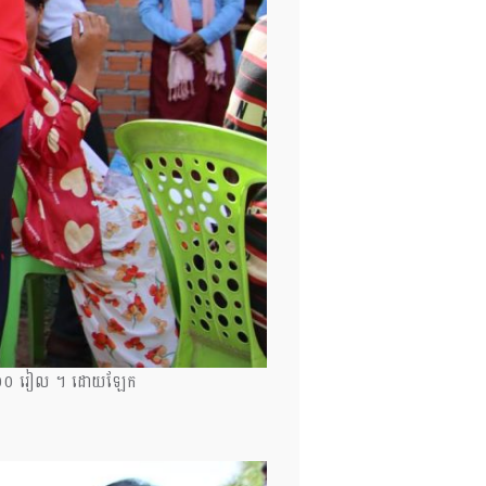
៤០០,០០០ រៀល ។ ដោយឡែក