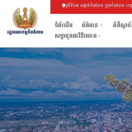
ភូមិទី០៧ សង្កាត់កំពង់ចាម ក្រុងកំពង់ចាម ខេត
ទំព័រដើម
ព័ត៌មាន
អំពីស្ថាប
រដ្ឋបាលខេត្តកំពង់ចាម
សក្ដានុពលវិនិយោគ