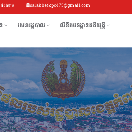
្តកំពង់ចាម
salakhetkpc475@gmail.com
័ន
សេវារដ្ឋបាល
លិខិតបទដ្ឋានគតិយុតិ្ត