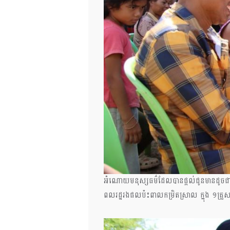
អំណោយមនុស្សធម៌ដែលបានផ្ដល់ជូនមានដូចជា ៖
ពលរដ្ឋរងផលប៉ះពាលកម្រិតស្រាល ក្នុង ១គ