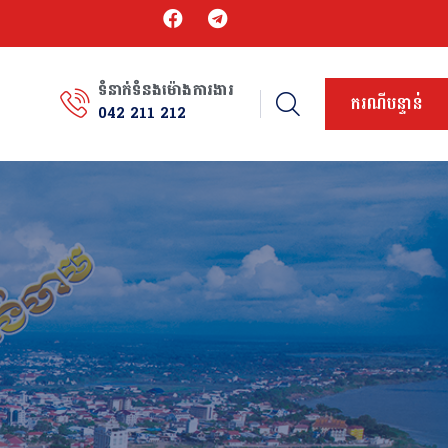
ទំនាក់ទំនងម៉ោងការងារ
ករណីបន្ទាន់
042 211 212