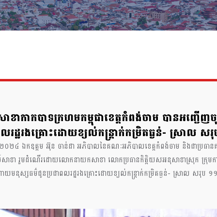
ៃយ៍សាខាកាកបាទក្រហមកម្ពុជាខេត្ដកំពង់ចាម បានអញ្ជើញ
លរដ្ឋរងគ្រោះដោយខ្យល់កន្ត្រាក់កម្រិតធ្ងន់- ស្រាល សរ
នាំ២០២៤ ឯកឧត្តម អ៊ុន ចាន់ដា អភិបាលនៃគណៈអភិបាលខេត្តកំពង់ចាម និងជាប្រធាន
រៃយ៍សាខា រួមដំណើរដោយលោកនាយកសាខា លោកប្រធានកិត្តិយសអនុសាខាស្រុក ក្រុមកាកបាទក្
នុស្សធម៌ជូនប្រជាពលរដ្ឋរងគ្រោះដោយខ្យល់កន្ត្រាក់កម្រិតធ្ងន់- ស្រាល សរុប ១១ គ