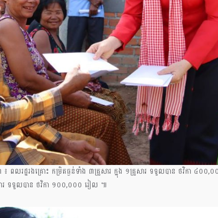
 ពលរដ្ឋរងគ្រោះ កម្រិតធ្ងន់ទាំង ៣គ្រួសារ ក្នុង ១គ្រួសារ ទទួលបាន ថវិកា 
្រួសារ ទទួលបាន ថវិកា ១០០,០០០ រៀល ៕