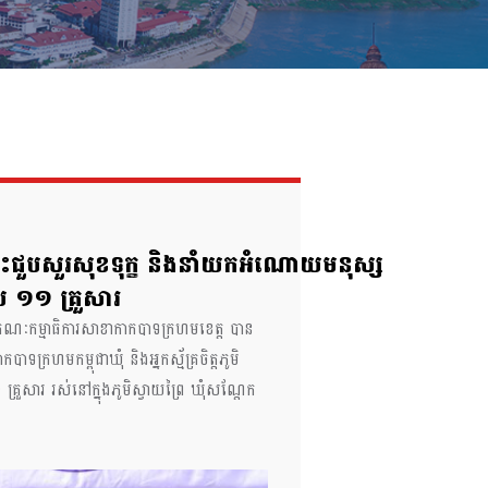
ចុះជួបសួរសុខទុក្ខ និងនាំយកអំណោយមនុស្ស
ុប ១១ គ្រួសារ
គណៈកម្មាធិការសាខាកាកបាទក្រហមខេត្ត បាន
រហមកម្ពុជាឃុំ និងអ្នកស្ម័គ្រចិត្តភូមិ
្រួសារ រស់នៅក្នុងភូមិស្វាយព្រៃ ឃុំសណ្តែក