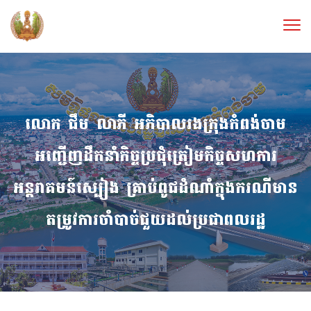
លោក ជឹម លាភី អភិបាលរងក្រុងកំពង់ចាម
អញ្ជើញដឹកនាំកិច្ចប្រជុំត្រៀមកិច្ចសហការ
អន្តរាគមន៍ស្បៀង គ្រាប់ពូជដំណាំក្នុងករណីមាន
តម្រូវការចាំបាច់ជួយដល់ប្រជាពលរដ្ឋ