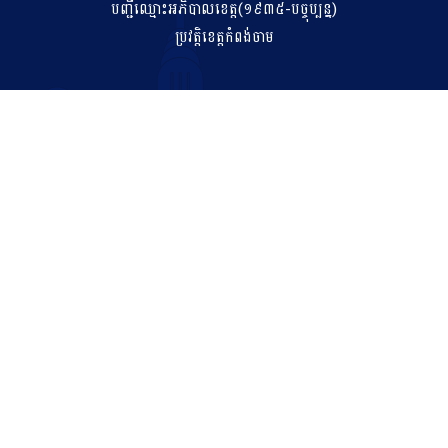
បញ្ជីឈ្មោះអភិបាលខេត្ត(១៩៣៥-បច្ចុប្បន្ន)
ប្រវត្តិខេត្តកំពង់ចាម
ទំនាក់ទំនង
salakhetkpc475@gmail.com
042 211 212
អាសយដ្ឋាន
ភូមិទី០៧ សង្កាត់កំពង់ចាម ក្រុងកំពង់ចាម ខេត្តកំពង់ចាម
© រក្សាសិទ្ធិគ្រប់យ៉ាងដោយរដ្ឋបាលខេត្តកំពង់ចាម ឆ្នាំ២០២៣។