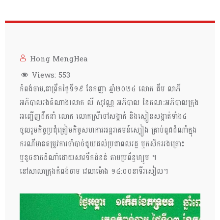
Hong MengHea
Views:
553
កំពង់ចាម,នាព្រឹកថ្ងៃទី១៩ ខែកញ្ញា ឆ្នាំ២០២៤ លោក ជឹម លាភី
អភិបាលរងតំណាងលោក លី សុវណ្ណ អភិបាល នៃគណៈអភិបាលក្រុង
អញ្ជើញដឹកនាំ លោក លោកស្រីចៅសង្កាត់ និងស្មៀនសង្កាត់ទាំង៤
ចូលរួមកិច្ចប្រជុំត្រៀមកិច្ចសហការអន្តរាគមន៍ស្បៀង គ្រាប់ពូជដំណាំក្នុង
ករណីមានតម្រូវការចាំបាច់ជួយដល់ប្រជាពលរដ្ឋ ឬកសិកររងគ្រោះ
ឬខូចខាតដំណាំដោយសារទឹកជំនន់ តាមប្រព័ន្ធហ្សូម ។
នៅសាលាក្រុងកំពង់ចាម វេលាម៉ោង ១៤:០០នាទីរសៀល។