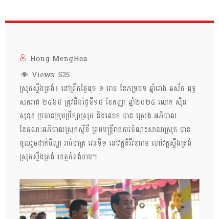
Hong MengHea
Views:
525
ស្រុកស្ទឹងត្រង់៖ នៅព្រឹកថ្ងៃពុធ ១ រោច ខែភទ្របទ ឆ្នាំរោង​ ឆស័ក ពុទ្ធ
សករាជ ២៥៦៨​ ត្រូវនឹងថ្ងៃទី១៨ ខែកញ្ញា ឆ្នាំ២០២៤​ លោក​ សុិន​
សុខុន​ ប្រធានក្រុមប្រឹក្សាស្រុក​ និងលោក​ បាន​ ស្រេង​ អភិបាល​
នៃគណៈអភិបាលស្រុកស្ដីទី​ ព្រមមន្ត្រី​រាជការ​ចំណុះសាលាស្រុក​ បាន
ចូលរួមដាក់បិណ្ឌ​ រាប់​បាត្រ​ វេនទី១​ នៅវត្ត​គិរី​វនារាម​ ហៅវត្តស្ទឹងត្រង់
ស្រុកស្ទឹងត្រង់ ខេត្ដកំពង់ចាម​។