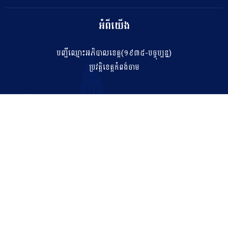
អំពីយើង
បញ្ជីឈ្មោះអភិបាលខេត្ត(១៩៣៥-បច្ចុប្បន្ន)
ប្រវត្តិខេត្តកំពង់ចាម
ទំនាក់ទំនង
salakhetkpc475@gmail.com
042 211 212
អាសយដ្ឋាន
ភូមិទី០៧ សង្កាត់កំពង់ចាម ក្រុងកំពង់ចាម ខេត្តកំពង់ចាម