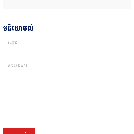
មតិយោបល់