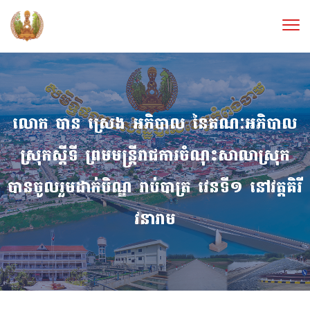
លោក​ បាន​ ស្រេង​ អភិបាល​ នៃគណៈអភិបាល
ស្រុកស្ដីទី​ ព្រមមន្ត្រី​រាជការ​ចំណុះសាលាស្រុក​
បានចូលរួមដាក់បិណ្ឌ​ រាប់​បាត្រ​ វេនទី១​ នៅវត្ត​គិរី​
វនារាម