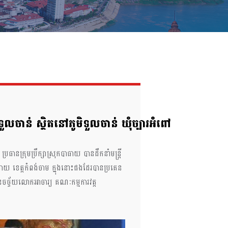
ាន់ ស្ថិតនៅភូមិទួលចាន់ ឃុំច្បារអំពៅ
្រុមប្រឹក្សាស្រុកបាធាយ បានដឹកនាំមន្ត្រី
ាធាយ ខេត្តកំពង់ចាម ក្នុងនោះផងដែរបានប្រគេន
ចច្ច័យលោកអាចារ្យ គណៈកម្មការវត្ត