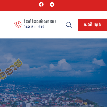
ទំនាក់ទំនងម៉ោងការងារ
ករណីបន្ទាន់
042 211 212