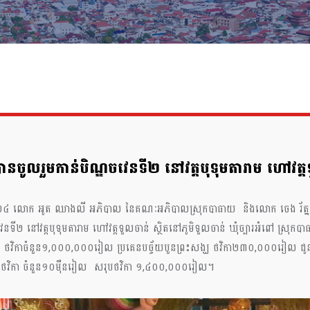
រួមកាន់បិណ្ឌចវេនទី២ នៅវត្តបុទុមតារាម ហៅវត្តទួលច
ំ២០២៤ លោក អូត ឈាងលី អភិបាល នៃគណៈអភិបាលស្រុកបាធាយ និងលោក ចេង រ័ត្ន ប្រធានក
វេនទី២ នៅវត្តបុទុមតារាម ហៅវត្តទួលចាន់ ស្ថិតនៅភូមិទួលចាន់ ឃុំច្បារអំពៅ ស្រុកប
មវត្ត ថវិកាចំនួន១,០០០,០០០រៀល ប្រគេនបច្ច័យបួនព្រះសង្ឃ ថវិកា២៣០,០០០រៀល ជូន
ការពារថវិកា ចំនួន១០ម៉ឺនរៀល សរុបថវិកា ១,៤០០,០០០រៀល។