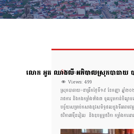
លោក អូត ឈាងលី អភិបាលស្រុកបាធាយ បានចូល
Hong MengHea
Views:
499
ស្រុកបាធាយ÷នាព្រឹកថ្ងៃទី១៩ ខែកញ្ញា ឆ្នា
រាជការ និងកងកម្លាំងទាំង៣ ចូលរួមកាន់បិណ្ឌច
បច្ច័យសម្រាប់កសាងនូវសមិទ្ធផលក្នុងទីអារា
ថវិកា៧ម៉ឹនរៀល និងឧបត្ថម្ភថវិកា កម្លាំង