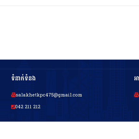
ទំនាក់ទំនង
អ
salakhetkpc475@gmail.com
042 211 212
© រក្សាសិទ្ធិគ្រប់យ៉ាងដោយរដ្ឋបាលខេត្តកំពង់ចាម ឆ្នាំ២០២៣។