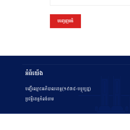
អំពីយើង
បញ្ជីឈ្មោះអភិបាលខេត្ត(១៩៣៥-បច្ចុប្បន្ន)
ប្រវត្តិខេត្តកំពង់ចាម