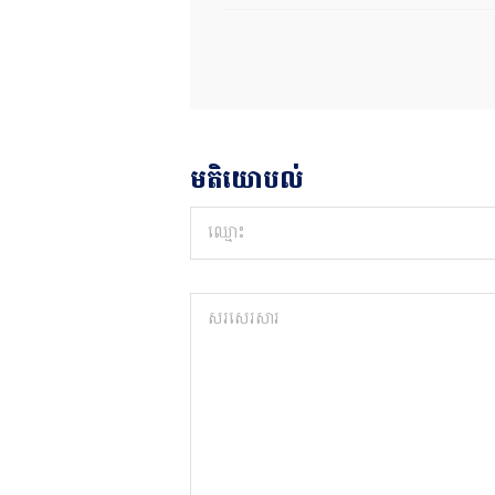
មតិយោបល់