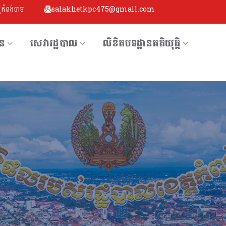
្តកំពង់ចាម
salakhetkpc475@gmail.com
័ន
សេវារដ្ឋបាល
លិខិតបទដ្ឋានគតិយុតិ្ត