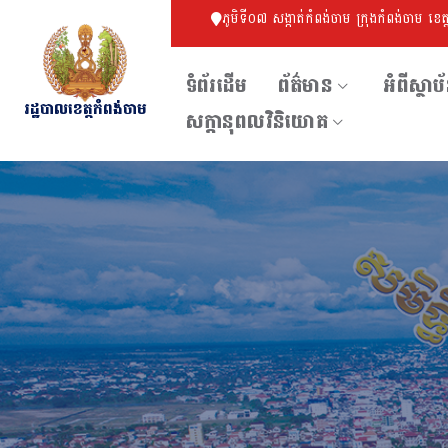
ភូមិទី០៧ សង្កាត់កំពង់ចាម ក្រុងកំពង់ចាម ខេត
ទំព័រដើម
ព័ត៌មាន
អំពីស្ថាប
រដ្ឋបាលខេត្តកំពង់ចាម
សក្ដានុពលវិនិយោគ