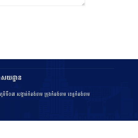
ាសយដ្ឋាន
ភូមិទី០៧ សង្កាត់កំពង់ចាម ក្រុងកំពង់ចាម ខេត្តកំពង់ចាម