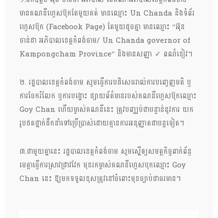
មានគណនីហ្វេសប៊ុកតែមួយគត់ មានឈ្មោះ Un Chanda និងទំព័រ
ហ្វេសប៊ុក (Facebook Page) តែមួយដូចគ្នា មានឈ្មោះ “អ៊ុន
ចាន់ដា អភិបាលខេត្តកំពង់ចាម/ Un Chanda governor of
Kampongcham Province” និងមានសញ្ញា ✓ ពណ៌ខៀវ។
២. រដ្ឋបាលខេត្តកំពង់ចាម សូមធ្វើការបដិសេធរាល់ការបញ្ចេញមតិ ឬ
ការចែករំលែក ឬការបង្ហោះ ផ្សាយព័ត៌មានរបស់គណនីហ្វេសប៊ុកឈ្មោះ
Goy Chan ហើយម្ចាស់គណនីនេះ ត្រូវបញ្ឈប់ជាបន្ទាន់នូវការ យក
រូបថតថ្នាក់ដឹកនាំទៅប្រើប្រាស់ដោយគ្មានការអនុញ្ញាតជាបន្តទៀត។
៣.ជាមួយគ្នានេះ រដ្ឋបាលខេត្តកំពង់ចាម សូមស្នើឲ្យសមត្ថកិច្ចពាក់ព័ន្ធ
មេត្តាធ្វើការស្រាវជ្រាវវែក មុខរកម្ចាស់គណនីហ្វេសបុកឈ្មោះ Goy
Chan នេះ ឱ្យមកទទួលខុសត្រូវនៅចំពោះមុខច្បាប់ជាធរមាន។