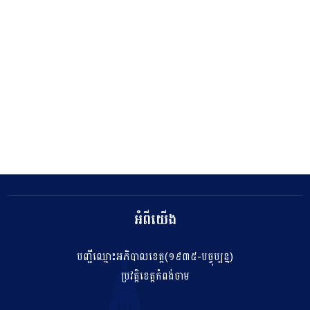
អំពីយើង
បញ្ជីឈ្មោះអភិបាលខេត្ត(១៩៣៥-បច្ចុប្បន្ន)
ប្រវត្តិខេត្តកំពង់ចាម