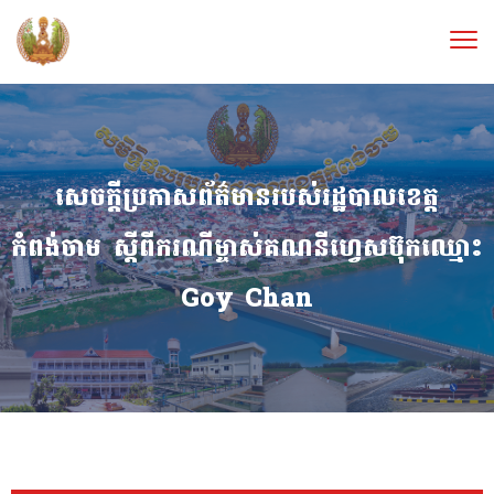
សេចក្ដីប្រកាសព័ត៌មានរបស់រដ្ឋបាលខេត្ត
កំពង់ចាម ស្ដីពីករណីម្ចាស់គណនីហ្វេសប៊ុកឈ្មោះ
Goy Chan