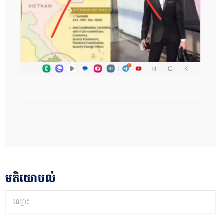
មតិយោបល់