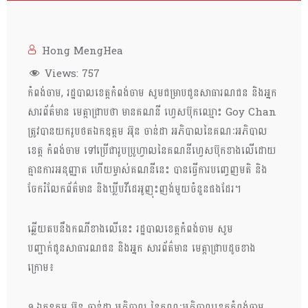
Hong MengHea
Views:
757
កំពង់ចាម, រដ្ឋបាលខេត្តកំពង់ចាម សូមជម្រាបជូនសាធារណជន និងអ្នក
សារព័ត៌មាន មេត្តាជ្រាបថា មានគណនី ហ្វេសប៊ុកឈ្មោះ Goy Chan
ត្រូវបានយករូបថតឯកឧត្តម អ៊ុន ចាន់ដា អភិបាលនៃគណៈអភិបាល
ខេត្ត កំពង់ចាម ទៅប្រើជារូបប្រូហ្វាលនៃគណនីហ្វេសប៊ុកខាងលើដោយ
គ្មានការអនុញ្ញាត ហើយម្ចាស់គណនីនេះ បានធ្វើការបញ្ចេញមតិ និង
ចែករំលែកព័ត៌មាន និងឃ្លីបវីដេអូញុះញង់មួយចំនួនផងដែរ។
ឆ្លើយតបនឹងកណីខាងលើនេះ រដ្ឋបាលខេត្តកំពង់ចាម សូម
បញ្ជាក់ជូនសាធារណជន និងអ្នក សារព័ត៌មាន មេត្តាជ្រាបដូចខាង
ក្រោម៖
១.ឯកឧត្តម អ៊ុន ចាន់ដា អភិបាល នៃគណៈអភិបាលខេត្តកំពង់ចាម