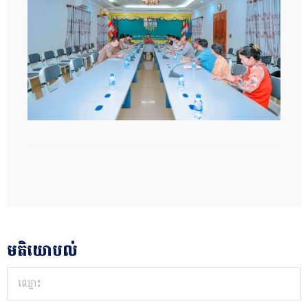
មតិយោបល់