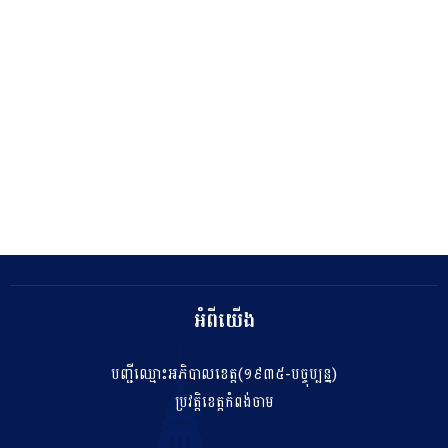
អំពីយើង
បញ្ជីឈ្មោះអភិបាលខេត្ត(១៩៣៥-បច្ចុប្បន្ន)
ប្រវត្តិខេត្តកំពង់ចាម