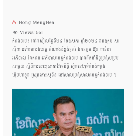
Hong MengHea
Views:
561
កំពង់ចាម៖ នៅរសៀលថ្ងៃទី២៤ ខែឧសភា ឆ្នាំ២០២៤ ឯកឧត្ដម សា
ស៊ីថា អភិបាលរងខេត្ដ តំណាងដ៍ខ្ពង់ខ្ពស់ ឯកឧត្ដម អ៊ុន ចាន់ដា
អភិបាល នៃគណៈអភិបាលខេត្ដកំពង់ចាម បានដឹកនាំកិច្ចប្រជុំសម្រប
សម្រួល ស្តីពីការដោះស្រាយវិវាទដីធ្លី ស្ថិតនៅភូមិកំពង់ចម្លង
ឃុំមហាខ្ញូង ស្រុកកោះសូទិន នៅសាលប្រជុំសាលាខេត្ដកំពង់ចាម ។