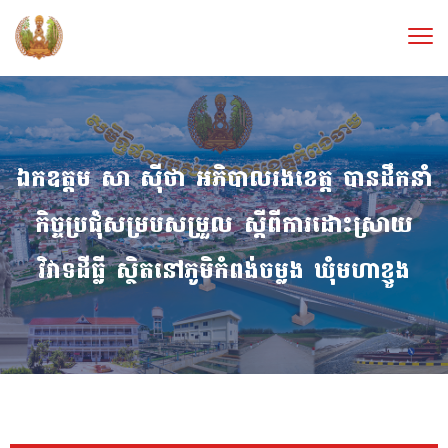
ឯកឧត្ដម សា ស៊ីថា អភិបាលរងខេត្ដ បានដឹកនាំ
កិច្ចប្រជុំសម្របសម្រួល ស្តីពីការដោះស្រាយ
វិវាទដីធ្លី ស្ថិតនៅភូមិកំពង់ចម្លង ឃុំមហាខ្ញូង