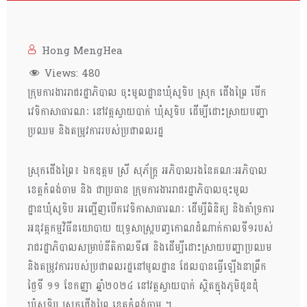
Hong MengHea
Views:
480
ក្រុមការងាររាជរដ្ឋាភិបាល ចុះមូលដ្ឋានឃុំសូទិប ស្រុក ជេីងព្រៃ បេីក
វេទិកាសាធារណៈ នៅវត្ដស្វាយបាក់ ឃុំសូទិប ដើម្បីដោះស្រាយបញ្ហា
ប្រឈម និងតម្រូវការរបស់ប្រជាពលរដ្ឋ
ស្រុកជេីងព្រៃ៖ ឯកឧត្ដម ស្រី សុភ័ក្ដ្រ អភិបាលរងនៃគណៈអភិបាល
ខេត្តកំពង់ចាម និង ជាប្រធាន ក្រុមការងាររាជរដ្ឋាភិបាលចុះមូល
ដ្ឋានឃុំសូទិប អញ្ជើញបេីកវេទិកាសាធារណៈ ដើម្បីពិនិត្យ និងគាំទ្រការ
អនុវត្តកម្មវិធីនយោបាយ យុទ្ធសាស្ត្របញ្ចកោណដំណាក់កាលទី១របស់
រាជរដ្ឋាភិបាលសម្រាប់នីតិកាលទី៧ និងដើម្បីដោះស្រាយបញ្ហាប្រឈម
និងតម្រូវការរបស់ប្រជាពលរដ្ឋនៅមូលដ្ឋាន ដែលបានធ្វេីឡេីងនាព្រឹក
ថ្ងៃទី ១១ ខែកញ្ញា ឆ្នាំ២០២៤ នៅវត្តស្វាយបាក់ ស្ថិតក្នុងភូមិដូនដុំ
ឃុំសូទិប ស្រុកជេីងព្រៃ ខេត្តកំពង់ចាម ។