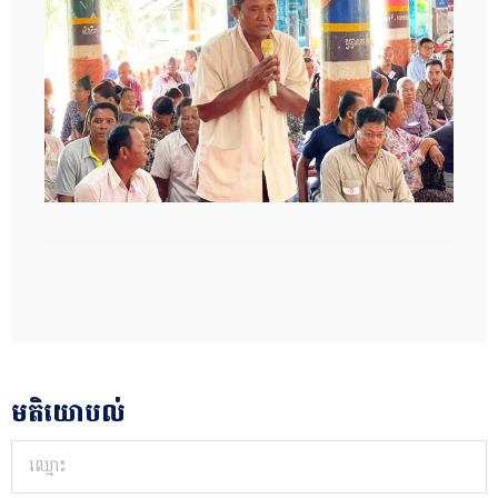
មតិយោបល់