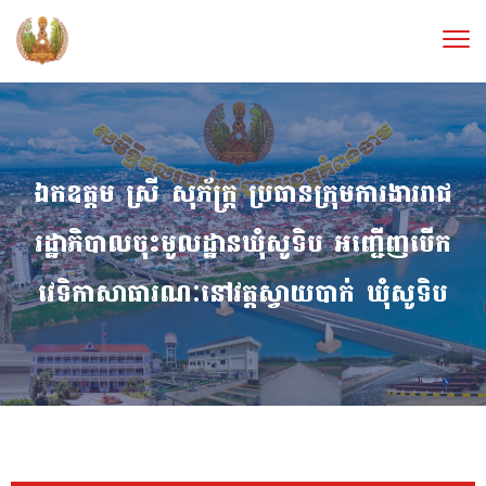
ឯកឧត្ដម ស្រី សុភ័ក្ដ្រ ប្រធានក្រុមការងាររាជ
រដ្ឋាភិបាលចុះមូលដ្ឋានឃុំសូទិប អញ្ជើញបេីក
វេទិកាសាធារណៈនៅវត្ដស្វាយបាក់ ឃុំសូទិប