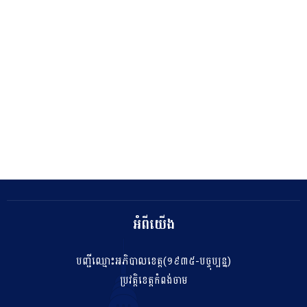
អំពីយើង
បញ្ជីឈ្មោះអភិបាលខេត្ត(១៩៣៥-បច្ចុប្បន្ន)
ប្រវត្តិខេត្តកំពង់ចាម