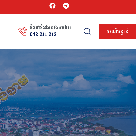
ទំនាក់ទំនងម៉ោងការងារ
ករណីបន្ទាន់
042 211 212