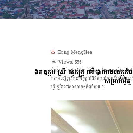
Hong MengHea
Views:
556
ឯកឧត្ដម ស្រី សុភ័ក្ដ្រ អភិបាលរងខេត្ដកំពង
កំពង់ចាម, នៅរសៀល ថ្ងៃទី៣១ ខែមករា ឆ្នាំ២០២៥ នេ
បានអញ្ជេីញដឹកនាំកិច្ចប្រជុំពិនិត្យលេីករណីស្នេីសុំសេវ
សម្រាប់ម៉ូត
ធ្វេីឡេីងនៅសាលាខេត្ដកំពង់ចាម ។