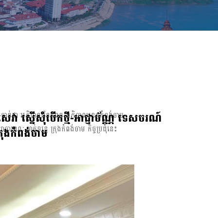
សេវា ស្នេីសុំបេីកថ្មី-អាជ្ញាប័ណ្ណ ទេសចរណ៍
អ៊ុន ចាន់ដា អភិបាលនៃគណៈអភិបាលខេត្ដកំពង់ចាម
សាធារណៈ មាត់ទន្លេ ក្រុងកំពង់ចាម កិច្ចប្រជុំនេះ
្រុងកំពង់ចាម