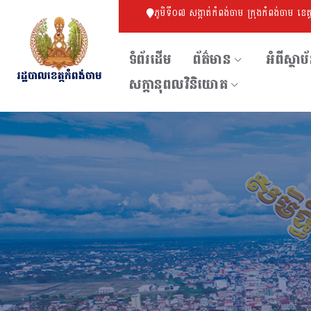
ភូមិទី០៧ សង្កាត់កំពង់ចាម ក្រុងកំពង់ចាម ខេត
ទំព័រដើម
ព័ត៌មាន
អំពីស្ថាប
រដ្ឋបាលខេត្តកំពង់ចាម
សក្ដានុពលវិនិយោគ