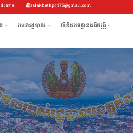
្តកំពង់ចាម
salakhetkpc475@gmail.com
័ន
សេវារដ្ឋបាល
លិខិតបទដ្ឋានគតិយុតិ្ត