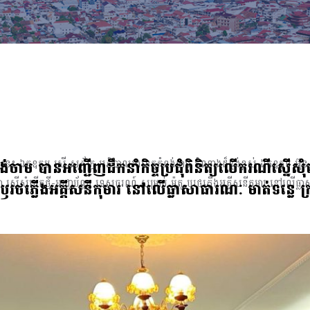
់ចាម បានអញ្ជេីញដឹកនាំកិច្ចប្រជុំពិនិត្យលេីករណីស្នេីសុំ
ះ ឯកឧត្ដម ស្រី សុភ័ក្ដ្រ អភិបាលរងខេត្ដកំពង់ចាម តំណាងដ៏ខ្ពង់ខ្ពស់ ឯកឧត្ដម 
ា ស្នេីសុំបេីកថ្មី-អាជ្ញាប័ណ្ណ ទេសចរណ៍ សម្រាប់ ម៉ូតូ ឫរថភ្លេីងអគ្គីសនីកុមារ នៅលើធ្លា
ូ ឫរថភ្លេីងអគ្គីសនីកុមារ នៅលើធ្លាសាធារណៈ មាត់ទន្លេ ក