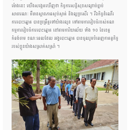
ម៉ោងនេះ យើងសង្កេតឃើញថា កិច្ចការសន្តិសុខសណ្ដាប់ធ្នាប់
សាធារណៈ គឺមានស្ថានភាពស្ងប់ស្ងាត់ និងល្អប្រសើរ ។ រីឯកិច្ចដំណើរ
ការបោះឆ្នោត បានប្រព្រឹត្តទៅយ៉ាងរលូន ទៅតាមការរៀបចំរបស់គណ
កម្មការរៀបចំការបោះឆ្នោត នៅតាមការិយាល័យ ទាំង ១០ នៃខេត្ត
កំពង់ចាម ខណៈពេលដែល អង្គបោះឆ្នោត បានចូលរួមបំពេញកាតព្វកិច្ច
របស់ខ្លួនយ៉ាងសស្រាក់សស្រាំ ។