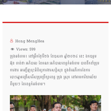
Hong MengHea
Views:
599
ក្រុងពង់ចាម៖ នៅព្រឹកថ្ងៃទី២៦ ខែឧសភា ឆ្នាំ២០២៤ នេះ ឯកឧត្ដម
អ៊ុន ចាន់ដា អភិបាល នៃគណៈអភិបាលខេត្តកំពង់ចាម បានដឹកនាំក្រុម
ការងារ អញ្ជើញចុះពិនិត្យការងារសន្តិសុខ ក្នុងដំណើរការនៃការ
បោះឆ្នោតជ្រើសរើសក្រុមប្រឹក្សាខេត្ត ក្រុង ស្រុក នៅតាមការិយាល័យ
នីមួយៗ នៃខេត្តកំពង់ចាម។