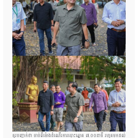
គូរបញ្ជាក់ថា ចាប់ពីម៉ោងដំណើរការបោះឆ្នោត ៧.០០នាទី រហូតមកដល់