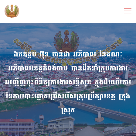
ឯកឧត្ដម អ៊ុន ចាន់ដា អភិបាល នៃគណៈ
អភិបាលខេត្តកំពង់ចាម បានដឹកនាំក្រុមការងារ
អញ្ជើញចុះពិនិត្យការងារសន្តិសុខ ក្នុងដំណើរការ
នៃការបោះឆ្នោតជ្រើសរើសក្រុមប្រឹក្សាខេត្ត ក្រុង
ស្រុក