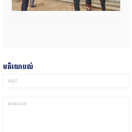
មតិយោបល់