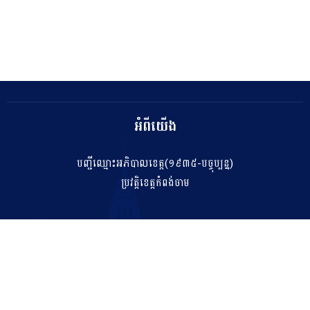
អំពីយើង
បញ្ជីឈ្មោះអភិបាលខេត្ត(១៩៣៥-បច្ចុប្បន្ន)
ប្រវត្តិខេត្តកំពង់ចាម
ទំនាក់ទំនង
salakhetkpc475@gmail.com
042 211 212