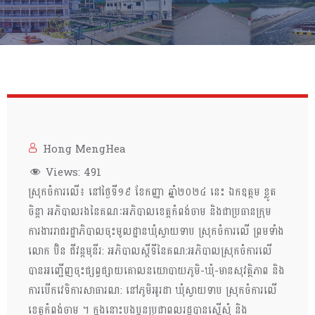
Hong MengHea
Views:
491
ស្រុកចំការលើ៖ នៅថ្ងៃទី១៩ ខែកញ្ញា ឆ្នាំ២០២៤ នេះ ឯកឧត្តម ខ្លូត
ចិន្តា អភិបាលរងនៃគណៈអភិបាលខេត្តកំពង់ចាម និងជាប្រធានក្រុម
ការងាររាជរដ្ឋាភិបាលចុះមូលដ្ឋានឃុំស្វាយទាប ស្រុកចំការលេី ព្រមទាំង
លោក ប៊ិន ជីវន្តមុនីរ: អភិបាលស្តីទីនៃគណ:អភិបាលស្រុកចំការលើ
បានអញ្ជើញចុះផ្សព្វផ្សាយគោលនយោបាយភូមិ-ឃុំ-មានសុវត្ថិភាព និង
ការបើកវេទិការសាធារណ: នៅភូមិអូរដា ឃុំស្វាយទាប ស្រុកចំការលើ
ខេត្តកំពង់ចាម ។ ក្នុងនោះបងប្អូនប្រជាពលរដ្ឋបានស្នើសុំ និង