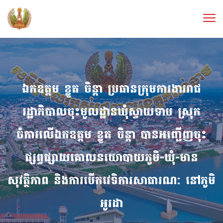
ឯកឧត្តម ខ្លូត ចិន្តា ប្រធានក្រុមការងាររាជ
រដ្ឋាភិបាលចុះមូលដ្ឋានឃុំស្វាយទាប ស្រុក
ចំការលេីឯកឧត្តម ខ្លូត ចិន្តា បានអញ្ជើញចុះ
ផ្សព្វផ្សាយគោលនយោបាយភូមិ-ឃុំ-មាន
សុវត្ថិភាព និងការបើកវេទិការសាធារណ: នៅភូមិ
អូរដា