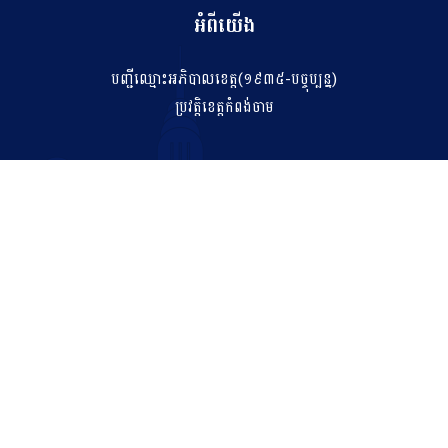
អំពីយើង
បញ្ជីឈ្មោះអភិបាលខេត្ត(១៩៣៥-បច្ចុប្បន្ន)
ប្រវត្តិខេត្តកំពង់ចាម
ទំនាក់ទំនង
salakhetkpc475@gmail.com
042 211 212
អាសយដ្ឋាន
ភូមិទី០៧ សង្កាត់កំពង់ចាម ក្រុងកំពង់ចាម ខេត្តកំពង់ចាម