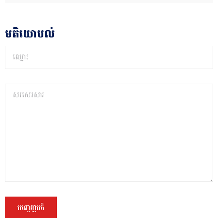
មតិយោបល់