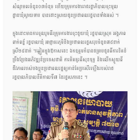
សំណូមពរចំនូន០៣ចំនុច ហើយក្រុមការងាររាជរដ្ឋាភិបាលចុះមូល
ដ្ឋានឃុំស្វាយទាប បានដោះស្រាយជូនប្រជាពលរដ្ឋបានទាំងអស់ ។
ក្នុងនោះមានការចូលរួមពីរក្រុមការងារចុះជួយឃុំ រដ្ឋបាលស្រុក អង្គភាព
ពាក់ពន្ឋ័ រដ្ឋបាលឃុំ អាជ្ញាធរភូមិនិងប្រជាពលរដ្ឋសរុបចំនួន៧៥នាក់
ស្រី២៥នាក់ ។ឆ្លៀតក្នុងឱកាសនេះ ឯកឧត្តមក៏បានជម្រាបជូនពីការខិតខំ
ប្រឹងប្រែងអភិវឌ្ឍន៍ប្រទេសជាតិ ការគិតគួរពីសុខទុក្ខ និងលើកស្ទួយពី
ជីវភាពរបស់បងប្អូនប្រជាពលរដ្ឋឲ្យកាន់តែប្រសើរឡើងរបស់រាជ
រដ្ឋបាលភិបាលនីតិកាលទី៧ នៃរដ្ឋសភានេះ ។