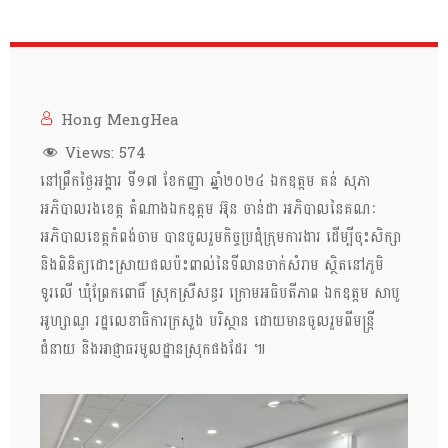
Hong MengHea
Views:
574
នៅព្រឹកថ្ងៃអង្គារ ទី១៧ ខែកញ្ញា ឆ្នាំ២០២៤ ឯកឧត្តម គន់ សុភា
អភិបាលរងខេត្ត តំណាងឯកឧត្តម អ៊ុន ចាន់ដា អភិបាលនៃគណៈ
អភិបាលខេត្តកំពង់ចាម បានចូលរួមកិច្ចប្រជុំក្រុមការងារ ដើម្បីចុះសិក្សា
និងពិនិត្យដោះស្រាយផលប៉ះពាល់នៃទីលានចាក់សំរាម ស្ថិតនៅភូមិ
ទូរលើ ឃុំព្រែកពោធិ៍ ស្រុកស្រីសន្ធរ ក្រោមអធិបតីភាព ឯកឧត្តម សាបូ
អូហ្សាណូ រដ្ឋលេខាធិការក្រសួង បរិស្ថាន ដោយមានចូលរួមពីមន្ត្រី
ជំនាយ និងអាជ្ញាធរមូលដ្ឋានស្រុកផងដែរ ៕