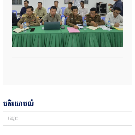
មតិយោបល់