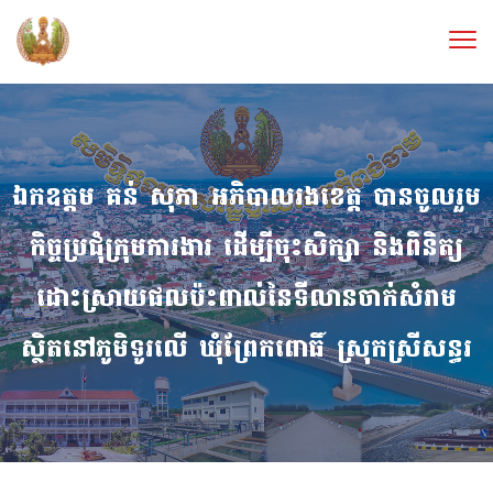
ឯកឧត្តម គន់ សុភា អភិបាលរងខេត្ត បានចូលរួម
កិច្ចប្រជុំក្រុមការងារ ដើម្បីចុះសិក្សា និងពិនិត្យ
ដោះស្រាយផលប៉ះពាល់នៃទីលានចាក់សំរាម
ស្ថិតនៅភូមិទូរលើ ឃុំព្រែកពោធិ៍ ស្រុកស្រីសន្ធរ