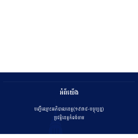
អំពីយើង
បញ្ជីឈ្មោះអភិបាលខេត្ត(១៩៣៥-បច្ចុប្បន្ន)
ប្រវត្តិខេត្តកំពង់ចាម