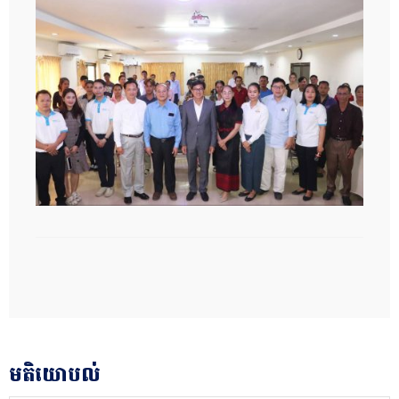
មតិយោបល់