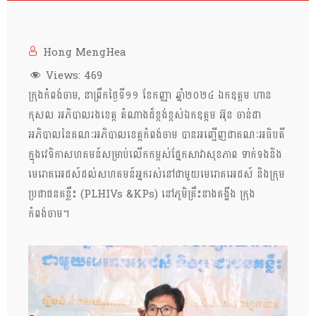
Hong MengHea
Views:
469
ក្រុងកំពង់ចាម, នាព្រឹកថ្ងៃទី១១ ខែកញ្ញា ឆ្នាំ២០២៤ ឯកឧត្តម ហាន
កុសល អភិបាលរងខេត្ត តំណាងដ៏ខ្ពង់ខ្ពស់ឯកឧត្តម អ៊ុន ចាន់ដា
អភិបាលនៃគណៈអភិបាលខេត្តកំពង់ចាម បានអញ្ជើញជាគណៈអធិបតី
ក្នុងវេទិកាសហគមន៍សម្រាប់លើកកម្ពស់ផ្នែកសាវាសុខភាព ទាក់ទងនិង
មេរោគអេដស៍ដល់សហគមន៍អ្នករស់នៅជាមួយមេរោគអេដស៍ និងក្រុម
ប្រជាជនគន្លឹះ (PLHIVs &KPs) នៅភូមិគ្រឹះនាងគង្ហីង ក្រុង
កំពង់ចាម។