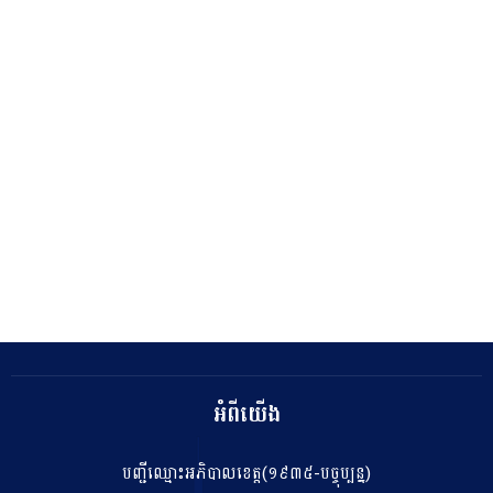
អំពីយើង
បញ្ជីឈ្មោះអភិបាលខេត្ត(១៩៣៥-បច្ចុប្បន្ន)