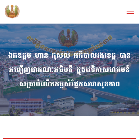
ឯកឧត្តម ហាន កុសល អភិបាលរងខេត្ត បាន
អញ្ជើញជាគណៈអធិបតី ក្នុងវេទិកាសហគមន៍
សម្រាប់លើកកម្ពស់ផ្នែកសាវាសុខភាព