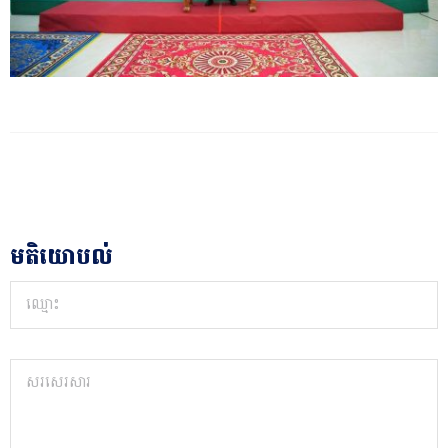
មតិយោបល់