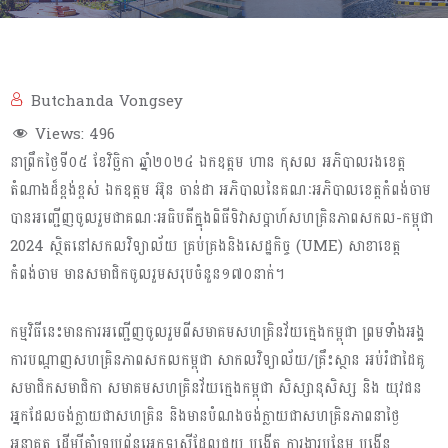
Butchanda Vongsey
Views:
496
នាព្រឹកថ្ងៃទី០៥ ខែវិច្ឆិកា​ ឆ្នាំ២០២៤ ឯកឧត្តម ហាន កុសល អភិបាលរងខេត្ត
តំណាងដ៏ខ្ពង់ខ្ពស់ ឯកឧត្តម អ៊ុន ចាន់ដា អភិបាលនៃគណៈអភិបាលខេត្តកំពង់ចាម
បានអញ្ជើញចូលរួមជាគណៈអធិបតីក្នុងពិធីទិវាសប្តាហ៍សហគ្រិនភាពសកល-កម្ពុជា
2024 ស្ថិត​នៅសកលវិទ្យាល័យ គ្រប់គ្រងនិងសេដ្ឋកិច្ច (UME) សាខាខេត្ត
កំពង់ចាម មានសមាជិកចូលរួមសរុបចំនួន១៧០នាក់។​
កម្មវិធីនេះមានការអញ្ជើញចូលរួមពីសមាគមសហគ្រិនវ័យក្មេងកម្ពុជា ព្រមទាំងអង្គ
ការបណ្តាញសហគ្រិនភាពសកលកម្ពុជា សាកលវិទ្យាល័យ/គ្រឹះស្ថាន អប់រំជាដៃគូ
សមាជិកសមាជិកា សមាគមសហគ្រិនវ័យក្មេងកម្ពុជា សិស្សានុសិស្ស និង យុវជន
អ្នកដែលចង់ក្លាយជាសហគ្រិន និងមានបំណងចង់ក្លាយជាសហគ្រិនភាពនាថ្ងៃ
អនាគត ដើម្បីគាំទ្រប្រព័ន្ធអេកូឡូស៊ីដែលជួយ បង្កើត ការងារបន្ថែម បង្កើន