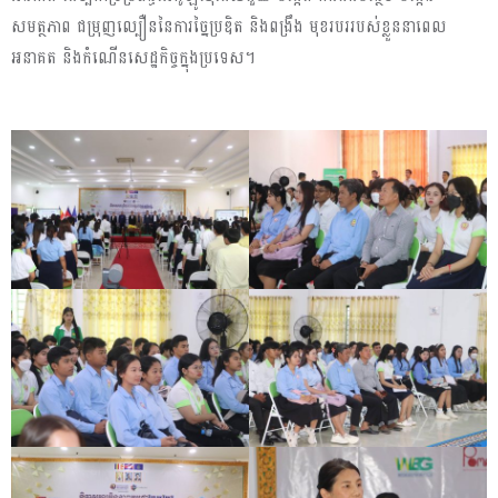
សមត្ថភាព ជម្រុញល្បឿននៃការច្នៃប្រឌិត និងពង្រឹង មុខរបររបស់ខ្លួននាពេល
អនាគត និងកំណើនសេដ្ឋកិច្ចក្នុងប្រទេស។