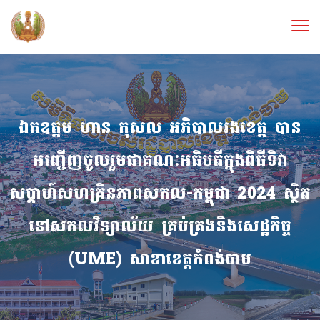
ឯកឧត្តម ហាន កុសល អភិបាលរងខេត្ត បាន
អញ្ជើញចូលរួមជាគណៈអធិបតីក្នុងពិធីទិវា
សប្តាហ៍សហគ្រិនភាពសកល-កម្ពុជា 2024 ស្ថិត​
នៅសកលវិទ្យាល័យ គ្រប់គ្រងនិងសេដ្ឋកិច្ច
(UME) សាខាខេត្តកំពង់ចាម