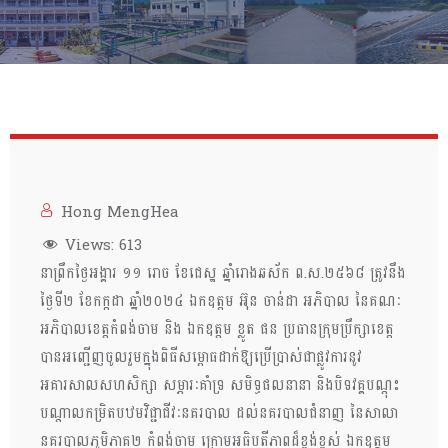
Hong MengHea
Views:
613
នាព្រឹកថ្ងៃអង្គារ ១១ រោច ខែជេស្ឋ ឆ្នាំរោងឆស័ក ព.ស.២៥៦៨ ត្រូវនឹង
ថ្ងៃទី២ ខែកក្កដា ឆ្នាំ២០២៤ ឯកឧត្តម អ៊ុន ចាន់ដា អភិបាល នៃគណៈ
អភិបាលខេត្តកំពង់ចាម និង ឯកឧត្តម ខ្លូត ផន ប្រធានក្រុមប្រឹក្សាខេត្ត
បានអញ្ជើញចូលរួមក្នុងពិធីសម្ពោធដាក់ឱ្យប្រើប្រាស់ជាផ្លូវការនូវ
អគារសាលសហសិក្សា សម្ភារៈគាំទ្រ សមិទ្ធផលនានា និងបិទវគ្គបណ្តុះ
បណ្តាលកម្រិតបឋមវិជ្ជាជីវៈនគរបាល ដល់នគរបាលជំនាញ នៃសាលា
នគរបាលភូមិភាគ២ កំពង់ចាម ក្រោមអធិបតីភាពដ៏ខ្ពង់ខ្ពស់ ឯកឧត្តម