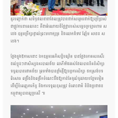
គួរបញ្ជាក់ថា សមិទ្ធផលនានាដែលត្រូវបានដាក់សម្ពោធដាក់ឱ្យប្រើប្រាស់
ជាផ្លូវការនាពេលនេះ គឺជាអំណោយដ៏ថ្លៃថ្លារបស់សម្តេចក្រឡាហោម ស
ខេង ឧត្តមប្រឹក្សាផ្ទាល់ព្រះមហាក្សត្រ និងលោកជំទាវ ញ៉ែម សាខន ស
ខេង។
ថ្លែងក្នុងឱកាសនោះ ឯកឧត្តមរអភិសន្តិបណ្ឌិត បានថ្លែងកោតសរសើរ
ដល់ប្អូនៗជាសិស្សនគរបាលជ័យ លាភីទាំងអស់ដែលបានខិតខំសិក្សា
ទទួលបានជោគជ័យ ព្រមទាំងបានផ្តាំផ្ញើឱ្យបន្តការសិក្សា ដកស្រង់បទ
ពិសោធ ពង្រឹងនិងពង្រីកចំណេះដឹងឱ្យកាន់តែទូលំទូលាយបន្ថែមទៀត
ដើម្បីបំពេញភារកិច្ច និងការទទួលខុសត្រូវ ចំពោះជាតិ និនិងប្រជាជន
កម្ពុជាឲ្យបានល្អប្រសើ ៕