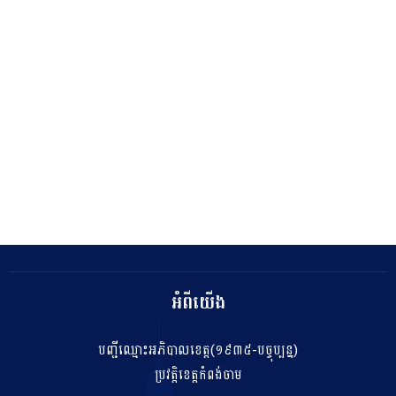
អំពីយើង
បញ្ជីឈ្មោះអភិបាលខេត្ត(១៩៣៥-បច្ចុប្បន្ន)
ប្រវត្តិខេត្តកំពង់ចាម