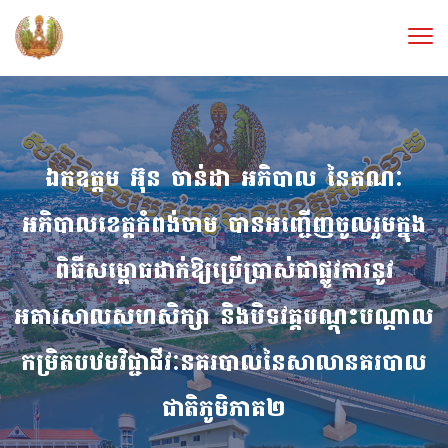
ឯកឧត្តម អ៊ុន ចាន់ដា អភិបាល នៃគណៈ
អភិបាលខេត្តកំពង់ចាម បានអញ្ជើញចូលរួមក្នុង
ពិធីសម្ពោធដាក់ឱ្យប្រើប្រាស់ជាផ្លូវការនូវ
អគារសាលសហសិក្សា និងបិទវគ្គបណ្ដុះបណ្ដាល
កម្រិតបឋមវិជ្ជាជីវៈនគរបាលនៃសាលានគរបាល
ជាតិភូមិភាគ២