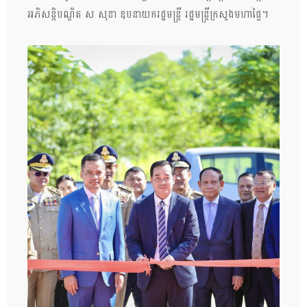
អភិសន្តិបណ្ឌិត ស សុខា ឧបនាយករដ្ឋមន្ត្រី រដ្ឋមន្ត្រីក្រសួងមហាផ្ទៃ។