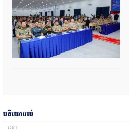
មតិយោបល់